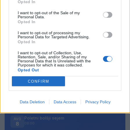
Jutri bo na območju Žarove ceste
Opted In
prekinjena dobava toplotne energije.
3. avgust 2026
I want to opt-out of the Sale of my
Personal Data.
Opted In
I want to opt-out of processing my
Personal Data for Targeted Advertising.
Opted In
Opozorilo:
Po 297. členu Kazenskega zakonika je
I want to opt-out of Collection, Use,
posameznik kazensko odgovoren za javno spodbujanje
Retention, Sale, and/or Sharing of my
Personal Data that Is Unrelated with the
sovraštva, nasilja ali nestrpnosti. Komentarji z žaljivimi,
Purposes for which it was collected.
rasističnimi, diskriminatornimi ali nezakonitimi vsebinami
Opted Out
bodo odstranjeni.
Pravila komentiranja →
CONFIRM
Failed to fetch
Data Deletion
Data Access
Privacy Policy
Prihajajoči dogodki
Poletni bolšji sejem
AVG
8
08:00