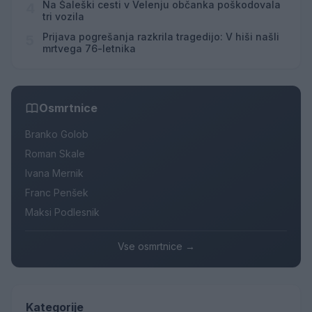
Na Šaleški cesti v Velenju občanka poškodovala
4
tri vozila
Prijava pogrešanja razkrila tragedijo: V hiši našli
5
mrtvega 76-letnika
Osmrtnice
Branko Golob
Roman Skale
Ivana Mernik
Franc Penšek
Maksi Podlesnik
Vse osmrtnice →
Kategorije