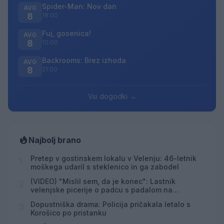
Spider-Man: Nov dan
AVG
8
18:00
Fuj, gosenica!
AVG
8
10:00
Backrooms: Brez izhoda
AVG
8
21:00
Vsi dogodki →
Najbolj brano
Pretep v gostinskem lokalu v Velenju: 46-letnik
1
moškega udaril s steklenico in ga zabodel
(VIDEO) "Mislil sem, da je konec": Lastnik
2
velenjske picerije o padcu s padalom na
Hrvaškem
Dopustniška drama: Policija pričakala letalo s
3
Korošico po pristanku