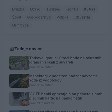
Družba
Utrinki
Turizem
Kronika
Kultura
Šport
Gospodarstvo
Politika
Obvestila
Osmrtnice
Zadnje novice
Torkove igrarije: Otroci bodo na tokratnih
igrarijah slikali z akvareli
pred 10 minutami
Inšpektorji v poostren nadzor odvzema
vode iz vodotokov
pred 16 minutami
V OTP banki opozarjajo na primere zlorab
plačilnih kartic na bankomatih
pred 21 minutami
Kam čez vikend v Velenju: K obisku vabi