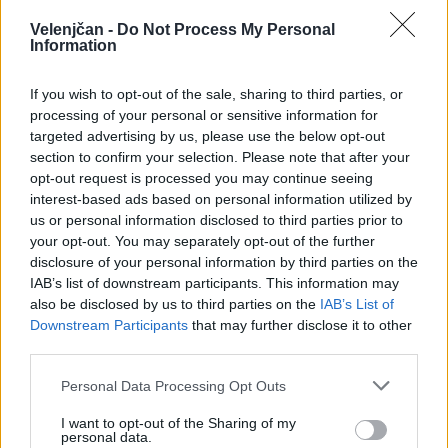
Več iz kategorije Obvestila
Velenjčan -
Do Not Process My Personal
Information
V torek in sredo bo na Cesti talcev in
If you wish to opt-out of the sale, sharing to third parties, or
Partizanski cesti 12a prekinjena
processing of your personal or sensitive information for
dobava toplotne energije
6. avgust 2026
targeted advertising by us, please use the below opt-out
section to confirm your selection. Please note that after your
opt-out request is processed you may continue seeing
interest-based ads based on personal information utilized by
Pitna voda je dragocen vir –
us or personal information disclosed to third parties prior to
uporabljajmo jo preudarno
your opt-out. You may separately opt-out of the further
5. avgust 2026
disclosure of your personal information by third parties on the
IAB’s list of downstream participants. This information may
also be disclosed by us to third parties on the
IAB’s List of
Downstream Participants
that may further disclose it to other
Jutri in v četrtek bo na Cesti talcev in
third parties.
Partizanski cesti 12a prekinjena
dobava toplotne energije.
4. avgust 2026
Personal Data Processing Opt Outs
I want to opt-out of the Sharing of my
personal data.