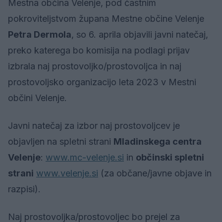
Mestna občina Velenje, pod častnim
pokroviteljstvom župana Mestne občine Velenje
Petra Dermola
, so 6. aprila objavili javni natečaj,
preko katerega bo komisija na podlagi prijav
izbrala naj prostovoljko/prostovoljca in naj
prostovoljsko organizacijo leta 2023 v Mestni
občini Velenje.
Javni natečaj za izbor naj prostovoljcev je
objavljen na spletni strani
Mladinskega centra
Velenje
:
www.mc-velenje.si
in
občinski spletni
strani
www.velenje.si
(za občane/javne objave in
razpisi).
Naj prostovoljka/prostovoljec bo prejel za