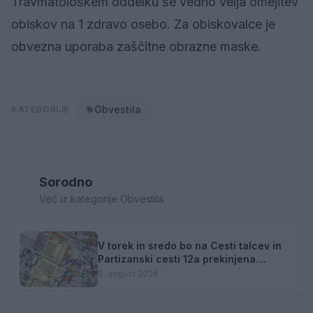
Travmatološkem oddelku še vedno velja omejitev
obiskov na 1 zdravo osebo. Za obiskovalce je
obvezna uporaba zaščitne obrazne maske.
Obvestila
KATEGORIJE
Sorodno
Več iz kategorije Obvestila
V torek in sredo bo na Cesti talcev in
Partizanski cesti 12a prekinjena
dobava toplotne energije
6. avgust 2026