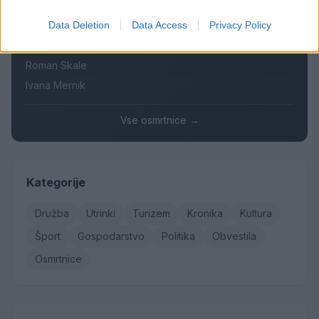
Danica Sladič
Data Deletion
Data Access
Privacy Policy
Cvetko Jeseničnik
Branko Golob
Roman Skale
Ivana Mernik
Vse osmrtnice →
Kategorije
Družba
Utrinki
Turizem
Kronika
Kultura
Šport
Gospodarstvo
Politika
Obvestila
Osmrtnice