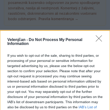
posameznik kazensko odgovoren za javno spodbujanje
sovraštva, nasilja ali nestrpnosti. Komentarji z žaljivimi,
rasističnimi, diskriminatornimi ali nezakonitimi vsebinami
bodo odstranjeni.
Pravila komentiranja →
Failed to fetch
Velenjčan -
Do Not Process My Personal
Information
Prihajajoči dogodki
Odiseja
AVG
If you wish to opt-out of the sale, sharing to third parties, or
9
19:00
processing of your personal or sensitive information for
targeted advertising by us, please use the below opt-out
Obišči Vilo Čira-Čara
AVG
section to confirm your selection. Please note that after your
9
10:00
opt-out request is processed you may continue seeing
Tačke na patrulji: Dino-film
interest-based ads based on personal information utilized by
AVG
9
16:00
us or personal information disclosed to third parties prior to
your opt-out. You may separately opt-out of the further
Minute za šah z Nejcem
AVG
disclosure of your personal information by third parties on the
10
09:00
IAB’s list of downstream participants. This information may
also be disclosed by us to third parties on the
IAB’s List of