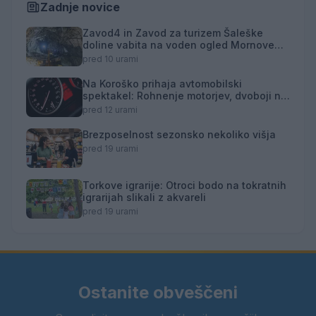
Zadnje novice
Zavod4 in Zavod za turizem Šaleške
doline vabita na voden ogled Mornove
zijalke
pred 10 urami
Na Koroško prihaja avtomobilski
spektakel: Rohnenje motorjev, dvoboji na
progah in atraktivni Car Meet
pred 12 urami
Brezposelnost sezonsko nekoliko višja
pred 19 urami
Torkove igrarije: Otroci bodo na tokratnih
igrarijah slikali z akvareli
pred 19 urami
Ostanite obveščeni