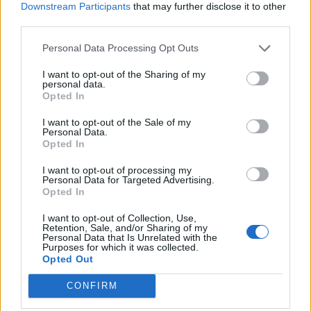
Vsi dogodki →
Downstream Participants
that may further disclose it to other
third parties.
Personal Data Processing Opt Outs
Najbolj brano
I want to opt-out of the Sharing of my
personal data.
Pretep v gostinskem lokalu v Velenju: 46-letnik
1
Opted In
moškega udaril s steklenico in ga zabodel
I want to opt-out of the Sale of my
(VIDEO) "Mislil sem, da je konec": Lastnik
2
Personal Data.
velenjske picerije o padcu s padalom na
Opted In
Hrvaškem
Dopustniška drama: Policija pričakala letalo s
3
Korošico po pristanku
I want to opt-out of processing my
Personal Data for Targeted Advertising.
Na Šaleški cesti v Velenju občanka poškodovala
4
Opted In
tri vozila
I want to opt-out of Collection, Use,
Prijava pogrešanja razkrila tragedijo: V hiši našli
5
Retention, Sale, and/or Sharing of my
mrtvega 76-letnika
Personal Data that Is Unrelated with the
Purposes for which it was collected.
Opted Out
CONFIRM
Osmrtnice