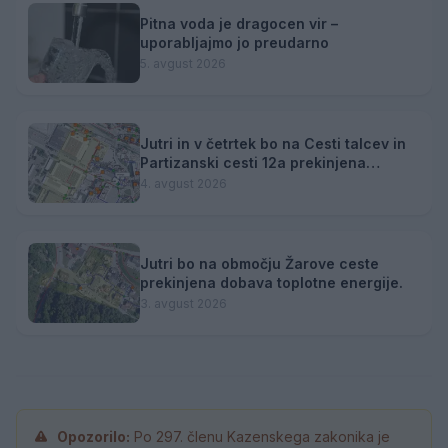
Pitna voda je dragocen vir –
uporabljajmo jo preudarno
5. avgust 2026
Jutri in v četrtek bo na Cesti talcev in
Partizanski cesti 12a prekinjena
dobava toplotne energije.
4. avgust 2026
Jutri bo na območju Žarove ceste
prekinjena dobava toplotne energije.
3. avgust 2026
Opozorilo:
Po 297. členu Kazenskega zakonika je