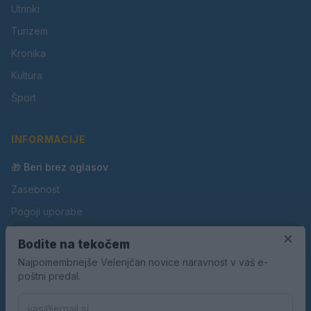
Utrinki
Turizem
Kronika
Kultura
Šport
INFORMACIJE
🎁 Beri brez oglasov
Zasebnost
Pogoji uporabe
Piškotki
×
Bodite na tekočem
Oglaševanje
Najpomembnejše Velenjčan novice naravnost v vaš e-
poštni predal.
Kontakt
Pravila nagradnih iger