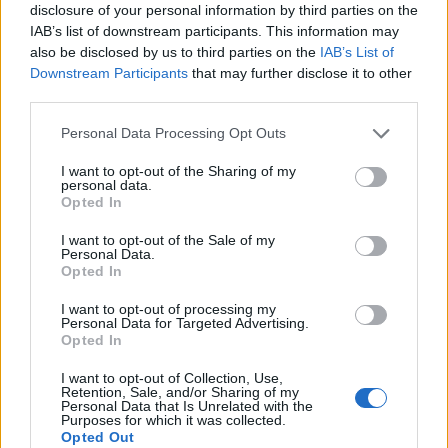
Fuj, gosenica!
disclosure of your personal information by third parties on the
AVG
8
10:00
IAB’s list of downstream participants. This information may
also be disclosed by us to third parties on the
IAB’s List of
Backrooms: Brez izhoda
AVG
Downstream Participants
that may further disclose it to other
8
21:00
third parties.
Personal Data Processing Opt Outs
Vsi dogodki →
I want to opt-out of the Sharing of my
personal data.
Opted In
Najbolj brano
I want to opt-out of the Sale of my
Personal Data.
Pretep v gostinskem lokalu v Velenju: 46-letnik
1
Opted In
moškega udaril s steklenico in ga zabodel
(VIDEO) "Mislil sem, da je konec": Lastnik
2
I want to opt-out of processing my
velenjske picerije o padcu s padalom na
Personal Data for Targeted Advertising.
Hrvaškem
Opted In
Dopustniška drama: Policija pričakala letalo s
3
Korošico po pristanku
I want to opt-out of Collection, Use,
Retention, Sale, and/or Sharing of my
Na Šaleški cesti v Velenju občanka poškodovala
4
Personal Data that Is Unrelated with the
tri vozila
Purposes for which it was collected.
Opted Out
Prijava pogrešanja razkrila tragedijo: V hiši našli