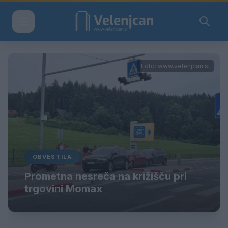
Foto: www.velenjcan.si
OBVESTILA
Prometna nesreča na križišču pri
trgovini Momax