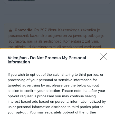
Opozorilo:
Po 297. členu Kazenskega zakonika je
posameznik kazensko odgovoren za javno spodbujanje
sovraštva, nasilja ali nestrpnosti. Komentarji z žaljivimi,
rasističnimi, diskriminatornimi ali nezakonitimi vsebinami
bodo odstranjeni.
Pravila komentiranja →
Velenjčan -
Do Not Process My Personal
Information
Failed to fetch
If you wish to opt-out of the sale, sharing to third parties, or
processing of your personal or sensitive information for
Prihajajoči dogodki
targeted advertising by us, please use the below opt-out
Poletni bolšji sejem
section to confirm your selection. Please note that after your
AVG
8
08:00
opt-out request is processed you may continue seeing
interest-based ads based on personal information utilized by
Spider-Man: Nov dan
AVG
us or personal information disclosed to third parties prior to
8
18:00
your opt-out. You may separately opt-out of the further