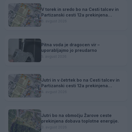
V torek in sredo bo na Cesti talcev in
Partizanski cesti 12a prekinjena
dobava toplotne energije
6. avgust 2026
Pitna voda je dragocen vir –
uporabljajmo jo preudarno
5. avgust 2026
Jutri in v četrtek bo na Cesti talcev in
Partizanski cesti 12a prekinjena
dobava toplotne energije.
4. avgust 2026
Jutri bo na območju Žarove ceste
prekinjena dobava toplotne energije.
3. avgust 2026