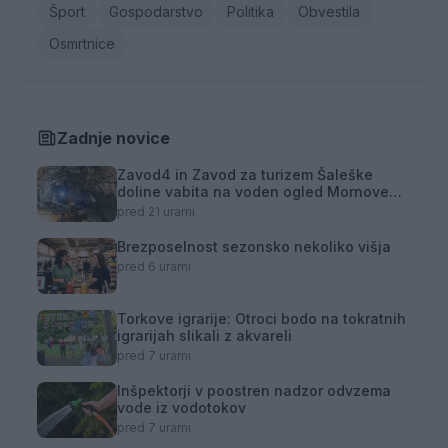
Šport
Gospodarstvo
Politika
Obvestila
Osmrtnice
Zadnje novice
Zavod4 in Zavod za turizem Šaleške
doline vabita na voden ogled Mornove
zijalke
pred 21 urami
Brezposelnost sezonsko nekoliko višja
pred 6 urami
Torkove igrarije: Otroci bodo na tokratnih
igrarijah slikali z akvareli
pred 7 urami
Inšpektorji v poostren nadzor odvzema
vode iz vodotokov
pred 7 urami