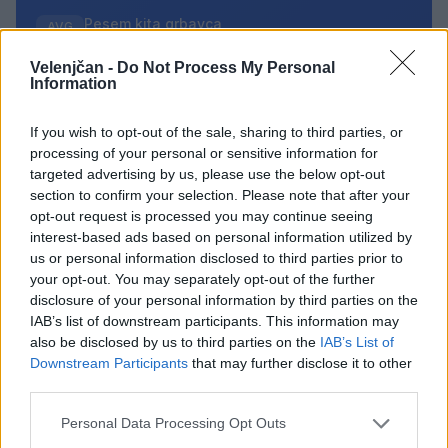
Pesem kita grbavca
AVG
7
18:00
Velenjčan -
Do Not Process My Personal
Smrt Robina Hooda
AVG
Information
7
20:30
Aktivne poletne počitnice z ustvarjalci Studia
If you wish to opt-out of the sale, sharing to third parties, or
AVG
Spin
7
processing of your personal or sensitive information for
08:00
targeted advertising by us, please use the below opt-out
section to confirm your selection. Please note that after your
Večer pesmi Đorđa Balaševića
AVG
7
20:00
opt-out request is processed you may continue seeing
interest-based ads based on personal information utilized by
us or personal information disclosed to third parties prior to
Vsi dogodki →
your opt-out. You may separately opt-out of the further
disclosure of your personal information by third parties on the
IAB’s list of downstream participants. This information may
also be disclosed by us to third parties on the
IAB’s List of
Najbolj brano
Downstream Participants
that may further disclose it to other
third parties.
Pretep v gostinskem lokalu v Velenju: 46-letnik
1
moškega udaril s steklenico in ga zabodel
Personal Data Processing Opt Outs
(VIDEO) "Mislil sem, da je konec": Lastnik
2