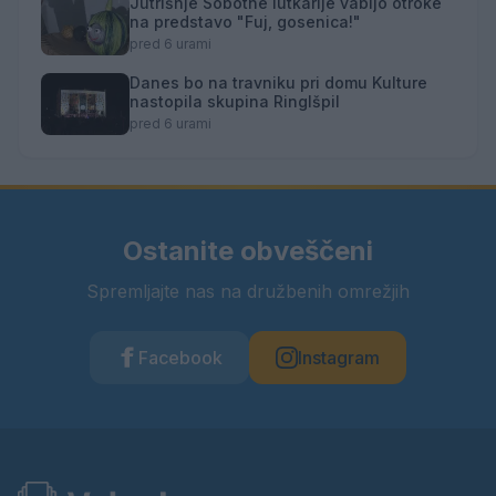
Jutrišnje Sobotne lutkarije vabijo otroke
na predstavo "Fuj, gosenica!"
pred 6 urami
Danes bo na travniku pri domu Kulture
nastopila skupina Ringlšpil
pred 6 urami
Ostanite obveščeni
Spremljajte nas na družbenih omrežjih
Facebook
Instagram