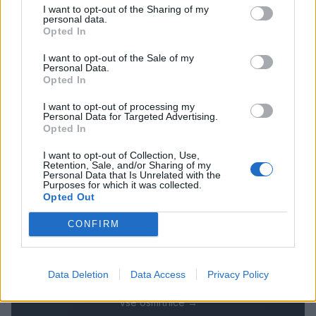
velenjske picerije o padcu s padalom na
I want to opt-out of the Sharing of my
Hrvaškem
personal data.
Dopustniška drama: Policija pričakala letalo s
3
Opted In
Korošico po pristanku
Na Šaleški cesti v Velenju občanka poškodovala
I want to opt-out of the Sale of my
4
Personal Data.
tri vozila
Opted In
Prijava pogrešanja razkrila tragedijo: V hiši našli
5
mrtvega 76-letnika
I want to opt-out of processing my
Personal Data for Targeted Advertising.
Opted In
I want to opt-out of Collection, Use,
Osmrtnice
Retention, Sale, and/or Sharing of my
Personal Data that Is Unrelated with the
Purposes for which it was collected.
Branko Golob
Opted Out
Roman Skale
CONFIRM
Ivana Mernik
Franc Penšek
Maksi Podlesnik
Data Deletion
Data Access
Privacy Policy
Vse osmrtnice →