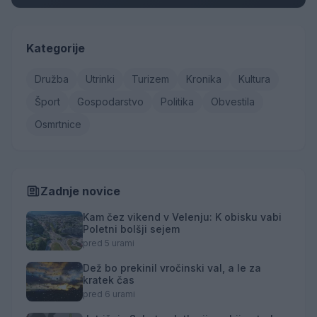
Kategorije
Družba
Utrinki
Turizem
Kronika
Kultura
Šport
Gospodarstvo
Politika
Obvestila
Osmrtnice
Zadnje novice
Kam čez vikend v Velenju: K obisku vabi
Poletni bolšji sejem
pred 5 urami
Dež bo prekinil vročinski val, a le za
kratek čas
pred 6 urami