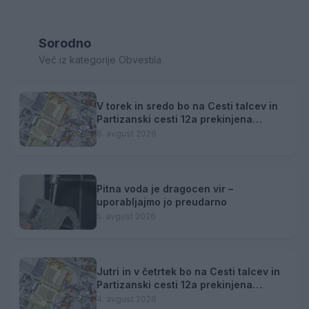
Sorodno
Več iz kategorije Obvestila
V torek in sredo bo na Cesti talcev in
Partizanski cesti 12a prekinjena
dobava toplotne energije
6. avgust 2026
Pitna voda je dragocen vir –
uporabljajmo jo preudarno
5. avgust 2026
Jutri in v četrtek bo na Cesti talcev in
Partizanski cesti 12a prekinjena
dobava toplotne energije.
4. avgust 2026