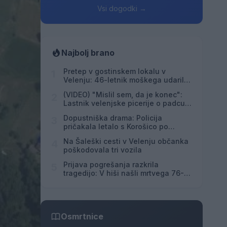
Vsi dogodki →
Najbolj brano
Pretep v gostinskem lokalu v
1
Velenju: 46-letnik moškega udaril s
steklenico in ga zabodel
(VIDEO) "Mislil sem, da je konec":
2
Lastnik velenjske picerije o padcu s
padalom na Hrvaškem
Dopustniška drama: Policija
3
pričakala letalo s Korošico po
pristanku
Na Šaleški cesti v Velenju občanka
4
poškodovala tri vozila
Prijava pogrešanja razkrila
5
tragedijo: V hiši našli mrtvega 76-
letnika
Osmrtnice