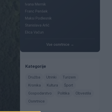
Ivana Mernik
Franc Penšek
Maksi Podlesnik
Stanislava Arlič
Elica Vačun
Vse osmrtnice →
Kategorije
Družba
Utrinki
Turizem
Kronika
Kultura
Šport
Gospodarstvo
Politika
Obvestila
Osmrtnice