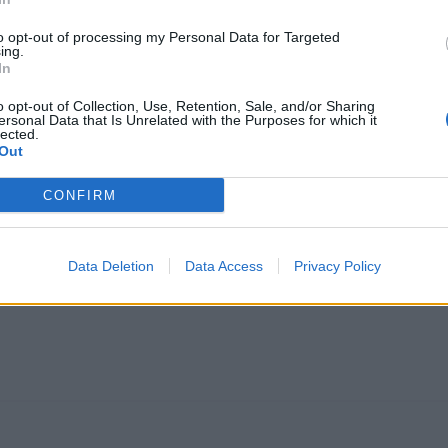
 daje dežurna služba PE Energetika na telefonski štev
to opt-out of processing my Personal Data for Targeted
ing.
In
o opt-out of Collection, Use, Retention, Sale, and/or Sharing
ajal samo toliko, kolikor je nujno potrebno za varno in
ersonal Data that Is Unrelated with the Purposes for which it
lected.
redvideni časovni termini prekinitev, v primeru neugo
Out
 dejanski čas prekinitve nekoliko razlikuje od predvid
CONFIRM
Data Deletion
Data Access
Privacy Policy