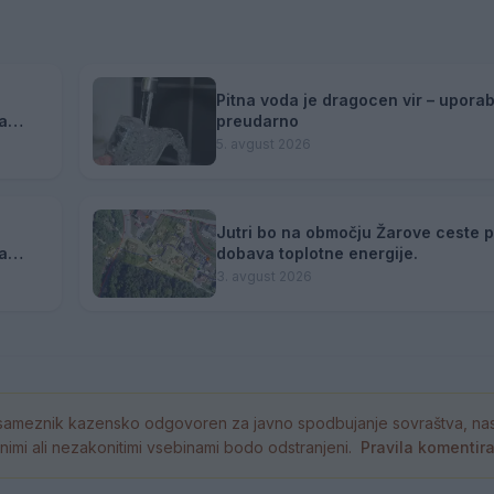
Pitna voda je dragocen vir – uporab
a
preudarno
5. avgust 2026
Jutri bo na območju Žarove ceste 
a
dobava toplotne energije.
3. avgust 2026
ameznik kazensko odgovoren za javno spodbujanje sovraštva, nasil
tornimi ali nezakonitimi vsebinami bodo odstranjeni.
Pravila komentir