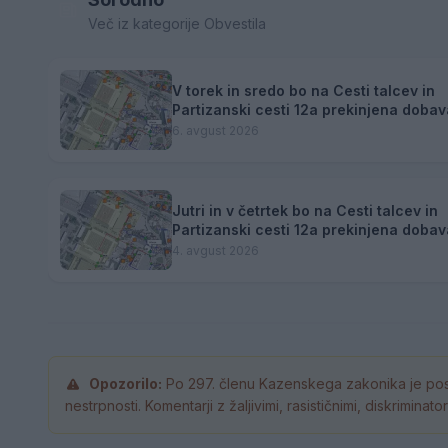
Več iz kategorije Obvestila
V torek in sredo bo na Cesti talcev in
Partizanski cesti 12a prekinjena dobav
toplotne energije
6. avgust 2026
Jutri in v četrtek bo na Cesti talcev in
Partizanski cesti 12a prekinjena dobav
toplotne energije.
4. avgust 2026
Opozorilo:
Po 297. členu Kazenskega zakonika je pos
nestrpnosti. Komentarji z žaljivimi, rasističnimi, diskrimina