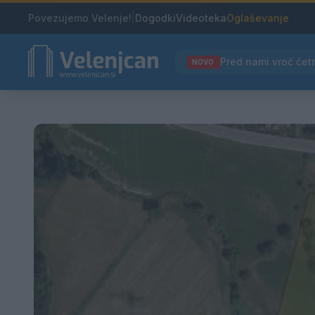
Povezujemo Velenje!
|
Dogodki
Videoteka
Oglaševanje
NOVO