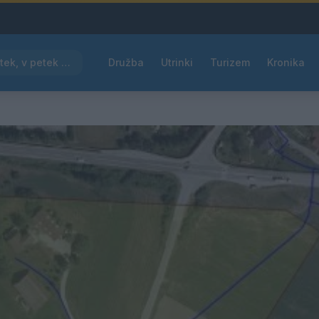
Pred nami vroč četrtek, v petek osvežitev
Družba
Utrinki
Turizem
Kronika