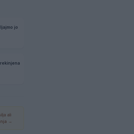
ljajmo jo
prekinjena
ja ali
anja →