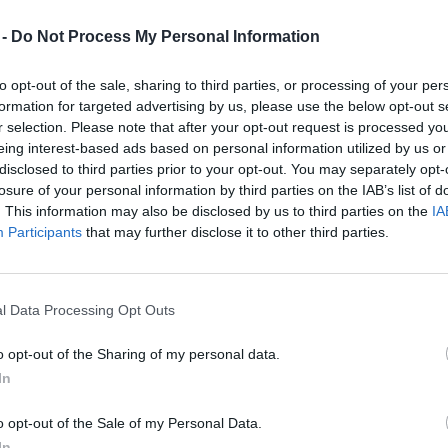
 -
Do Not Process My Personal Information
to opt-out of the sale, sharing to third parties, or processing of your per
formation for targeted advertising by us, please use the below opt-out s
ne energije (Lokovica)
r selection. Please note that after your opt-out request is processed y
eing interest-based ads based on personal information utilized by us or
disclosed to third parties prior to your opt-out. You may separately opt-
losure of your personal information by third parties on the IAB’s list of
. This information may also be disclosed by us to third parties on the
IA
Participants
that may further disclose it to other third parties.
3, 11:12
l Data Processing Opt Outs
e končne uporabnike, da bo na območju Lokovi
 od 8.00 do 16.00, p...
o opt-out of the Sharing of my personal data.
In
 uporabnike, da bo na območju Lokovice (26-29) v o
o opt-out of the Sale of my Personal Data.
rekinjena dobava toplotne energije zaradi izvajanja nuj
In