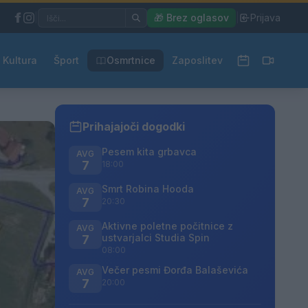
|
🎁 Brez oglasov
|
Prijava
Kultura
Šport
Osmrtnice
Zaposlitev
Prihajajoči dogodki
Pesem kita grbavca
AVG
7
18:00
Smrt Robina Hooda
AVG
7
20:30
Aktivne poletne počitnice z
AVG
ustvarjalci Studia Spin
7
08:00
Večer pesmi Đorđa Balaševića
AVG
7
20:00