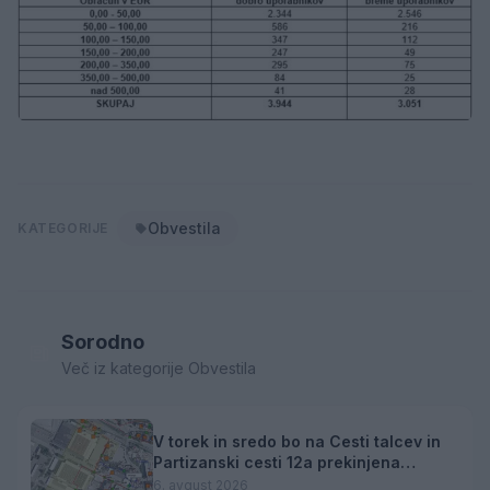
Obvestila
KATEGORIJE
Sorodno
Več iz kategorije Obvestila
V torek in sredo bo na Cesti talcev in
Partizanski cesti 12a prekinjena
dobava toplotne energije
6. avgust 2026