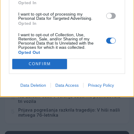
10
Opted In
I want to opt-out of processing my
Vsi dogodki →
Personal Data for Targeted Advertising.
Opted In
I want to opt-out of Collection, Use,
Retention, Sale, and/or Sharing of my
Personal Data that Is Unrelated with the
Najbolj brano
Purposes for which it was collected.
Opted Out
Pretep v gostinskem lokalu v Velenju: 46-letnik
1
moškega udaril s steklenico in ga zabodel
CONFIRM
(VIDEO) "Mislil sem, da je konec": Lastnik
2
velenjske picerije o padcu s padalom na
Hrvaškem
Dopustniška drama: Policija pričakala letalo s
3
Data Deletion
Data Access
Privacy Policy
Korošico po pristanku
Na Šaleški cesti v Velenju občanka poškodovala
4
tri vozila
Prijava pogrešanja razkrila tragedijo: V hiši našli
5
mrtvega 76-letnika