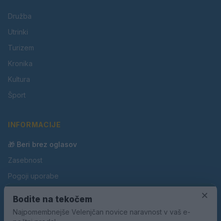
Družba
Utrinki
Turizem
Kronika
Kultura
Šport
INFORMACIJE
🎁 Beri brez oglasov
Zasebnost
Pogoji uporabe
×
Piškotki
Bodite na tekočem
Oglaševanje
Najpomembnejše Velenjčan novice naravnost v vaš e-