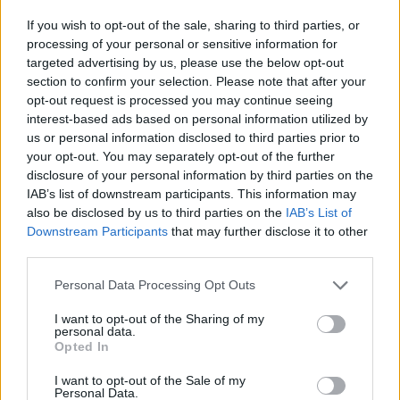
If you wish to opt-out of the sale, sharing to third parties, or
Opozorilo:
Po 297. členu Kazenskega zakonika je
processing of your personal or sensitive information for
posameznik kazensko odgovoren za javno spodbujanje
targeted advertising by us, please use the below opt-out
sovraštva, nasilja ali nestrpnosti. Komentarji z žaljivimi,
section to confirm your selection. Please note that after your
rasističnimi, diskriminatornimi ali nezakonitimi vsebinami
opt-out request is processed you may continue seeing
bodo odstranjeni.
Pravila komentiranja →
interest-based ads based on personal information utilized by
us or personal information disclosed to third parties prior to
your opt-out. You may separately opt-out of the further
Failed to fetch
disclosure of your personal information by third parties on the
IAB’s list of downstream participants. This information may
Prihajajoči dogodki
also be disclosed by us to third parties on the
IAB’s List of
Downstream Participants
that may further disclose it to other
Minute za šah z Nejcem
AVG
third parties.
10
09:00
Personal Data Processing Opt Outs
Aktivne poletne počitnice
AVG
10
I want to opt-out of the Sharing of my
personal data.
Bralni čajanki
AVG
Opted In
10
09:30
I want to opt-out of the Sale of my
ŠŠK RIBNO ‘26
AVG
Personal Data.