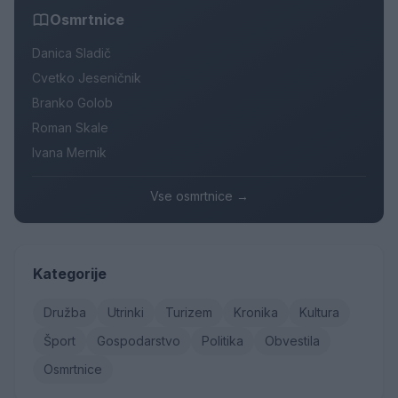
Osmrtnice
Danica Sladič
Cvetko Jeseničnik
Branko Golob
Roman Skale
Ivana Mernik
Vse osmrtnice →
Kategorije
Družba
Utrinki
Turizem
Kronika
Kultura
Šport
Gospodarstvo
Politika
Obvestila
Osmrtnice