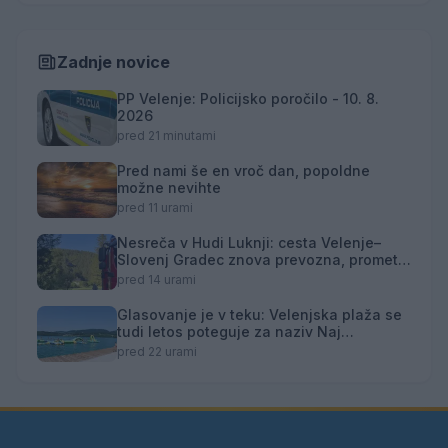
Zadnje novice
PP Velenje: Policijsko poročilo - 10. 8.
2026
pred 21 minutami
Pred nami še en vroč dan, popoldne
možne nevihte
pred 11 urami
Nesreča v Hudi Luknji: cesta Velenje–
Slovenj Gradec znova prevozna, promet
izmenično enosmeren
pred 14 urami
Glasovanje je v teku: Velenjska plaža se
tudi letos poteguje za naziv Naj
kopališče
pred 22 urami