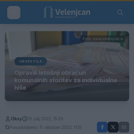
Foto: www.velenjcan.si
OBVESTILA
Opravili letošnji obračun
komunalnih storitev za individualne
hiše
l3ksy
13. julij 2022, 15:29
Posodobljeno: 11. oktober 2023, 11:15