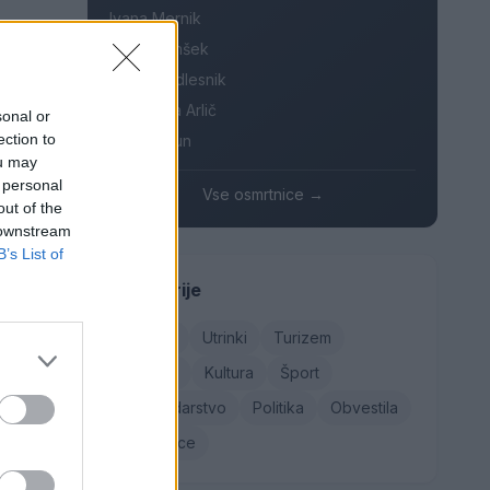
Ivana Mernik
Franc Penšek
m
Maksi Podlesnik
Stanislava Arlič
sonal or
ection to
Elica Vačun
ou may
zerju
 personal
Vse osmrtnice →
out of the
jo
 downstream
B’s List of
Kategorije
Družba
Utrinki
Turizem
Kronika
Kultura
Šport
Gospodarstvo
Politika
Obvestila
Osmrtnice