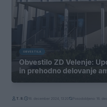
OBVESTILA
Obvestilo ZD Velenje: Upo
in prehodno delovanje a
T. R.
16. december 2024, 13:20
Posodobljeno: 16. de