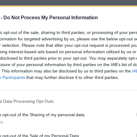
, Korana Kuštrin, dr. med., se je z 12. decembro
 -
Do Not Process My Personal Information
to opt-out of the sale, sharing to third parties, or processing of your per
formation for targeted advertising by us, please use the below opt-out s
r selection. Please note that after your opt-out request is processed y
oktobra 2025, se bo način dela v ginekološkem dispan
eing interest-based ads based on personal information utilized by us or
disclosed to third parties prior to your opt-out. You may separately opt-
ulante bo v tem času nemoteno, zagotovljeno s pomoč
losure of your personal information by third parties on the IAB’s list of
. This information may also be disclosed by us to third parties on the
IA
Participants
that may further disclose it to other third parties.
naročijo po telefonu (03-899-54-65), preko e-pošte:
 pošti.
l Data Processing Opt Outs
o opt-out of the Sharing of my personal data.
In
o opt-out of the Sale of my Personal Data.