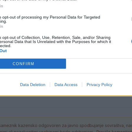
In
to opt-out of processing my Personal Data for Targeted
ing.
In
o opt-out of Collection, Use, Retention, Sale, and/or Sharing
Pitna voda je dragocen vir – uporab
ersonal Data that Is Unrelated with the Purposes for which it
a
preudarno
lected.
Out
5. avgust 2026
CONFIRM
Jutri bo na območju Žarove ceste 
a
dobava toplotne energije.
Data Deletion
Data Access
Privacy Policy
3. avgust 2026
ameznik kazensko odgovoren za javno spodbujanje sovraštva, nasil
tornimi ali nezakonitimi vsebinami bodo odstranjeni.
Pravila komentir