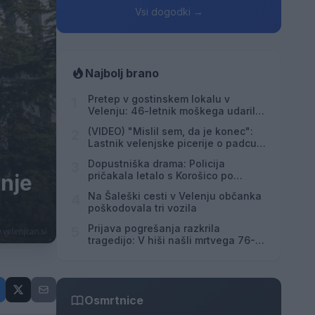
Vsi dogodki →
Najbolj brano
Pretep v gostinskem lokalu v
1
Velenju: 46-letnik moškega udaril s
steklenico in ga zabodel
(VIDEO) "Mislil sem, da je konec":
2
Lastnik velenjske picerije o padcu s
padalom na Hrvaškem
Dopustniška drama: Policija
3
pričakala letalo s Korošico po
inje
pristanku
Na Šaleški cesti v Velenju občanka
4
poškodovala tri vozila
Prijava pogrešanja razkrila
5
tragedijo: V hiši našli mrtvega 76-
letnika
Osmrtnice