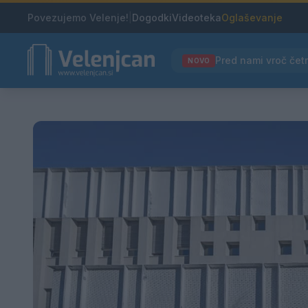
Povezujemo Velenje!
|
Dogodki
Videoteka
Oglaševanje
NOVO