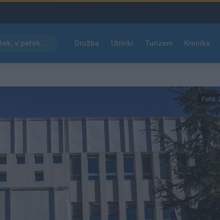
Pred nami vroč četrtek, v petek osvežitev
Družba
Utrinki
Turizem
Kronika
Foto: 