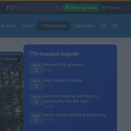
|
🎁 Brez oglasov
|
Prijava
Kultura
Šport
Osmrtnice
Zaposlitev
Prihajajoči dogodki
ZD Velenje
Pesem kita grbavca
AVG
7
18:00
Smrt Robina Hooda
AVG
7
20:30
Aktivne poletne počitnice z
AVG
ustvarjalci Studia Spin
7
08:00
Večer pesmi Đorđa Balaševića
AVG
7
20:00