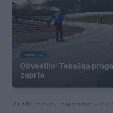
OBVESTILA
Obvestilo: Tekaška proga
zaprta
T. R.
27. januar 2025, 13:35
Posodobljeno: 27. januar 