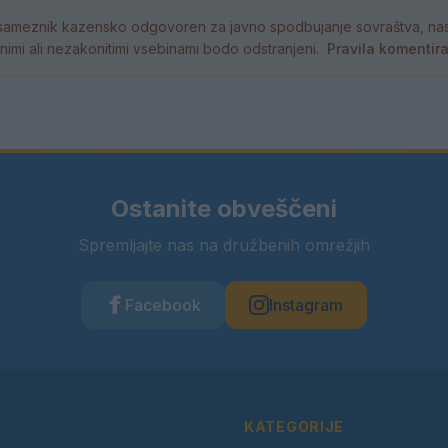
ameznik kazensko odgovoren za javno spodbujanje sovraštva, nasil
tornimi ali nezakonitimi vsebinami bodo odstranjeni.
Pravila komentir
Ostanite obveščeni
Spremljajte nas na družbenih omrežjih
Facebook
Instagram
KATEGORIJE