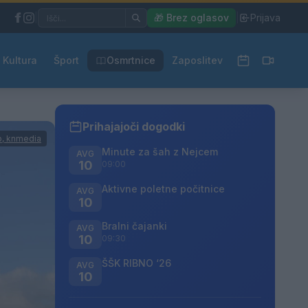
|
🎁 Brez oglasov
|
Prijava
Kultura
Šport
Osmrtnice
Zaposlitev
Prihajajoči dogodki
p, knmedia
Minute za šah z Nejcem
AVG
10
09:00
Aktivne poletne počitnice
AVG
10
Bralni čajanki
AVG
10
09:30
ŠŠK RIBNO ‘26
AVG
10