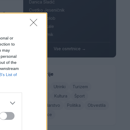
Danica Sladič
Cvetko Jeseničnik
kačev,
Branko Golob
Roman Skale
Ivana Mernik
sonal or
ection to
Vse osmrtnice →
ou may
 personal
out of the
nekaj manj
 downstream
Kategorije
 v
B’s List of
Družba
Utrinki
Turizem
Kronika
Kultura
Šport
Gospodarstvo
Politika
Obvestila
Osmrtnice