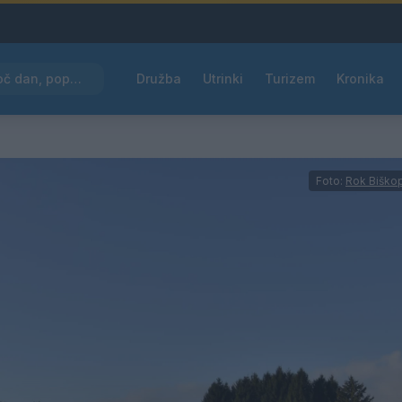
Pred nami še en vroč dan, popoldne možne nevihte
Družba
Utrinki
Turizem
Kronika
Foto:
Rok Biško