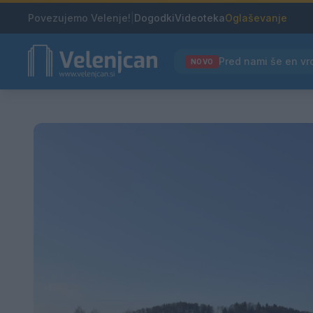
Povezujemo Velenje!
|
Dogodki
Videoteka
Oglaševanje
NOVO