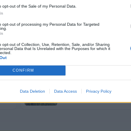
o opt-out of the Sale of my Personal Data.
In
to opt-out of processing my Personal Data for Targeted
ing.
In
o opt-out of Collection, Use, Retention, Sale, and/or Sharing
ersonal Data that Is Unrelated with the Purposes for which it
lected.
Pitna voda je dragocen vir – uporab
Out
a
preudarno
5. avgust 2026
CONFIRM
Jutri bo na območju Žarove ceste 
Data Deletion
Data Access
Privacy Policy
a
dobava toplotne energije.
3. avgust 2026