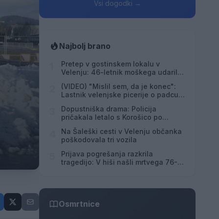
Vsi dogodki →
Najbolj brano
Pretep v gostinskem lokalu v
1
Velenju: 46-letnik moškega udaril s
steklenico in ga zabodel
(VIDEO) "Mislil sem, da je konec":
2
Lastnik velenjske picerije o padcu s
padalom na Hrvaškem
Dopustniška drama: Policija
3
pričakala letalo s Korošico po
pristanku
Na Šaleški cesti v Velenju občanka
4
poškodovala tri vozila
Prijava pogrešanja razkrila
5
tragedijo: V hiši našli mrtvega 76-
letnika
Osmrtnice