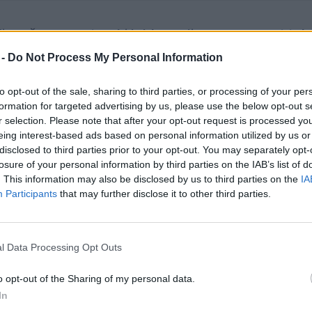
di močnega vetra, ki lahko vpliva na varnost te
vestili.
 -
Do Not Process My Personal Information
to opt-out of the sale, sharing to third parties, or processing of your per
odajte Velenjčan
formation for targeted advertising by us, please use the below opt-out s
ed svoje vire na Googlu
r selection. Please note that after your opt-out request is processed y
eing interest-based ads based on personal information utilized by us or
disclosed to third parties prior to your opt-out. You may separately opt-
a za
klasično in drsalno tehniko
, so sicer odprli pred 
losure of your personal information by third parties on the IAB’s list of
brezplačno na voljo vsak dan med 8. in 20. uro
in je
. This information may also be disclosed by us to third parties on the
IA
Participants
that may further disclose it to other third parties.
l Data Processing Opt Outs
o opt-out of the Sharing of my personal data.
In