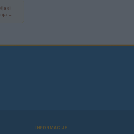
ja ali
anja →
INFORMACIJE