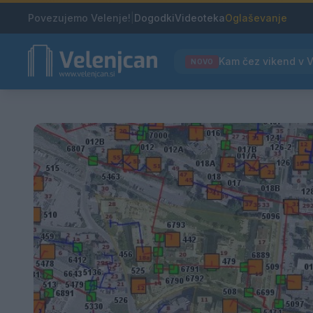
Povezujemo Velenje!
|
Dogodki
Videoteka
Oglaševanje
NOVO