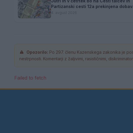
Jutri in v četrtek bo na Cesti talcev in
Partizanski cesti 12a prekinjena dobav
toplotne energije.
4. avgust 2026
Opozorilo:
Po 297. členu Kazenskega zakonika je pos
nestrpnosti. Komentarji z žaljivimi, rasističnimi, diskrimina
Failed to fetch