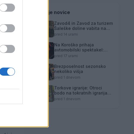
r: KP Velenje
Zadnje novice
Zavod4 in Zavod za turizem
Šaleške doline vabita na
voden ogled Mornove
pred 14 urami
zijalke
Na Koroško prihaja
avtomobilski spektakel:
Rohnenje motorjev, dvoboji
pred 17 urami
na progah in atraktivni Car
Meet
Brezposelnost sezonsko
nekoliko višja
pred 1 dnevom
Torkove igrarije: Otroci
bodo na tokratnih igrarijah
slikali z akvareli
ljajmo jo
pred 1 dnevom