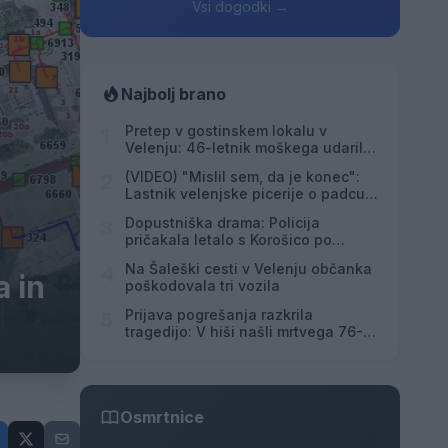
Vsi dogodki →
Najbolj brano
Pretep v gostinskem lokalu v
1
Velenju: 46-letnik moškega udaril s
steklenico in ga zabodel
(VIDEO) "Mislil sem, da je konec":
2
Lastnik velenjske picerije o padcu s
padalom na Hrvaškem
Dopustniška drama: Policija
3
pričakala letalo s Korošico po
pristanku
Na Šaleški cesti v Velenju občanka
4
a in
poškodovala tri vozila
Prijava pogrešanja razkrila
5
tragedijo: V hiši našli mrtvega 76-
letnika
Osmrtnice