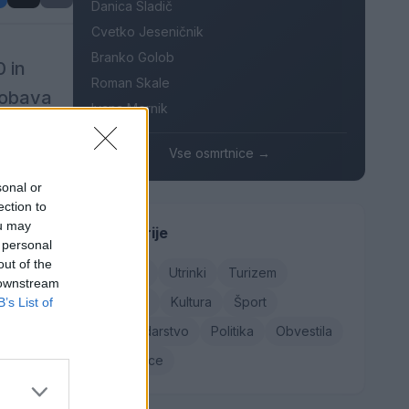
Danica Sladič
Cvetko Jeseničnik
Branko Golob
 in
Roman Skale
dobava
Ivana Mernik
 Območja
, 508,
Vse osmrtnice →
sonal or
ection to
ou may
Kategorije
 in
 personal
dnih
out of the
Družba
Utrinki
Turizem
 downstream
.
Kronika
Kultura
Šport
B’s List of
Gospodarstvo
Politika
Obvestila
Osmrtnice