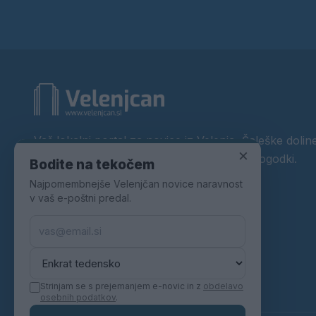
Vaš lokalni portal za novice iz Velenja, Šaleške doline
×
okolice. Aktualne novice, šport, kultura, dogodki.
Bodite na tekočem
Najpomembnejše Velenjčan novice naravnost
Povezujemo Velenje.
v vaš e-poštni predal.
Strinjam se s prejemanjem e-novic in z
obdelavo
osebnih podatkov
.