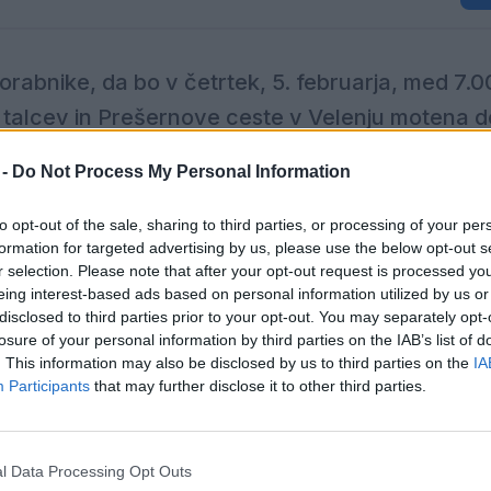
abnike, da bo v četrtek, 5. februarja, med 7.00
 talcev in Prešernove ceste v Velenju motena 
l na omrežju, ki jih izvaja pogodbeni izvajalec.
 -
Do Not Process My Personal Information
, 450a, 450b, 456, 457, 462, 479, 481, 483, 497
to opt-out of the sale, sharing to third parties, or processing of your per
formation for targeted advertising by us, please use the below opt-out s
r selection. Please note that after your opt-out request is processed y
n bo trajal le toliko, kolikor je nujno potrebno za varno
eing interest-based ads based on personal information utilized by us or
predviden časovni okvir, ki se lahko v primeru neugo
disclosed to third parties prior to your opt-out. You may separately opt-
losure of your personal information by third parties on the IAB’s list of
odaljša oziroma spremeni," še sporočajo iz KP Velenje
. This information may also be disclosed by us to third parties on the
IA
Participants
that may further disclose it to other third parties.
bi PE Energetika na telefonski številki:
03 896 12 56
.
l Data Processing Opt Outs