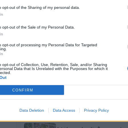
Vi
o opt-out of the Sharing of my personal data.
In
o opt-out of the Sale of my Personal Data.
In
toplotna energija
kp velenje
to opt-out of processing my Personal Data for Targeted
ing.
In
o opt-out of Collection, Use, Retention, Sale, and/or Sharing
ersonal Data that Is Unrelated with the Purposes for which it
lected.
Out
CONFIRM
Pitna voda je dragocen vir – uporab
a
preudarno
5. avgust 2026
Data Deletion
Data Access
Privacy Policy