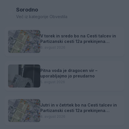
Sorodno
Več iz kategorije Obvestila
V torek in sredo bo na Cesti talcev in
Partizanski cesti 12a prekinjena
dobava toplotne energije
6. avgust 2026
Pitna voda je dragocen vir –
uporabljajmo jo preudarno
5. avgust 2026
Jutri in v četrtek bo na Cesti talcev in
Partizanski cesti 12a prekinjena
dobava toplotne energije.
4. avgust 2026