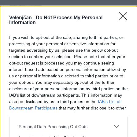
Jutri bo na območju Žarove ceste
prekinjena dobava toplotne energije.
Velenjčan -
Do Not Process My Personal
Information
3. avgust 2026
If you wish to opt-out of the sale, sharing to third parties, or
processing of your personal or sensitive information for
targeted advertising by us, please use the below opt-out
section to confirm your selection. Please note that after your
opt-out request is processed you may continue seeing
Opozorilo:
Po 297. členu Kazenskega zakonika je
interest-based ads based on personal information utilized by
posameznik kazensko odgovoren za javno spodbujanje
us or personal information disclosed to third parties prior to
sovraštva, nasilja ali nestrpnosti. Komentarji z žaljivimi,
your opt-out. You may separately opt-out of the further
rasističnimi, diskriminatornimi ali nezakonitimi vsebinami
disclosure of your personal information by third parties on the
bodo odstranjeni.
Pravila komentiranja →
IAB’s list of downstream participants. This information may
also be disclosed by us to third parties on the
IAB’s List of
Downstream Participants
that may further disclose it to other
Failed to fetch
third parties.
Prihajajoči dogodki
Personal Data Processing Opt Outs
Srečanje članov Gobarskega društva Marauh
AVG