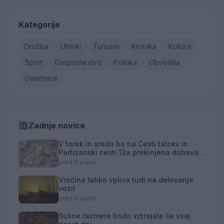
Kategorije
Družba
Utrinki
Turizem
Kronika
Kultura
Šport
Gospodarstvo
Politika
Obvestila
Osmrtnice
Zadnje novice
V torek in sredo bo na Cesti talcev in
Partizanski cesti 12a prekinjena dobava
toplotne energije
pred 3 urami
Vročina lahko vpliva tudi na delovanje
vozil
pred 3 urami
Sušne razmere bodo vztrajale še vsaj