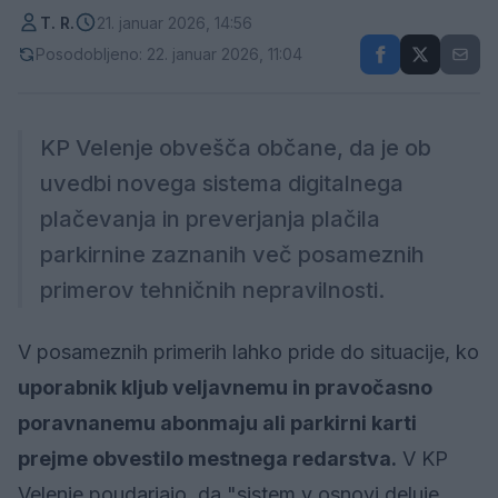
T. R.
21. januar 2026, 14:56
Posodobljeno: 22. januar 2026, 11:04
KP Velenje obvešča občane, da je ob
uvedbi novega sistema digitalnega
plačevanja in preverjanja plačila
parkirnine zaznanih več posameznih
primerov tehničnih nepravilnosti.
V posameznih primerih lahko pride do situacije, ko
uporabnik kljub veljavnemu in pravočasno
poravnanemu abonmaju ali parkirni karti
prejme obvestilo mestnega redarstva.
V KP
Velenje poudarjajo, da "sistem v osnovi deluje