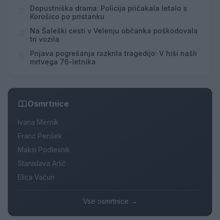
Hrvaškem
Dopustniška drama: Policija pričakala letalo s
3
Korošico po pristanku
Na Šaleški cesti v Velenju občanka poškodovala
4
tri vozila
Prijava pogrešanja razkrila tragedijo: V hiši našli
5
mrtvega 76-letnika
Osmrtnice
Ivana Mernik
Franc Penšek
Maksi Podlesnik
Stanislava Arlič
Elica Vačun
Vse osmrtnice →