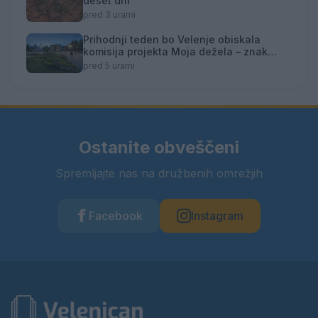
deset dni
pred 3 urami
Prihodnji teden bo Velenje obiskala
komisija projekta Moja dežela – znak
gostoljubnosti
pred 5 urami
Ostanite obveščeni
Spremljajte nas na družbenih omrežjih
Facebook
Instagram