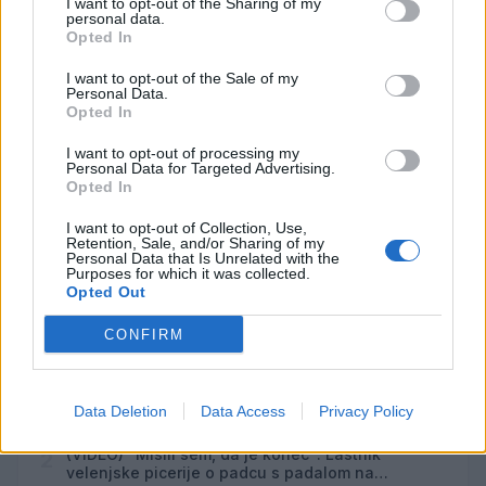
I want to opt-out of the Sharing of my
Velenje
6
personal data.
18:00
Opted In
Moč branja: Beremo pod krošnjami
AVG
I want to opt-out of the Sale of my
6
19:00
Personal Data.
Opted In
Aktivne poletne počitnice z ustvarjalci Studia
AVG
Spin
6
I want to opt-out of processing my
08:00
Personal Data for Targeted Advertising.
Opted In
Pesem kita grbavca
AVG
7
18:00
I want to opt-out of Collection, Use,
Retention, Sale, and/or Sharing of my
Personal Data that Is Unrelated with the
Vsi dogodki →
Purposes for which it was collected.
Opted Out
CONFIRM
Najbolj brano
Pretep v gostinskem lokalu v Velenju: 46-letnik
1
Data Deletion
Data Access
Privacy Policy
moškega udaril s steklenico in ga zabodel
(VIDEO) "Mislil sem, da je konec": Lastnik
2
velenjske picerije o padcu s padalom na