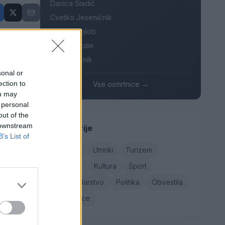
Danica Sladič
Cvetko Jeseničnik
Branko Golob
Roman Skale
črtovana
Ivana Mernik
sonal or
ection to
Vse osmrtnice →
ou may
ičnih
 personal
out of the
 downstream
Kategorije
B’s List of
ato ni
Družba
Utrinki
Turizem
Kronika
Kultura
Šport
Gospodarstvo
Politika
Obvestila
Osmrtnice