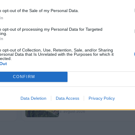
o opt-out of the Sale of my Personal Data.
In
to opt-out of processing my Personal Data for Targeted
ing.
In
o opt-out of Collection, Use, Retention, Sale, and/or Sharing
ersonal Data that Is Unrelated with the Purposes for which it
lected.
Pitna voda je dragocen vir – uporab
Out
a
preudarno
5. avgust 2026
CONFIRM
Data Deletion
Data Access
Privacy Policy
Jutri bo na območju Žarove ceste 
a
dobava toplotne energije.
3. avgust 2026