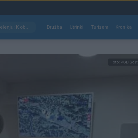
Kam čez vikend v Velenju: K obisku vabi Poletni bolšji sejem
Družba
Utrinki
Turizem
Kronika
Foto: PGD Šoš