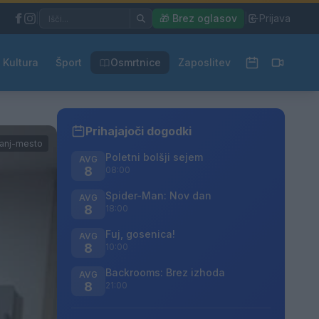
|
🎁 Brez oglasov
|
Prijava
Kultura
Šport
Osmrtnice
Zaposlitev
Prihajajoči dogodki
tanj-mesto
Poletni bolšji sejem
AVG
8
08:00
Spider-Man: Nov dan
AVG
8
18:00
Fuj, gosenica!
AVG
8
10:00
Backrooms: Brez izhoda
AVG
8
21:00