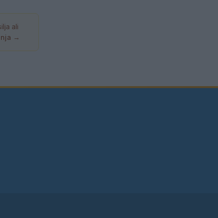
ja ali
anja →