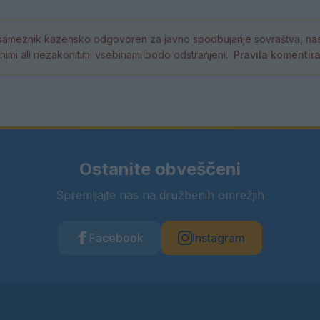
ameznik kazensko odgovoren za javno spodbujanje sovraštva, nasil
tornimi ali nezakonitimi vsebinami bodo odstranjeni.
Pravila komentir
Ostanite obveščeni
Spremljajte nas na družbenih omrežjih
Facebook
Instagram