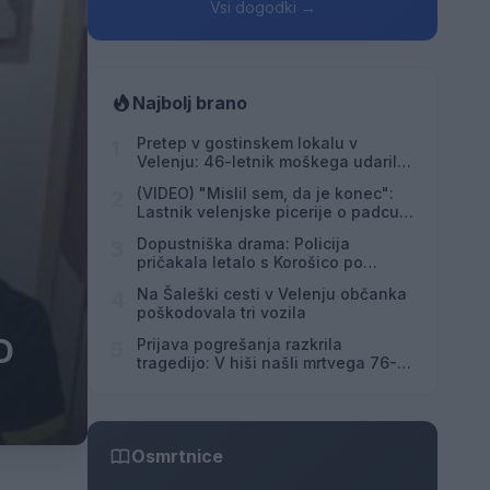
Vsi dogodki →
Najbolj brano
Pretep v gostinskem lokalu v
1
Velenju: 46-letnik moškega udaril s
steklenico in ga zabodel
(VIDEO) "Mislil sem, da je konec":
2
Lastnik velenjske picerije o padcu s
padalom na Hrvaškem
Dopustniška drama: Policija
3
pričakala letalo s Korošico po
pristanku
Na Šaleški cesti v Velenju občanka
4
poškodovala tri vozila
D
Prijava pogrešanja razkrila
5
tragedijo: V hiši našli mrtvega 76-
letnika
Osmrtnice