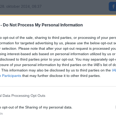
28. oktober 2024, 08:37
 -
Do Not Process My Personal Information
ju požarnega rajona
PGD Šoštanj-mesto
potekala na
a.
to opt-out of the sale, sharing to third parties, or processing of your per
formation for targeted advertising by us, please use the below opt-out s
r selection. Please note that after your opt-out request is processed y
n usposobljenost gasilcev ter preveriti učinkovitost razl
eing interest-based ads based on personal information utilized by us or
tnih nesrečah.
disclosed to third parties prior to your opt-out. You may separately opt-
losure of your personal information by third parties on the IAB’s list of
. This information may also be disclosed by us to third parties on the
IA
 načrtovana in poteka
zgolj v sklopu usposabljanja
, z
Participants
that may further disclose it to other third parties.
l Data Processing Opt Outs
o opt-out of the Sharing of my personal data.
In