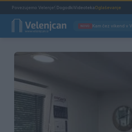
Povezujemo Velenje!
|
Dogodki
Videoteka
Oglaševanje
NOVO