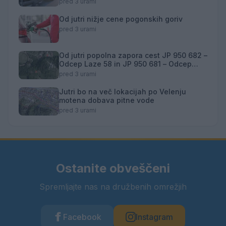
pred 3 urami
Od jutri nižje cene pogonskih goriv
pred 3 urami
Od jutri popolna zapora cest JP 950 682 –
Odcep Laze 58 in JP 950 681 – Odcep
Podkoželj
pred 3 urami
Jutri bo na več lokacijah po Velenju
motena dobava pitne vode
pred 3 urami
Ostanite obveščeni
Spremljajte nas na družbenih omrežjih
Facebook
Instagram