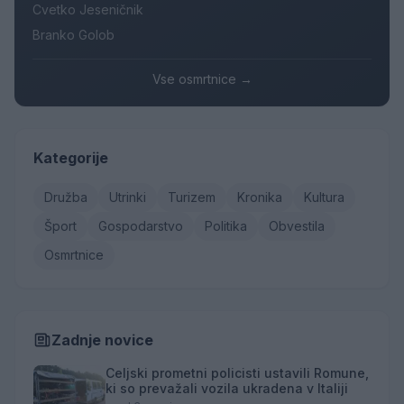
Cvetko Jeseničnik
Branko Golob
Vse osmrtnice →
Kategorije
Družba
Utrinki
Turizem
Kronika
Kultura
Šport
Gospodarstvo
Politika
Obvestila
Osmrtnice
Zadnje novice
Celjski prometni policisti ustavili Romune,
ki so prevažali vozila ukradena v Italiji