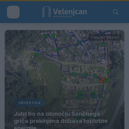
Foto: KP Velenje
OBVESTILA
Jutri bo na območju Sončnega
griča prekinjena dobava toplotne
energije