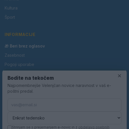
Kultura
Šport
INFORMACIJE
🎁 Beri brez oglasov
Zasebnost
Pogoji uporabe
×
Piškotki
Bodite na tekočem
Oglaševanje
Najpomembnejše Velenjčan novice naravnost v vaš e-
poštni predal.
Kontakt
Pravila nagradnih iger
Pravila volilne kampanje
Strinjam se s prejemanjem e-novic in z
obdelavo osebnih