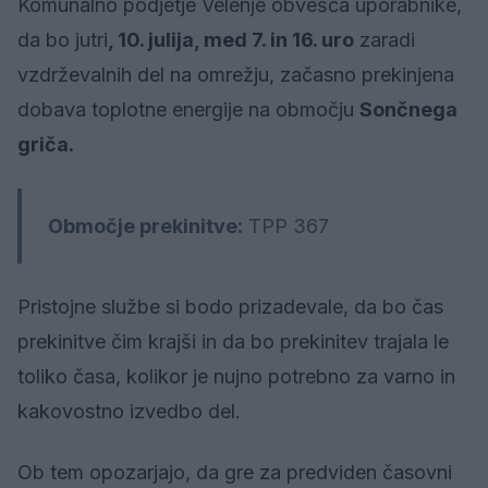
Komunalno podjetje Velenje obvešča uporabnike,
da bo jutri
, 10. julija, med 7. in 16. uro
zaradi
vzdrževalnih del na omrežju, začasno prekinjena
dobava toplotne energije na območju
Sončnega
griča.
Območje prekinitve:
TPP 367
Pristojne službe si bodo prizadevale, da bo čas
prekinitve čim krajši in da bo prekinitev trajala le
toliko časa, kolikor je nujno potrebno za varno in
kakovostno izvedbo del.
Ob tem opozarjajo, da gre za predviden časovni