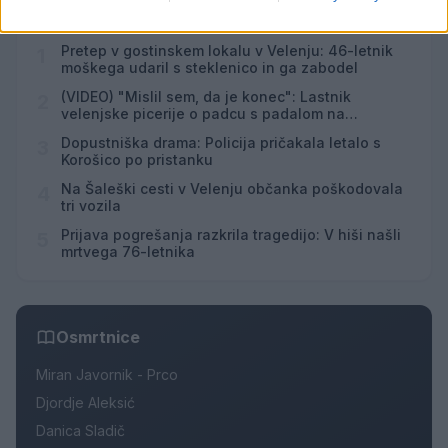
Najbolj brano
Pretep v gostinskem lokalu v Velenju: 46-letnik
1
moškega udaril s steklenico in ga zabodel
(VIDEO) "Mislil sem, da je konec": Lastnik
2
velenjske picerije o padcu s padalom na
Hrvaškem
Dopustniška drama: Policija pričakala letalo s
3
Korošico po pristanku
Na Šaleški cesti v Velenju občanka poškodovala
4
tri vozila
Prijava pogrešanja razkrila tragedijo: V hiši našli
5
mrtvega 76-letnika
Osmrtnice
Miran Javornik - Prco
Djordje Aleksić
Danica Sladič