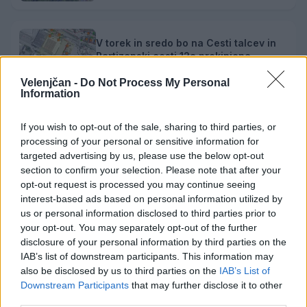
V torek in sredo bo na Cesti talcev in
Partizanski cesti 12a prekinjena
dobava toplotne energije
6. avgust 2026
Velenjčan -
Do Not Process My Personal
Information
Pitna voda je dragocen vir –
If you wish to opt-out of the sale, sharing to third parties, or
uporabljajmo jo preudarno
processing of your personal or sensitive information for
5. avgust 2026
targeted advertising by us, please use the below opt-out
section to confirm your selection. Please note that after your
opt-out request is processed you may continue seeing
interest-based ads based on personal information utilized by
us or personal information disclosed to third parties prior to
your opt-out. You may separately opt-out of the further
disclosure of your personal information by third parties on the
Opozorilo:
Po 297. členu Kazenskega zakonika je
IAB’s list of downstream participants. This information may
posameznik kazensko odgovoren za javno spodbujanje
also be disclosed by us to third parties on the
IAB’s List of
sovraštva, nasilja ali nestrpnosti. Komentarji z žaljivimi,
Downstream Participants
that may further disclose it to other
rasističnimi, diskriminatornimi ali nezakonitimi vsebinami
third parties.
bodo odstranjeni.
Pravila komentiranja →