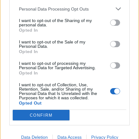
Personal Data Processing Opt Outs
Failed to fetch
I want to opt-out of the Sharing of my
personal data.
Opted In
Prihajajoči dogodki
I want to opt-out of the Sale of my
Minute za šah z Nejcem
AVG
Personal Data.
10
09:00
Opted In
Aktivne poletne počitnice
AVG
I want to opt-out of processing my
10
Personal Data for Targeted Advertising.
Opted In
Bralni čajanki
AVG
10
09:30
I want to opt-out of Collection, Use,
Retention, Sale, and/or Sharing of my
Personal Data that Is Unrelated with the
ŠŠK RIBNO ‘26
AVG
Purposes for which it was collected.
10
Opted Out
CONFIRM
Vsi dogodki →
Data Deletion
Data Access
Privacy Policy