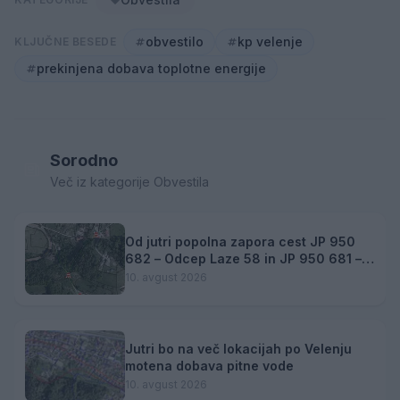
obvestilo
kp velenje
KLJUČNE BESEDE
prekinjena dobava toplotne energije
Sorodno
Več iz kategorije Obvestila
Od jutri popolna zapora cest JP 950
682 – Odcep Laze 58 in JP 950 681 –
Odcep Podkoželj
10. avgust 2026
Jutri bo na več lokacijah po Velenju
motena dobava pitne vode
10. avgust 2026