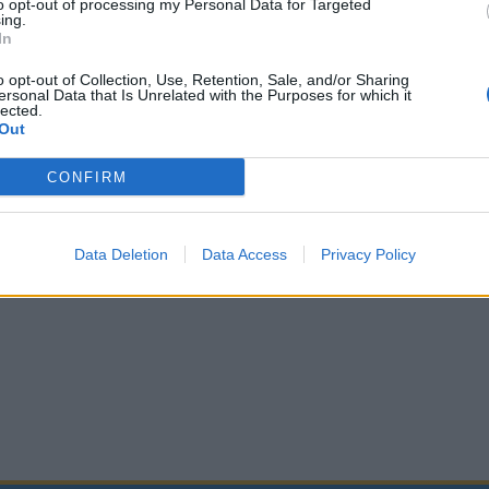
to opt-out of processing my Personal Data for Targeted
ameznik kazensko odgovoren za javno spodbujanje sovraštva, nasil
ing.
tornimi ali nezakonitimi vsebinami bodo odstranjeni.
Pravila komentir
In
o opt-out of Collection, Use, Retention, Sale, and/or Sharing
ersonal Data that Is Unrelated with the Purposes for which it
lected.
Out
CONFIRM
Data Deletion
Data Access
Privacy Policy