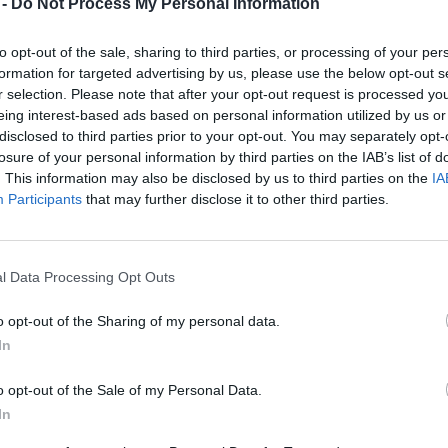
 -
Do Not Process My Personal Information
jev v Velenju izdelali milijonti aparat, odkar so za
to opt-out of the sale, sharing to third parties, or processing of your per
remijski pomivalni stroj blagovne znamke Asko.
formation for targeted advertising by us, please use the below opt-out s
r selection. Please note that after your opt-out request is processed y
eing interest-based ads based on personal information utilized by us or
o začeli konec avgusta 2013, ko smo izdelali 32.102 
disclosed to third parties prior to your opt-out. You may separately opt-
losure of your personal information by third parties on the IAB’s list of
r proizvodnjo razširili še na pomivalne aparate za bla
. This information may also be disclosed by us to third parties on the
IA
nje in Asko delita vsaka polovico proizvodnje,"
je o
Participants
that may further disclose it to other third parties.
l Data Processing Opt Outs
ratov.
Jubilejni aparat
bodo podarili enemu od sodel
o opt-out of the Sharing of my personal data.
In
o opt-out of the Sale of my Personal Data.
In