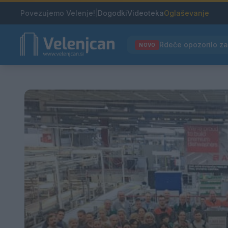
Povezujemo Velenje!
|
Dogodki
Videoteka
Oglaševanje
NOVO