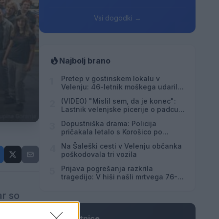
Vsi dogodki →
Najbolj brano
Pretep v gostinskem lokalu v
1
Velenju: 46-letnik moškega udaril s
steklenico in ga zabodel
(VIDEO) "Mislil sem, da je konec":
2
Lastnik velenjske picerije o padcu s
padalom na Hrvaškem
Dopustniška drama: Policija
3
pričakala letalo s Korošico po
pristanku
Na Šaleški cesti v Velenju občanka
4
poškodovala tri vozila
Prijava pogrešanja razkrila
5
tragedijo: V hiši našli mrtvega 76-
letnika
ar so
Osmrtnice