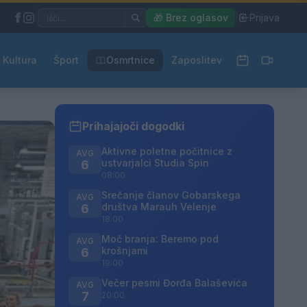
|
🎁 Brez oglasov
|
Prijava
Kultura
Šport
Osmrtnice
Zaposlitev
Prihajajoči dogodki
Aktivne poletne počitnice z
AVG
ustvarjalci Studia Spin
6
08:00
Srečanje članov Gobarskega
AVG
društva Marauh Velenje
6
18:00
Moč branja: Beremo pod
AVG
krošnjami
6
19:00
Večer pesmi Đorđa Balaševića
AVG
7
20:00