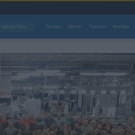
Rdeče opozorilo za večino Slovenije, temperature bodo segale do 39 °C
Družba
Utrinki
Turizem
Kronika