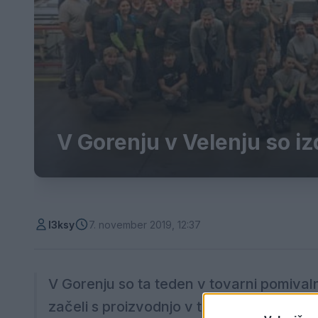
V Gorenju v Velenju so izd
l3ksy
7. november 2019, 12:37
V Gorenju so ta teden v tovarni pomivalnih
začeli s proizvodnjo v tej tovarni. Jubilej