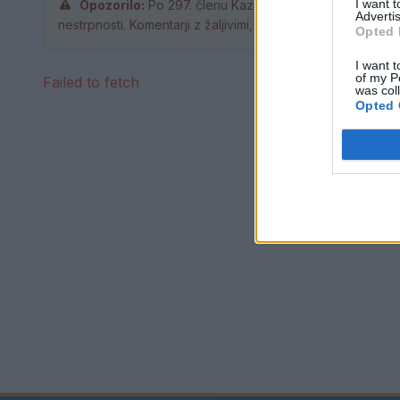
I want 
Opozorilo:
Po 297. členu Kazenskega zakonika je pos
Advertis
nestrpnosti. Komentarji z žaljivimi, rasističnimi, diskrimina
Opted 
I want t
of my P
Failed to fetch
was col
Opted 