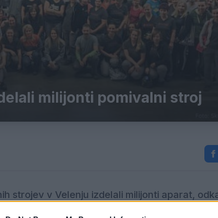
elali milijonti pomivalni stroj
 strojev v Velenju izdelali milijonti aparat, odk
ni aparat...