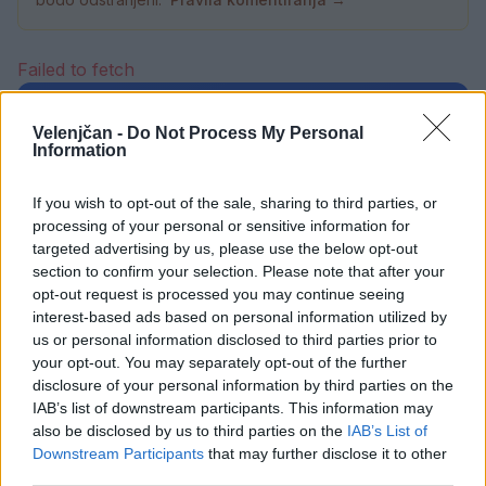
Failed to fetch
Prihajajoči dogodki
Velenjčan -
Do Not Process My Personal
Information
Poletni bolšji sejem
AVG
8
08:00
If you wish to opt-out of the sale, sharing to third parties, or
Spider-Man: Nov dan
AVG
processing of your personal or sensitive information for
8
18:00
targeted advertising by us, please use the below opt-out
section to confirm your selection. Please note that after your
Fuj, gosenica!
AVG
8
10:00
opt-out request is processed you may continue seeing
interest-based ads based on personal information utilized by
Backrooms: Brez izhoda
AVG
us or personal information disclosed to third parties prior to
8
21:00
your opt-out. You may separately opt-out of the further
disclosure of your personal information by third parties on the
IAB’s list of downstream participants. This information may
Vsi dogodki →
also be disclosed by us to third parties on the
IAB’s List of
Downstream Participants
that may further disclose it to other
third parties.