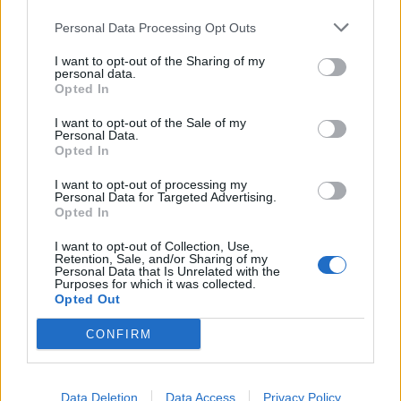
Najbolj brano
Personal Data Processing Opt Outs
Pretep v gostinskem lokalu v Velenju: 46-letnik
1
I want to opt-out of the Sharing of my
moškega udaril s steklenico in ga zabodel
personal data.
Opted In
(VIDEO) "Mislil sem, da je konec": Lastnik
2
velenjske picerije o padcu s padalom na
Hrvaškem
I want to opt-out of the Sale of my
Dopustniška drama: Policija pričakala letalo s
3
Personal Data.
Korošico po pristanku
Opted In
Na Šaleški cesti v Velenju občanka poškodovala
4
I want to opt-out of processing my
tri vozila
Personal Data for Targeted Advertising.
Opted In
Prijava pogrešanja razkrila tragedijo: V hiši našli
5
mrtvega 76-letnika
I want to opt-out of Collection, Use,
Retention, Sale, and/or Sharing of my
Personal Data that Is Unrelated with the
Purposes for which it was collected.
Opted Out
Osmrtnice
CONFIRM
Branko Golob
Roman Skale
Ivana Mernik
Data Deletion
Data Access
Privacy Policy