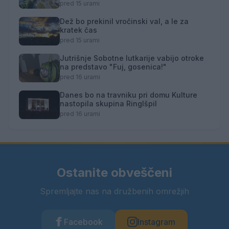
pred 15 urami
Dež bo prekinil vročinski val, a le za
kratek čas
pred 15 urami
Jutrišnje Sobotne lutkarije vabijo otroke
na predstavo "Fuj, gosenica!"
pred 16 urami
Danes bo na travniku pri domu Kulture
nastopila skupina Ringlšpil
pred 16 urami
Ostanite obveščeni
Spremljajte nas na družbenih omrežjih
Facebook
Instagram