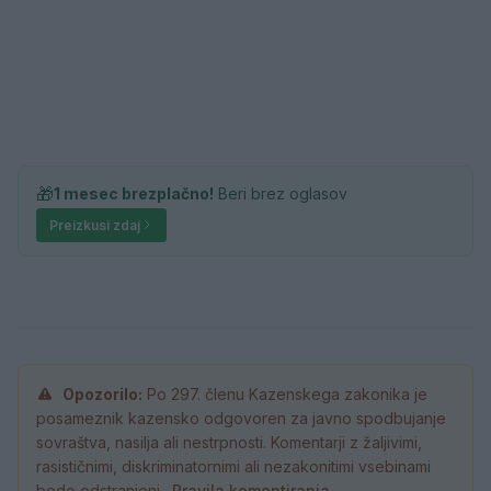
🎁
1 mesec brezplačno!
Beri brez oglasov
Preizkusi zdaj
Opozorilo:
Po 297. členu Kazenskega zakonika je
posameznik kazensko odgovoren za javno spodbujanje
sovraštva, nasilja ali nestrpnosti. Komentarji z žaljivimi,
rasističnimi, diskriminatornimi ali nezakonitimi vsebinami
bodo odstranjeni.
Pravila komentiranja →