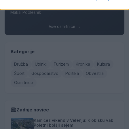
Franc Penšek
Maksi Podlesnik
Vse osmrtnice →
Kategorije
Družba
Utrinki
Turizem
Kronika
Kultura
Šport
Gospodarstvo
Politika
Obvestila
Osmrtnice
Zadnje novice
Kam čez vikend v Velenju: K obisku vabi
Poletni bolšji sejem