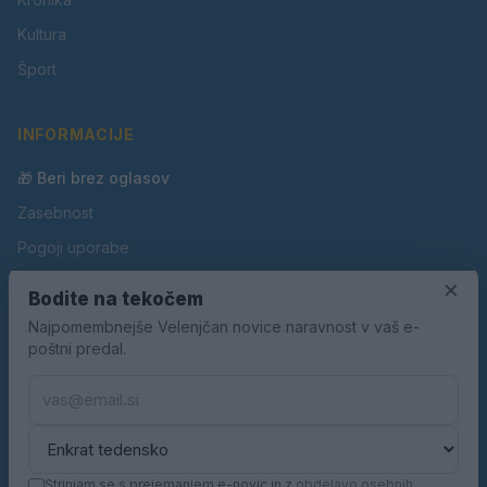
Kultura
Šport
INFORMACIJE
🎁 Beri brez oglasov
Zasebnost
Pogoji uporabe
Piškotki
×
Bodite na tekočem
Oglaševanje
Najpomembnejše Velenjčan novice naravnost v vaš e-
poštni predal.
Kontakt
Pravila nagradnih iger
Pravila volilne kampanje
Strinjam se s prejemanjem e-novic in z
obdelavo osebnih