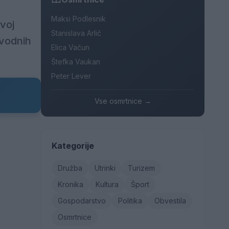
Maksi Podlesnik
svoj
Stanislava Arlič
 vodnih
Elica Vačun
Štefka Vaukan
Peter Lever
Vse osmrtnice →
Kategorije
Družba
Utrinki
Turizem
Kronika
Kultura
Šport
Gospodarstvo
Politika
Obvestila
Osmrtnice