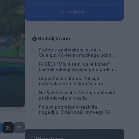
Vsi dogodki →
Najbolj brano
Pretep v gostinskem lokalu v
1
Velenju: 46-letnik moškega udaril s
steklenico in ga zabodel
(VIDEO) "Mislil sem, da je konec":
2
Lastnik velenjske picerije o padcu s
padalom na Hrvaškem
Dopustniška drama: Policija
3
pričakala letalo s Korošico po
pristanku
Na Šaleški cesti v Velenju občanka
4
poškodovala tri vozila
Prijava pogrešanja razkrila
5
tragedijo: V hiši našli mrtvega 76-
letnika
Osmrtnice