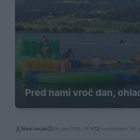
Pred nami vroč dan, ohla
Nina Lesjak
28. junij 2026, 08:16
Posodobljeno: 30. j