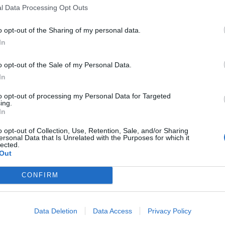
l Data Processing Opt Outs
jatelje.
o opt-out of the Sharing of my personal data.
In
o opt-out of the Sale of my Personal Data.
In
to opt-out of processing my Personal Data for Targeted
ing.
In
uro,
o opt-out of Collection, Use, Retention, Sale, and/or Sharing
 označb na terenu
ersonal Data that Is Unrelated with the Purposes for which it
lected.
Out
nega jopiča
. Ob prijavi in plačilu vstopnine prejmete re
CONFIRM
odnega parka.
Data Deletion
Data Access
Privacy Policy