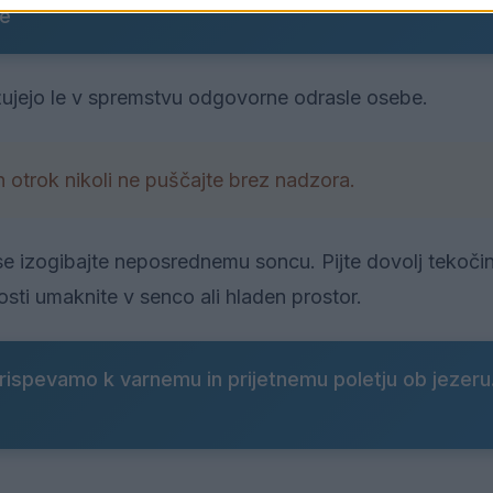
ke
žujejo le v spremstvu odgovorne odrasle osebe.
n otrok nikoli ne puščajte brez nadzora.
 se izogibajte neposrednemu soncu. Pijte dovolj tekoči
sti umaknite v senco ali hladen prostor.
rispevamo k varnemu in prijetnemu poletju ob jezeru