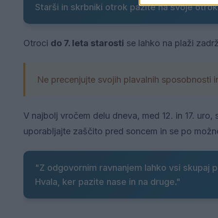
Starši in skrbniki otrok pazite na svoje otro
Otroci
do 7. leta starosti
se lahko na plaži zadr
Ne precenjujte svojih plavalnih sposobnosti i
V najbolj vročem delu dneva, med 12. in 17. uro,
uporabljajte zaščito pred soncem in se po možno
"Z odgovornim ravnanjem lahko vsi skupaj p
Hvala, ker pazite nase in na druge."