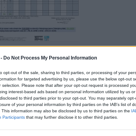
 -
Do Not Process My Personal Information
ališče na Velenjski plaži
, kjer za vašo varnost skrbi
to opt-out of the sale, sharing to third parties, or processing of your per
formation for targeted advertising by us, please use the below opt-out s
e. Kopanje zunaj označenega območja
ni dovoljeno.
r selection. Please note that after your opt-out request is processed y
eing interest-based ads based on personal information utilized by us or
pogoji, vstop v vodo poteka na lastno odgovornost, za
disclosed to third parties prior to your opt-out. You may separately opt-
losure of your personal information by third parties on the IAB’s list of
. This information may also be disclosed by us to third parties on the
IA
Participants
that may further disclose it to other third parties.
Preizku