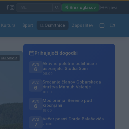
|
🎁 Brez oglasov
|
Prijava
Kultura
Šport
Osmrtnice
Zaposlitev
Prihajajoči dogodki
:
KN Media
Aktivne poletne počitnice z
AVG
ustvarjalci Studia Spin
6
08:00
Srečanje članov Gobarskega
AVG
društva Marauh Velenje
6
18:00
Moč branja: Beremo pod
AVG
krošnjami
6
19:00
Večer pesmi Đorđa Balaševića
AVG
7
20:00