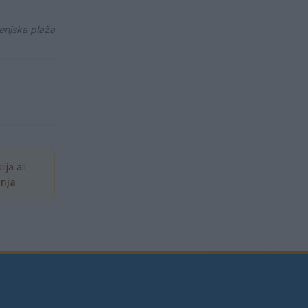
lenjska plaža
ja ali
anja →