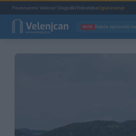
Povezujemo Velenje!
|
Dogodki
Videoteka
Oglaševanje
NOVO