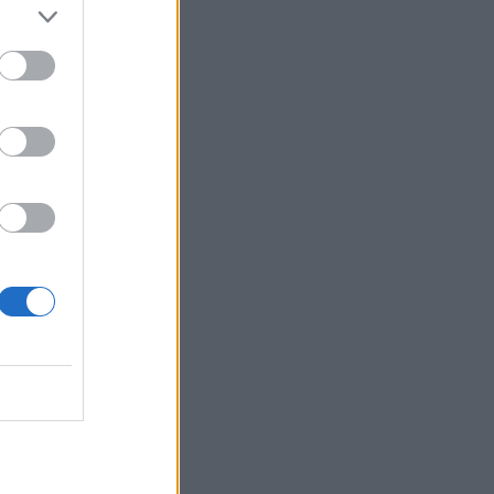
šilni