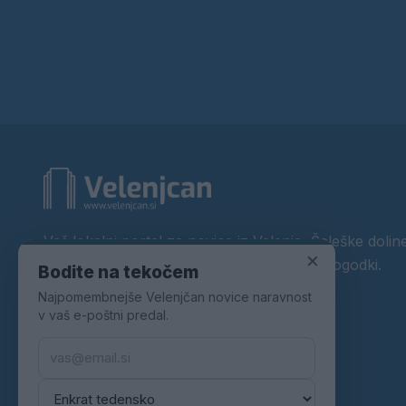
Vaš lokalni portal za novice iz Velenja, Šaleške doline
×
okolice. Aktualne novice, šport, kultura, dogodki.
Bodite na tekočem
Najpomembnejše Velenjčan novice naravnost
Povezujemo Velenje.
v vaš e-poštni predal.