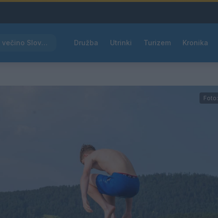
Rdeče opozorilo za večino Slovenije, temperature bodo segale do 39 °C
Družba
Utrinki
Turizem
Kronika
Foto