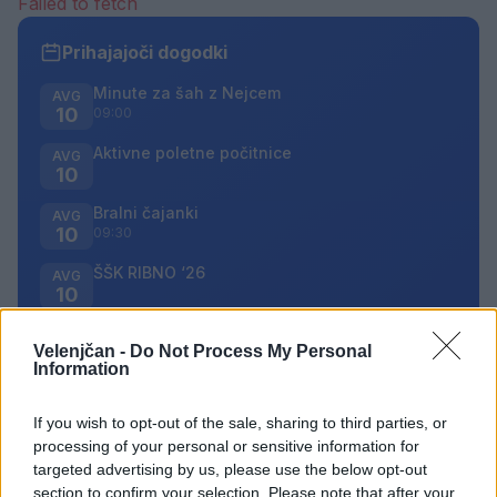
Failed to fetch
Prihajajoči dogodki
Minute za šah z Nejcem
AVG
10
09:00
Aktivne poletne počitnice
AVG
10
Bralni čajanki
AVG
10
09:30
ŠŠK RIBNO ‘26
AVG
10
Velenjčan -
Do Not Process My Personal
Vsi dogodki →
Information
If you wish to opt-out of the sale, sharing to third parties, or
processing of your personal or sensitive information for
Najbolj brano
targeted advertising by us, please use the below opt-out
Pretep v gostinskem lokalu v Velenju: 46-letnik
1
section to confirm your selection. Please note that after your