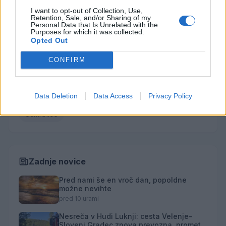
I want to opt-out of Collection, Use,
Vse osmrtnice →
Retention, Sale, and/or Sharing of my
Personal Data that Is Unrelated with the
Purposes for which it was collected.
Opted Out
Kategorije
CONFIRM
Družba
Utrinki
Turizem
Kronika
Kultura
Data Deletion
Data Access
Privacy Policy
Šport
Gospodarstvo
Politika
Obvestila
Osmrtnice
Zadnje novice
Pred nami še en vroč dan, popoldne
možne nevihte
pred 10 urami
Nesreča v Hudi Luknji: cesta Velenje–
Slovenj Gradec znova prevozna, promet