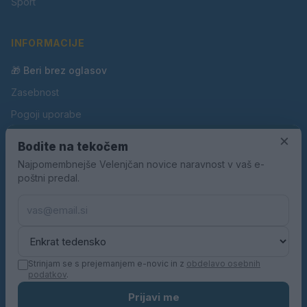
Šport
INFORMACIJE
🎁 Beri brez oglasov
Zasebnost
Pogoji uporabe
Piškotki
×
Bodite na tekočem
Oglaševanje
Najpomembnejše Velenjčan novice naravnost v vaš e-
poštni predal.
Kontakt
Pravila nagradnih iger
Pravila volilne kampanje
Strinjam se s prejemanjem e-novic in z
obdelavo osebnih
podatkov
.
© 2026 Velenjčan. Vse pravice pridržane.
Prijavi me
KN MEDIA d.o.o.