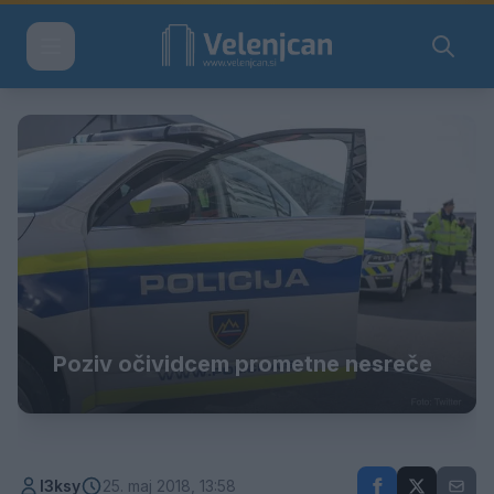
Poziv očividcem prometne nesreče
l3ksy
25. maj 2018, 13:58