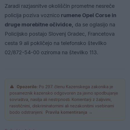
Zaradi razjasnitve okoliščin prometne nesreče
policija poziva voznico
rumene Opel Corse in
druge morebitne očividce,
da se oglasijo na
Policijsko postajo Slovenj Gradec, Francetova
cesta 9 ali pokličejo na telefonsko številko
02/872-54-00 oziroma na številko 113.
Opozorilo:
Po 297. členu Kazenskega zakonika je
posameznik kazensko odgovoren za javno spodbujanje
sovraštva, nasilja ali nestrpnosti. Komentarji z žaljivimi,
rasističnimi, diskriminatornimi ali nezakonitimi vsebinami
bodo odstranjeni.
Pravila komentiranja →