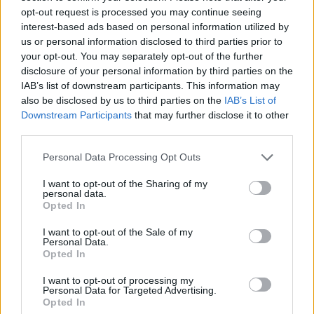
moškega udaril s steklenico in ga zabodel
opt-out request is processed you may continue seeing
interest-based ads based on personal information utilized by
(VIDEO) "Mislil sem, da je konec": Lastnik
2
velenjske picerije o padcu s padalom na
us or personal information disclosed to third parties prior to
Hrvaškem
your opt-out. You may separately opt-out of the further
Dopustniška drama: Policija pričakala letalo s
3
disclosure of your personal information by third parties on the
Korošico po pristanku
IAB’s list of downstream participants. This information may
Na Šaleški cesti v Velenju občanka poškodovala
4
also be disclosed by us to third parties on the
IAB’s List of
tri vozila
Downstream Participants
that may further disclose it to other
Prijava pogrešanja razkrila tragedijo: V hiši našli
5
third parties.
mrtvega 76-letnika
Personal Data Processing Opt Outs
I want to opt-out of the Sharing of my
personal data.
Osmrtnice
Opted In
Danica Sladič
I want to opt-out of the Sale of my
Personal Data.
Cvetko Jeseničnik
Opted In
Branko Golob
I want to opt-out of processing my
Roman Skale
Personal Data for Targeted Advertising.
Ivana Mernik
Opted In