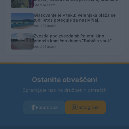
izmenično enosmeren
pred 14 urami
Glasovanje je v teku: Velenjska plaža se
tudi letos poteguje za naziv Naj
kopališče
pred 21 urami
Zvezde pod zvezdami: Poletni kino
prinaša komično dramo "Babičin vnuk"
pred 21 urami
Ostanite obveščeni
Spremljajte nas na družbenih omrežjih
Facebook
Instagram