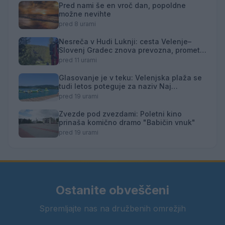
Pred nami še en vroč dan, popoldne
možne nevihte
pred 8 urami
Nesreča v Hudi Luknji: cesta Velenje–
Slovenj Gradec znova prevozna, promet
izmenično enosmeren
pred 11 urami
Glasovanje je v teku: Velenjska plaža se
tudi letos poteguje za naziv Naj
kopališče
pred 19 urami
Zvezde pod zvezdami: Poletni kino
prinaša komično dramo "Babičin vnuk"
pred 19 urami
Ostanite obveščeni
Spremljajte nas na družbenih omrežjih