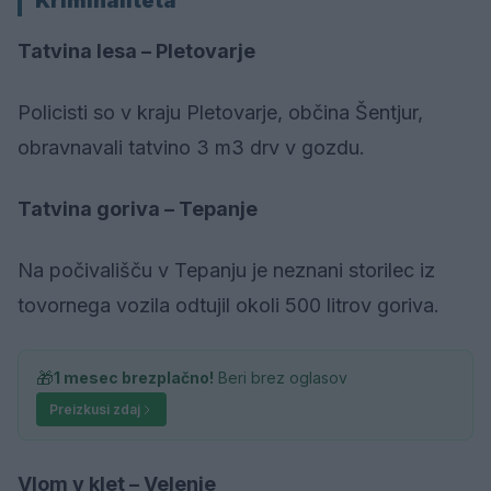
Kriminaliteta
Tatvina lesa – Pletovarje
Policisti so v kraju Pletovarje, občina Šentjur,
obravnavali tatvino 3 m3 drv v gozdu.
Tatvina goriva – Tepanje
Na počivališču v Tepanju je neznani storilec iz
tovornega vozila odtujil okoli 500 litrov goriva.
🎁
1 mesec brezplačno!
Beri brez oglasov
Preizkusi zdaj
Vlom v klet – Velenje