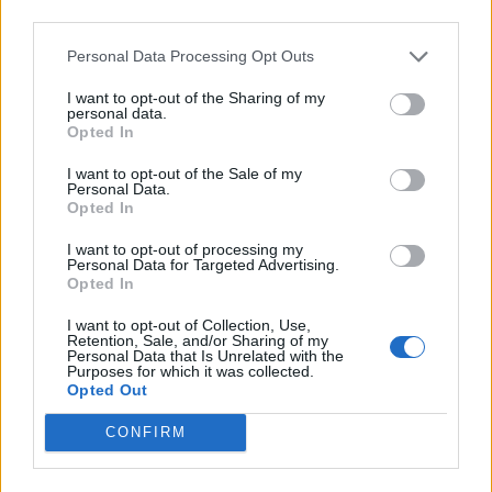
third parties.
rasističnimi, diskriminatornimi ali nezakonitimi vsebinami
bodo odstranjeni.
Pravila komentiranja →
Personal Data Processing Opt Outs
I want to opt-out of the Sharing of my
personal data.
Failed to fetch
Opted In
Prihajajoči dogodki
I want to opt-out of the Sale of my
Personal Data.
Minute za šah z Nejcem
Opted In
AVG
10
09:00
I want to opt-out of processing my
Aktivne poletne počitnice
Personal Data for Targeted Advertising.
AVG
10
Opted In
Bralni čajanki
I want to opt-out of Collection, Use,
AVG
Retention, Sale, and/or Sharing of my
10
09:30
Personal Data that Is Unrelated with the
Purposes for which it was collected.
ŠŠK RIBNO ‘26
AVG
Opted Out
10
CONFIRM
Vsi dogodki →