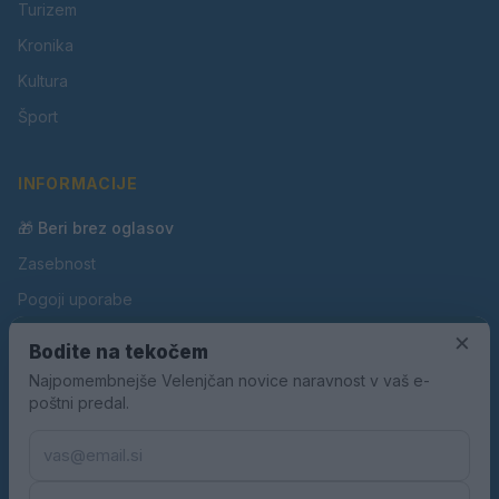
Turizem
Kronika
Kultura
Šport
INFORMACIJE
🎁 Beri brez oglasov
Zasebnost
Pogoji uporabe
×
Piškotki
Bodite na tekočem
Oglaševanje
Najpomembnejše Velenjčan novice naravnost v vaš e-
poštni predal.
Kontakt
Pravila nagradnih iger
Pravila volilne kampanje