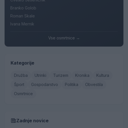
Branko Golob
Roman Skale
Ivana Mernik
Vse osmrtnice →
Kategorije
Družba
Utrinki
Turizem
Kronika
Kultura
Šport
Gospodarstvo
Politika
Obvestila
Osmrtnice
Zadnje novice