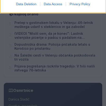
Data Deletion
Data Access
Privacy Policy
Najbolj brano
Pretep v gostinskem lokalu v Velenju: 46-letnik
1
moškega udaril s steklenico in ga zabodel
(VIDEO) "Mislil sem, da je konec": Lastnik
2
velenjske picerije o padcu s padalom na
Hrvaškem
Dopustniška drama: Policija pričakala letalo s
3
Korošico po pristanku
Na Šaleški cesti v Velenju občanka poškodovala
4
tri vozila
Prijava pogrešanja razkrila tragedijo: V hiši našli
5
mrtvega 76-letnika
Osmrtnice
Danica Sladič
Cvetko Jeseničnik