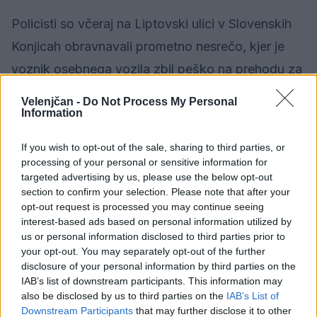
Policisti so včeraj na Liptovski ulici v Slovenskih
Konjicah obravnavali prometno nesrečo, kjer je
voznik osebnega vozila zbil peško na prehodu za
pešce. Pri nesreči je bila peška lažje telesno
Velenjčan -
Do Not Process My Personal
Information
poškodovana.
If you wish to opt-out of the sale, sharing to third parties, or
O preteklih dogajanjih na območju PU Celje je
processing of your personal or sensitive information for
poročal Marjan Strašek, vodja oddelka za
targeted advertising by us, please use the below opt-out
section to confirm your selection. Please note that after your
operativo in višji samostojni policijski inšpektor.
opt-out request is processed you may continue seeing
interest-based ads based on personal information utilized by
us or personal information disclosed to third parties prior to
your opt-out. You may separately opt-out of the further
disclosure of your personal information by third parties on the
IAB’s list of downstream participants. This information may
Opozorilo:
Po 297. členu Kazenskega zakonika je
also be disclosed by us to third parties on the
IAB’s List of
posameznik kazensko odgovoren za javno spodbujanje
Downstream Participants
that may further disclose it to other
sovraštva, nasilja ali nestrpnosti. Komentarji z žaljivimi,