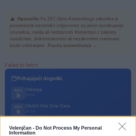
Opozorilo:
Po 297. členu Kazenskega zakonika je
posameznik kazensko odgovoren za javno spodbujanje
sovraštva, nasilja ali nestrpnosti. Komentarji z žaljivimi,
rasističnimi, diskriminatornimi ali nezakonitimi vsebinami
bodo odstranjeni.
Pravila komentiranja →
Failed to fetch
Prihajajoči dogodki
Odiseja
AVG
9
19:00
Obišči Vilo Čira-Čara
AVG
9
10:00
Tačke na patrulji: Dino-film
AVG
9
Velenjčan -
Do Not Process My Personal
16:00
Information