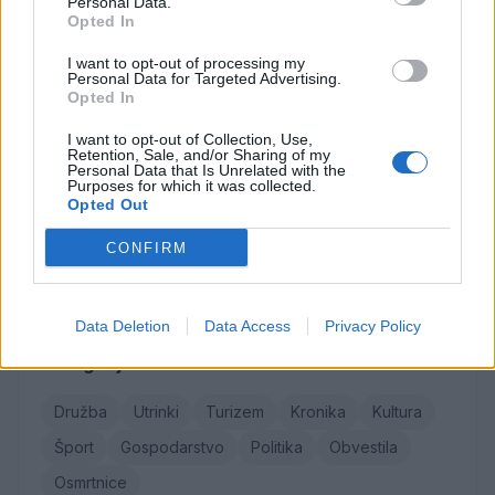
Personal Data.
Opted In
Osmrtnice
I want to opt-out of processing my
Personal Data for Targeted Advertising.
Danica Sladič
Opted In
Cvetko Jeseničnik
I want to opt-out of Collection, Use,
Branko Golob
Retention, Sale, and/or Sharing of my
Personal Data that Is Unrelated with the
Roman Skale
Purposes for which it was collected.
Opted Out
Ivana Mernik
CONFIRM
Vse osmrtnice →
Data Deletion
Data Access
Privacy Policy
Kategorije
Družba
Utrinki
Turizem
Kronika
Kultura
Šport
Gospodarstvo
Politika
Obvestila
Osmrtnice