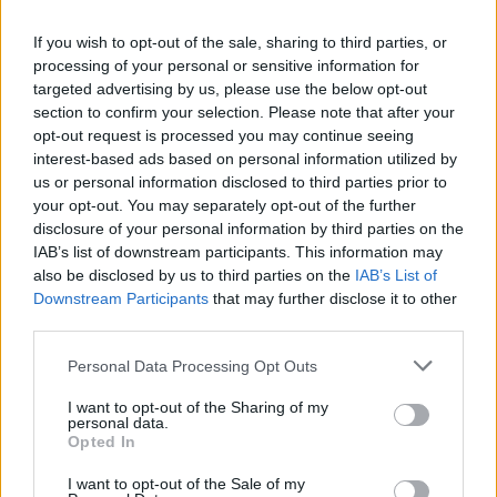
Minute za šah z Nejcem
AVG
10
09:00
If you wish to opt-out of the sale, sharing to third parties, or
processing of your personal or sensitive information for
targeted advertising by us, please use the below opt-out
Vsi dogodki →
section to confirm your selection. Please note that after your
opt-out request is processed you may continue seeing
interest-based ads based on personal information utilized by
us or personal information disclosed to third parties prior to
Najbolj brano
your opt-out. You may separately opt-out of the further
Pretep v gostinskem lokalu v Velenju: 46-letnik
disclosure of your personal information by third parties on the
1
moškega udaril s steklenico in ga zabodel
IAB’s list of downstream participants. This information may
also be disclosed by us to third parties on the
IAB’s List of
(VIDEO) "Mislil sem, da je konec": Lastnik
2
velenjske picerije o padcu s padalom na
Downstream Participants
that may further disclose it to other
Hrvaškem
third parties.
Dopustniška drama: Policija pričakala letalo s
3
Korošico po pristanku
Personal Data Processing Opt Outs
Na Šaleški cesti v Velenju občanka poškodovala
4
tri vozila
I want to opt-out of the Sharing of my
personal data.
Prijava pogrešanja razkrila tragedijo: V hiši našli
5
Opted In
mrtvega 76-letnika
I want to opt-out of the Sale of my