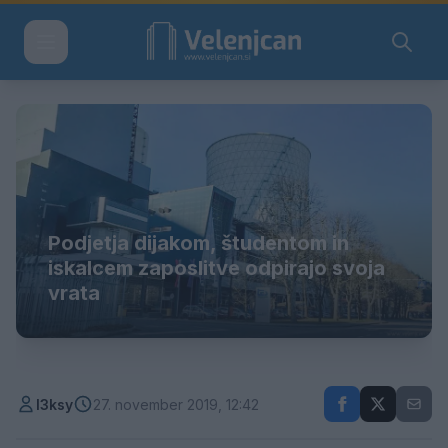
Podjetja dijakom, študentom in
iskalcem zaposlitve odpirajo svoja
vrata
l3ksy
27. november 2019, 12:42