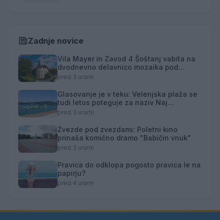
Zadnje novice
Vila Mayer in Zavod 4 Šoštanj vabita na
dvodnevno delavnico mozaika pod
mentorstvom Mojce Marije Černivšek
pred 3 urami
Glasovanje je v teku: Velenjska plaža se
tudi letos poteguje za naziv Naj
kopališče
pred 3 urami
Zvezde pod zvezdami: Poletni kino
prinaša komično dramo "Babičin vnuk"
pred 3 urami
Pravica do odklopa pogosto pravica le na
papirju?
pred 4 urami