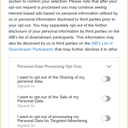
section to confirm your selection. Please note that after your
Failed to fetch
opt-out request is processed you may continue seeing
interest-based ads based on personal information utilized by
Prihajajoči dogodki
us or personal information disclosed to third parties prior to
your opt-out. You may separately opt-out of the further
Pesem kita grbavca
AVG
7
18:00
disclosure of your personal information by third parties on the
IAB’s list of downstream participants. This information may
Smrt Robina Hooda
AVG
also be disclosed by us to third parties on the
IAB’s List of
7
20:30
Downstream Participants
that may further disclose it to other
third parties.
Aktivne poletne počitnice z ustvarjalci Studia
AVG
Spin
7
Personal Data Processing Opt Outs
08:00
Večer pesmi Đorđa Balaševića
AVG
I want to opt-out of the Sharing of my
7
20:00
personal data.
Opted In
Vsi dogodki →
I want to opt-out of the Sale of my
Personal Data.
Opted In
I want to opt-out of processing my
Najbolj brano
Personal Data for Targeted Advertising.
Opted In