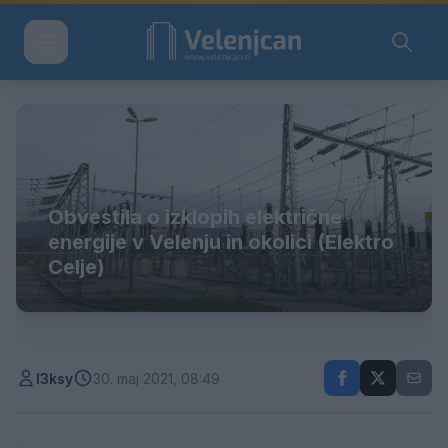
Obvestila o izklopih električne
energije v Velenju in okolici (Elektro
Celje)
l3ksy
30. maj 2021, 08:49