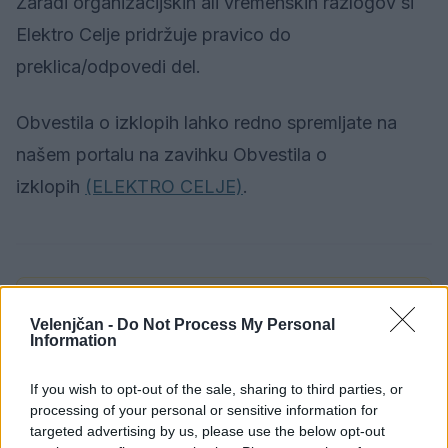
Zaradi organizacijskih ali vremenskih razlogov si
Elektro Celje pridržuje pravico do
preklica/odpovedi del.
Obvestila o izklopih lahko redno spremljate na
našem portalu na zavihku Obvestila o
izklopih
(ELEKTRO CELJE)
.
Opozorilo:
Po 297. členu Kazenskega zakonika je
Velenjčan -
Do Not Process My Personal
posameznik kazensko odgovoren za javno spodbujanje
Information
sovraštva, nasilja ali nestrpnosti. Komentarji z žaljivimi,
rasističnimi, diskriminatornimi ali nezakonitimi vsebinami
If you wish to opt-out of the sale, sharing to third parties, or
bodo odstranjeni.
Pravila komentiranja →
processing of your personal or sensitive information for
targeted advertising by us, please use the below opt-out