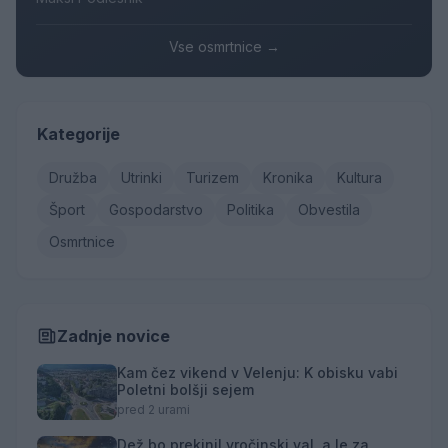
Vse osmrtnice →
Kategorije
Družba
Utrinki
Turizem
Kronika
Kultura
Šport
Gospodarstvo
Politika
Obvestila
Osmrtnice
Zadnje novice
Kam čez vikend v Velenju: K obisku vabi
Poletni bolšji sejem
pred 2 urami
Dež bo prekinil vročinski val, a le za