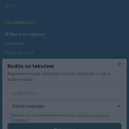
Šport
INFORMACIJE
🎁 Beri brez oglasov
Zasebnost
Pogoji uporabe
Piškotki
×
Bodite na tekočem
Oglaševanje
Najpomembnejše Velenjčan novice naravnost v vaš e-
poštni predal.
Kontakt
Pravila nagradnih iger
Pravila volilne kampanje
Strinjam se s prejemanjem e-novic in z
obdelavo osebnih
podatkov
.
© 2026 Velenjčan. Vse pravice pridržane.