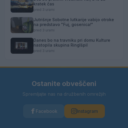
kratek čas
pred 3 urami
Jutrišnje Sobotne lutkarije vabijo otroke
na predstavo "Fuj, gosenica!"
pred 3 urami
Danes bo na travniku pri domu Kulture
nastopila skupina Ringlšpil
pred 3 urami
Ostanite obveščeni
Spremljajte nas na družbenih omrežjih
Facebook
Instagram