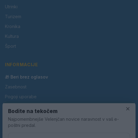
Utrinki
Turizem
Kronika
Kultura
Šport
INFORMACIJE
🎁 Beri brez oglasov
Zasebnost
Pogoji uporabe
Piškotki
×
Bodite na tekočem
Oglaševanje
Najpomembnejše Velenjčan novice naravnost v vaš e-
poštni predal.
Kontakt
Pravila nagradnih iger