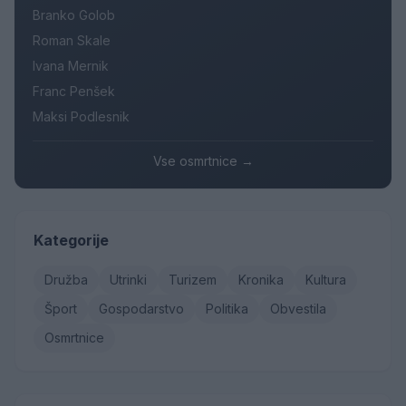
Branko Golob
Roman Skale
Ivana Mernik
Franc Penšek
Maksi Podlesnik
Vse osmrtnice →
Kategorije
Družba
Utrinki
Turizem
Kronika
Kultura
Šport
Gospodarstvo
Politika
Obvestila
Osmrtnice