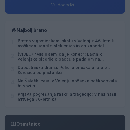
Vsi dogodki →
Najbolj brano
Pretep v gostinskem lokalu v Velenju: 46-letnik
1
moškega udaril s steklenico in ga zabodel
(VIDEO) "Mislil sem, da je konec": Lastnik
2
velenjske picerije o padcu s padalom na
Hrvaškem
Dopustniška drama: Policija pričakala letalo s
3
Korošico po pristanku
Na Šaleški cesti v Velenju občanka poškodovala
4
tri vozila
Prijava pogrešanja razkrila tragedijo: V hiši našli
5
mrtvega 76-letnika
Osmrtnice