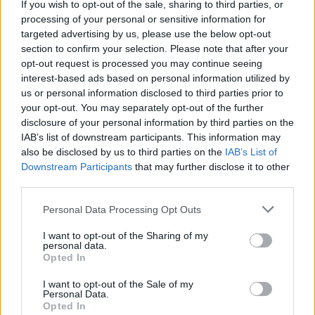
If you wish to opt-out of the sale, sharing to third parties, or
\t
processing of your personal or sensitive information for
targeted advertising by us, please use the below opt-out
v sredo, 10. junija 2020 predvidoma med
section to confirm your selection. Please note that after your
11:00 in 14:00 uro
opt-out request is processed you may continue seeing
interest-based ads based on personal information utilized by
Zaradi organizacijskih ali vremenskih razlogov si
us or personal information disclosed to third parties prior to
your opt-out. You may separately opt-out of the further
Elektro Celje pridržuje pravico do
disclosure of your personal information by third parties on the
preklica/odpovedi del.
IAB’s list of downstream participants. This information may
also be disclosed by us to third parties on the
IAB’s List of
Downstream Participants
that may further disclose it to other
Obvestila o izklopih lahko redno spremljate na
third parties.
našem portalu na zavihku Obvestila o
Personal Data Processing Opt Outs
izklopih
(ELEKTRO CELJE)
.
I want to opt-out of the Sharing of my
personal data.
Opted In
I want to opt-out of the Sale of my
Personal Data.
Opozorilo:
Opted In
Po 297. členu Kazenskega zakonika je