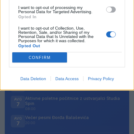
posameznik kazensko odgovoren za javno spodbujanje
I want to opt-out of processing my
sovraštva, nasilja ali nestrpnosti. Komentarji z žaljivimi,
Personal Data for Targeted Advertising.
rasističnimi, diskriminatornimi ali nezakonitimi vsebinami
Opted In
bodo odstranjeni.
Pravila komentiranja →
I want to opt-out of Collection, Use,
Retention, Sale, and/or Sharing of my
Personal Data that Is Unrelated with the
Purposes for which it was collected.
Failed to fetch
Opted Out
Prihajajoči dogodki
CONFIRM
Pesem kita grbavca
AVG
7
18:00
Data Deletion
Data Access
Privacy Policy
Smrt Robina Hooda
AVG
7
20:30
Aktivne poletne počitnice z ustvarjalci Studia
AVG
Spin
7
08:00
Večer pesmi Đorđa Balaševića
AVG
7
20:00