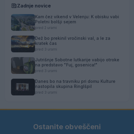
Zadnje novice
Kam čez vikend v Velenju: K obisku vabi
Poletni bolšji sejem
pred 2 urami
Dež bo prekinil vročinski val, a le za
kratek čas
pred 3 urami
Jutrišnje Sobotne lutkarije vabijo otroke
na predstavo "Fuj, gosenica!"
pred 3 urami
Danes bo na travniku pri domu Kulture
nastopila skupina Ringlšpil
pred 3 urami
Ostanite obveščeni