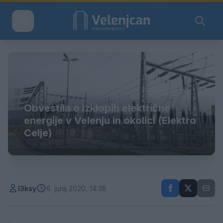
Obvestila o izklopih električne
energije v Velenju in okolici (Elektro
Celje)
l3ksy
6. junij 2020, 14:38