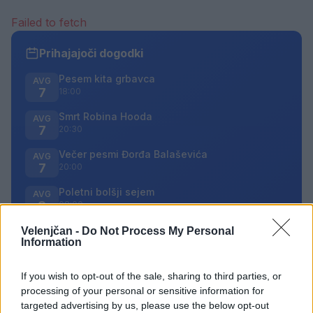
Failed to fetch
Prihajajoči dogodki
Pesem kita grbavca
AVG
7
18:00
Smrt Robina Hooda
AVG
7
20:30
Večer pesmi Đorđa Balaševića
AVG
7
20:00
Poletni bolšji sejem
AVG
8
08:00
Velenjčan -
Do Not Process My Personal
Information
Vsi dogodki →
If you wish to opt-out of the sale, sharing to third parties, or
processing of your personal or sensitive information for
Najbolj brano
targeted advertising by us, please use the below opt-out