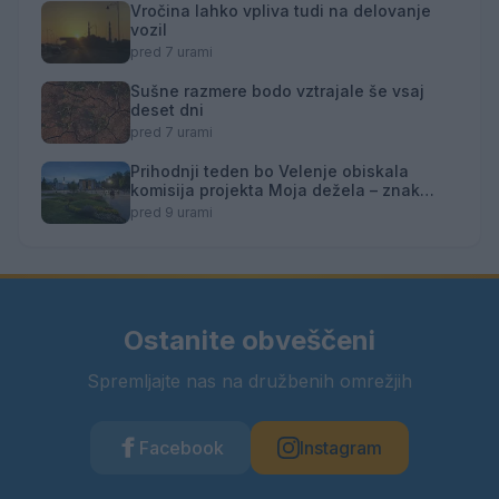
Vročina lahko vpliva tudi na delovanje
vozil
pred 7 urami
Sušne razmere bodo vztrajale še vsaj
deset dni
pred 7 urami
Prihodnji teden bo Velenje obiskala
komisija projekta Moja dežela – znak
gostoljubnosti
pred 9 urami
Ostanite obveščeni
Spremljajte nas na družbenih omrežjih
Facebook
Instagram