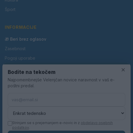
Šport
INFORMACIJE
🎁 Beri brez oglasov
Zasebnost
Pogoji uporabe
×
Piškotki
Bodite na tekočem
Oglaševanje
Najpomembnejše Velenjčan novice naravnost v vaš e-
poštni predal.
Kontakt
Pravila nagradnih iger
Pravila volilne kampanje
Strinjam se s prejemanjem e-novic in z
obdelavo osebnih
podatkov
.