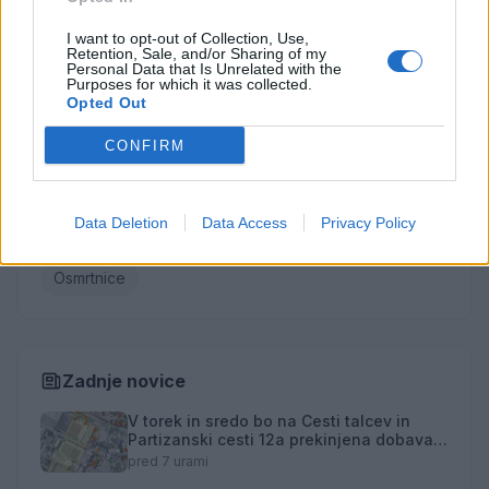
Elica Vačun
I want to opt-out of Collection, Use,
Retention, Sale, and/or Sharing of my
Vse osmrtnice →
Personal Data that Is Unrelated with the
Purposes for which it was collected.
Opted Out
CONFIRM
Kategorije
Družba
Utrinki
Turizem
Kronika
Kultura
Data Deletion
Data Access
Privacy Policy
Šport
Gospodarstvo
Politika
Obvestila
Osmrtnice
Zadnje novice
V torek in sredo bo na Cesti talcev in
Partizanski cesti 12a prekinjena dobava
toplotne energije
pred 7 urami