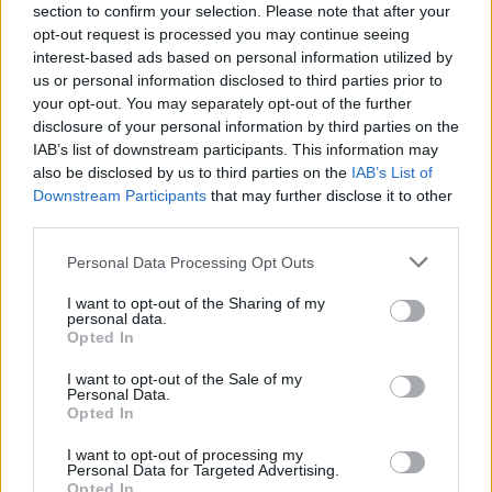
section to confirm your selection. Please note that after your
Pretep v gostinskem lokalu v Velenju: 46-letnik
1
opt-out request is processed you may continue seeing
moškega udaril s steklenico in ga zabodel
interest-based ads based on personal information utilized by
(VIDEO) "Mislil sem, da je konec": Lastnik
2
us or personal information disclosed to third parties prior to
velenjske picerije o padcu s padalom na
your opt-out. You may separately opt-out of the further
Hrvaškem
Dopustniška drama: Policija pričakala letalo s
disclosure of your personal information by third parties on the
3
Korošico po pristanku
IAB’s list of downstream participants. This information may
also be disclosed by us to third parties on the
IAB’s List of
Na Šaleški cesti v Velenju občanka poškodovala
4
tri vozila
Downstream Participants
that may further disclose it to other
third parties.
Prijava pogrešanja razkrila tragedijo: V hiši našli
5
mrtvega 76-letnika
Personal Data Processing Opt Outs
I want to opt-out of the Sharing of my
personal data.
Opted In
Osmrtnice
I want to opt-out of the Sale of my
Ivana Mernik
Personal Data.
Franc Penšek
Opted In
Maksi Podlesnik
I want to opt-out of processing my
Personal Data for Targeted Advertising.
Stanislava Arlič
Opted In