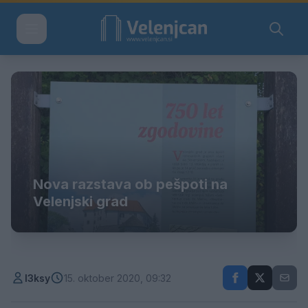
Nova razstava ob pešpoti na
Velenjski grad
l3ksy
15. oktober 2020, 09:32