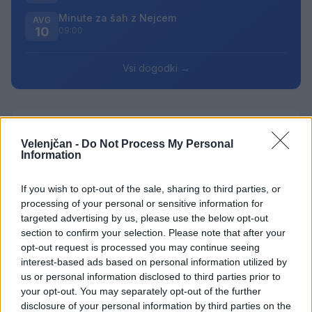
Minute za šah z Nejcem
AVG
10
09:00
Vsi dogodki →
Najbolj brano
Velenjčan -
Do Not Process My Personal
Pretep v gostinskem lokalu v Velenju: 46-letnik
Information
1
moškega udaril s steklenico in ga zabodel
(VIDEO) "Mislil sem, da je konec": Lastnik
2
If you wish to opt-out of the sale, sharing to third parties, or
velenjske picerije o padcu s padalom na
processing of your personal or sensitive information for
Hrvaškem
targeted advertising by us, please use the below opt-out
Dopustniška drama: Policija pričakala letalo s
3
Korošico po pristanku
section to confirm your selection. Please note that after your
opt-out request is processed you may continue seeing
Na Šaleški cesti v Velenju občanka poškodovala
4
interest-based ads based on personal information utilized by
tri vozila
us or personal information disclosed to third parties prior to
Prijava pogrešanja razkrila tragedijo: V hiši našli
5
your opt-out. You may separately opt-out of the further
mrtvega 76-letnika
disclosure of your personal information by third parties on the