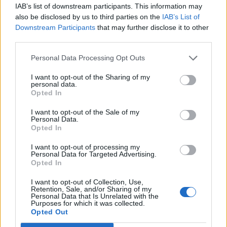
IAB’s list of downstream participants. This information may
also be disclosed by us to third parties on the
IAB’s List of
Downstream Participants
that may further disclose it to other
Osmrtnice
third parties.
Danica Sladič
Personal Data Processing Opt Outs
Cvetko Jeseničnik
I want to opt-out of the Sharing of my
Branko Golob
personal data.
Roman Skale
Opted In
Ivana Mernik
I want to opt-out of the Sale of my
Personal Data.
Opted In
Vse osmrtnice →
I want to opt-out of processing my
Personal Data for Targeted Advertising.
Opted In
Kategorije
I want to opt-out of Collection, Use,
Retention, Sale, and/or Sharing of my
Personal Data that Is Unrelated with the
Družba
Utrinki
Turizem
Kronika
Kultura
Purposes for which it was collected.
Opted Out
Šport
Gospodarstvo
Politika
Obvestila