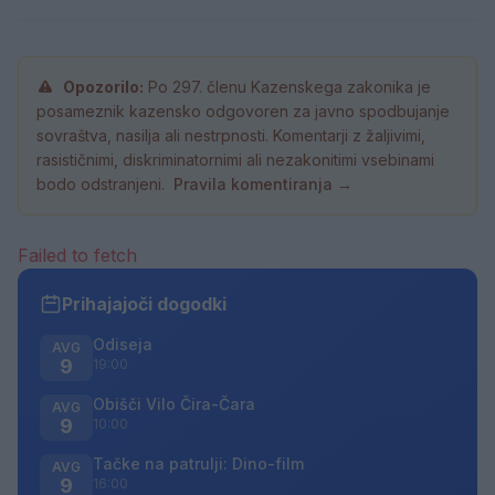
Opozorilo:
Po 297. členu Kazenskega zakonika je
posameznik kazensko odgovoren za javno spodbujanje
sovraštva, nasilja ali nestrpnosti. Komentarji z žaljivimi,
rasističnimi, diskriminatornimi ali nezakonitimi vsebinami
bodo odstranjeni.
Pravila komentiranja →
Failed to fetch
Prihajajoči dogodki
Odiseja
AVG
9
19:00
Obišči Vilo Čira-Čara
AVG
9
10:00
Tačke na patrulji: Dino-film
AVG
9
16:00