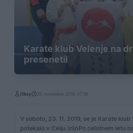
Karate klub Velenje na d
presenetil
l3ksy
26. november 2019, 07:36
V soboto, 23. 11. 2019, se je Karate klub
potekalo v Celju.\n\nPo celotnem letu na