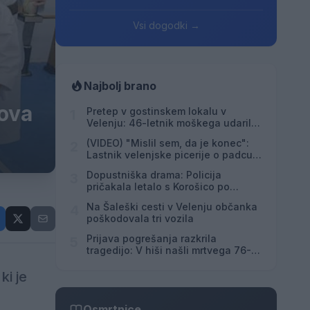
Vsi dogodki →
Najbolj brano
nova
Pretep v gostinskem lokalu v
1
Velenju: 46-letnik moškega udaril s
steklenico in ga zabodel
(VIDEO) "Mislil sem, da je konec":
2
Lastnik velenjske picerije o padcu s
padalom na Hrvaškem
Dopustniška drama: Policija
3
pričakala letalo s Korošico po
pristanku
Na Šaleški cesti v Velenju občanka
4
poškodovala tri vozila
Prijava pogrešanja razkrila
5
tragedijo: V hiši našli mrtvega 76-
letnika
ki je
Osmrtnice