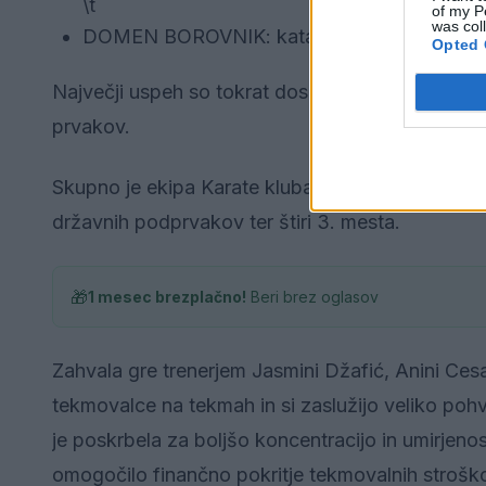
\t
of my P
was col
DOMEN BOROVNIK: kata ml. člani - 3. mest
Opted 
Največji uspeh so tokrat dosegli
Nik Borovnik, 
prvakov.
Skupno je ekipa Karate kluba Velenje osvojila tri
državnih podprvakov ter štiri 3. mesta.
🎁
1 mesec brezplačno!
Beri brez oglasov
Zahvala gre trenerjem Jasmini Džafić, Anini Cesa
tekmovalce na tekmah in si zaslužijo veliko poh
je poskrbela za boljšo koncentracijo in umirjeno
omogočilo finančno pokritje tekmovalnih strošk