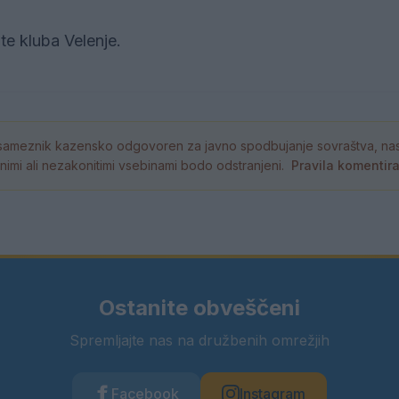
te kluba Velenje.
ameznik kazensko odgovoren za javno spodbujanje sovraštva, nasil
tornimi ali nezakonitimi vsebinami bodo odstranjeni.
Pravila komentir
Ostanite obveščeni
Spremljajte nas na družbenih omrežjih
Facebook
Instagram