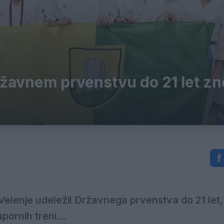
ržavnem prvenstvu do 21 let z
 Velenje udeležil Državnega prvenstva do 21 let, 
pornih treni...