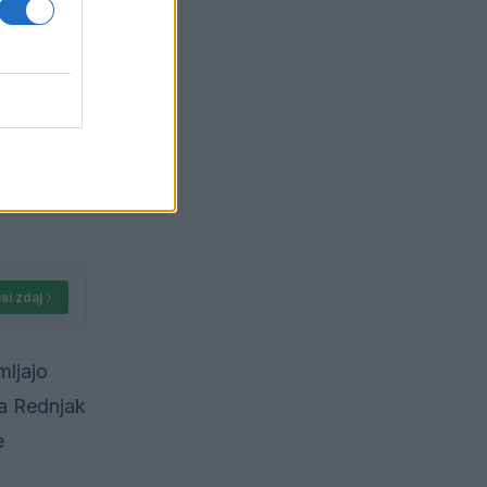
e državnih
 in nazive
si zdaj
mljajo
ja Rednjak
e