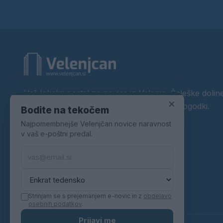
Vaš lokalni portal za novice iz Velenja, Šaleške doline
×
okolice. Aktualne novice, šport, kultura, dogodki.
Bodite na tekočem
Najpomembnejše Velenjčan novice naravnost
Povezujemo Velenje.
v vaš e-poštni predal.
Strinjam se s prejemanjem e-novic in z
obdelavo
osebnih podatkov
.
Prijavi me