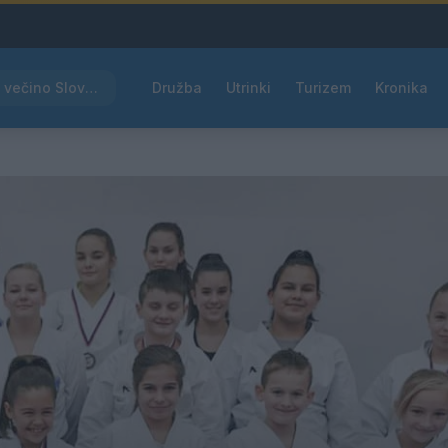
Rdeče opozorilo za večino Slovenije, temperature bodo segale do 39 °C
Družba
Utrinki
Turizem
Kronika