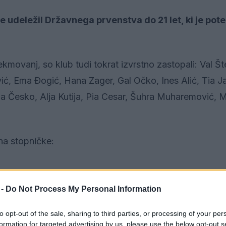
je udeležil Državnega prvenstva do 21 let, ki je pot
kmovanj, so klub tudi tokrat izvrstno zastopali: Val Št
ić, Ema Đogić, Hana Zager, Gal Očko, Ines Alić, Tia 
a Česko, Alja Kutija, Pia Cesar, Šuhra Muharemović, 
i na stopničke:
v državne podprvakinje
 -
Do Not Process My Personal Information
to opt-out of the sale, sharing to third parties, or processing of your per
in naziv državnega podprvaka
formation for targeted advertising by us, please use the below opt-out s