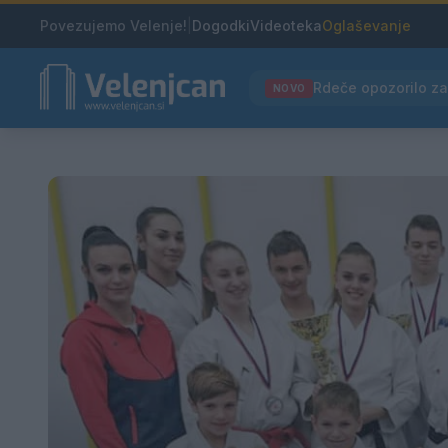
Povezujemo Velenje!
|
Dogodki
Videoteka
Oglaševanje
NOVO