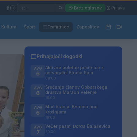
|
🎁 Brez oglasov
|
Prijava
Kultura
Šport
Osmrtnice
Zaposlitev
Prihajajoči dogodki
Aktivne poletne počitnice z
AVG
ustvarjalci Studia Spin
6
08:00
Srečanje članov Gobarskega
AVG
društva Marauh Velenje
6
18:00
Moč branja: Beremo pod
AVG
krošnjami
6
19:00
Večer pesmi Đorđa Balaševića
AVG
7
20:00