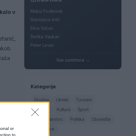
Maksi Podlesnik
ekalo v
Stanislava Arlič
Elica Vačun
Štefka Vaukan
efanič,
Peter Lever
Jakob
Maša
Vse osmrtnice →
Kategorije
Družba
Utrinki
Turizem
Kronika
Kultura
Šport
Gospodarstvo
Politika
Obvestila
sonal or
Osmrtnice
ection to