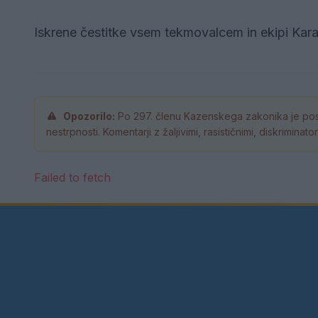
Iskrene čestitke vsem tekmovalcem in ekipi Kara
Opozorilo:
Po 297. členu Kazenskega zakonika je pos
nestrpnosti. Komentarji z žaljivimi, rasističnimi, diskrimina
Failed to fetch