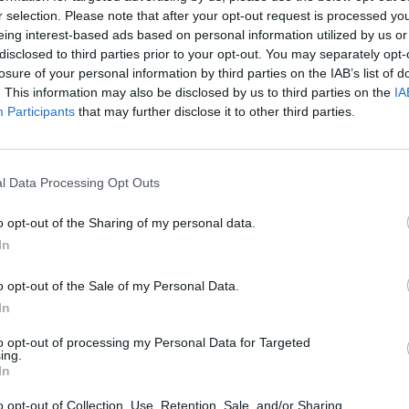
r selection. Please note that after your opt-out request is processed y
eing interest-based ads based on personal information utilized by us or
in naziv državne prvakinje
disclosed to third parties prior to your opt-out. You may separately opt-
losure of your personal information by third parties on the IAB’s list of
. This information may also be disclosed by us to third parties on the
IA
 kumite ml. kadeti +55 kg -
1. mesto in naziv državn
Participants
that may further disclose it to other third parties.
l Data Processing Opt Outs
o opt-out of the Sharing of my personal data.
In
o opt-out of the Sale of my Personal Data.
In
aziv državne prvakinje
to opt-out of processing my Personal Data for Targeted
ing.
In
 mesto in naziv državne podprvakinje
o opt-out of Collection, Use, Retention, Sale, and/or Sharing