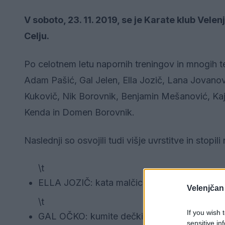
V soboto, 23. 11. 2019, se je Karate klub Velen
Celju.
Po celotnem letu napornih treningov in mnogih te
Adam Pašić, Gal Jelen, Ella Jozič, Lana Jovanov
Kukovič, Nik Borovnik, Benjamin Mešanović, Kaj
Kenda in Domen Borovnik.
Naslednji so osvojili tudi višje uvrstitve in stopil
\t
ELLA JOZIČ: kata malčice - 2. mesto in nazi
Velenjčan
\t
If you wish 
GAL OČKO: kumite dečki +45 kg - 2. mesto 
sensitive in