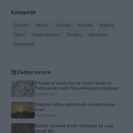
Kategorije
Družba
Utrinki
Turizem
Kronika
Kultura
Šport
Gospodarstvo
Politika
Obvestila
Osmrtnice
Zadnje novice
V torek in sredo bo na Cesti talcev in
Partizanski cesti 12a prekinjena dobava
toplotne energije
pred 8 urami
Vročina lahko vpliva tudi na delovanje
vozil
pred 8 urami
Sušne razmere bodo vztrajale še vsaj
deset dni