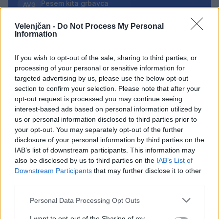
Pesem kita grbavca
AVG
7
18:00
Velenjčan -
Do Not Process My Personal
Smrt Robina Hooda
AVG
Information
7
20:30
Večer pesmi Đorđa Balaševića
If you wish to opt-out of the sale, sharing to third parties, or
AVG
7
20:00
processing of your personal or sensitive information for
targeted advertising by us, please use the below opt-out
Fuj, gosenica!
AVG
section to confirm your selection. Please note that after your
8
10:00
opt-out request is processed you may continue seeing
interest-based ads based on personal information utilized by
Vsi dogodki →
us or personal information disclosed to third parties prior to
your opt-out. You may separately opt-out of the further
disclosure of your personal information by third parties on the
IAB’s list of downstream participants. This information may
Najbolj brano
also be disclosed by us to third parties on the
IAB’s List of
Downstream Participants
that may further disclose it to other
Pretep v gostinskem lokalu v Velenju: 46-letnik
1
third parties.
moškega udaril s steklenico in ga zabodel
Personal Data Processing Opt Outs
(VIDEO) "Mislil sem, da je konec": Lastnik
2
velenjske picerije o padcu s padalom na
Hrvaškem
I want to opt-out of the Sharing of my