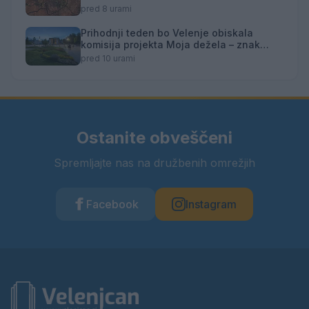
pred 8 urami
Prihodnji teden bo Velenje obiskala
komisija projekta Moja dežela – znak
gostoljubnosti
pred 10 urami
Ostanite obveščeni
Spremljajte nas na družbenih omrežjih
Facebook
Instagram