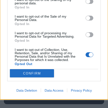
Dopustniška drama: Policija pričakala letalo s
3
personal data.
Korošico po pristanku
Opted In
Na Šaleški cesti v Velenju občanka poškodovala
4
I want to opt-out of the Sale of my
tri vozila
Personal Data.
Opted In
Prijava pogrešanja razkrila tragedijo: V hiši našli
5
mrtvega 76-letnika
I want to opt-out of processing my
Personal Data for Targeted Advertising.
Opted In
Osmrtnice
I want to opt-out of Collection, Use,
Retention, Sale, and/or Sharing of my
Personal Data that Is Unrelated with the
Ivana Mernik
Purposes for which it was collected.
Opted Out
Franc Penšek
Maksi Podlesnik
CONFIRM
Stanislava Arlič
Elica Vačun
Data Deletion
Data Access
Privacy Policy
Vse osmrtnice →