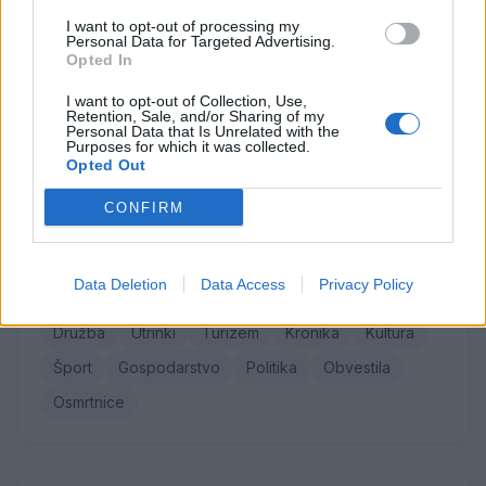
Maksi Podlesnik
I want to opt-out of processing my
Personal Data for Targeted Advertising.
Stanislava Arlič
Opted In
Elica Vačun
I want to opt-out of Collection, Use,
Štefka Vaukan
Retention, Sale, and/or Sharing of my
Personal Data that Is Unrelated with the
Peter Lever
Purposes for which it was collected.
Opted Out
Vse osmrtnice →
CONFIRM
Kategorije
Data Deletion
Data Access
Privacy Policy
Družba
Utrinki
Turizem
Kronika
Kultura
Šport
Gospodarstvo
Politika
Obvestila
Osmrtnice