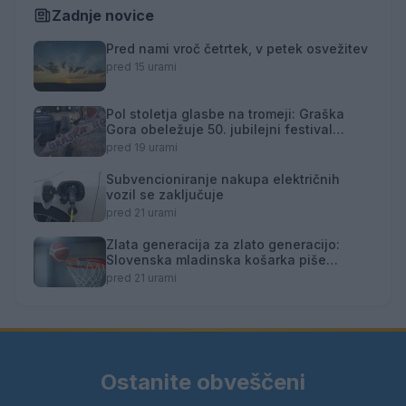
Zadnje novice
Pred nami vroč četrtek, v petek osvežitev
pred 15 urami
Pol stoletja glasbe na tromeji: Graška
Gora obeležuje 50. jubilejni festival
narodno-zabavne glasbe
pred 19 urami
Subvencioniranje nakupa električnih
vozil se zaključuje
pred 21 urami
Zlata generacija za zlato generacijo:
Slovenska mladinska košarka piše
zgodovino
pred 21 urami
Ostanite obveščeni