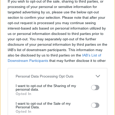
If you wish to opt-out of the sale, sharing to third parties, or
Vsi dogodki →
processing of your personal or sensitive information for
targeted advertising by us, please use the below opt-out
section to confirm your selection. Please note that after your
opt-out request is processed you may continue seeing
Najbolj brano
interest-based ads based on personal information utilized by
us or personal information disclosed to third parties prior to
Pretep v gostinskem lokalu v Velenju: 46-letnik
1
your opt-out. You may separately opt-out of the further
moškega udaril s steklenico in ga zabodel
disclosure of your personal information by third parties on the
(VIDEO) "Mislil sem, da je konec": Lastnik
2
IAB’s list of downstream participants. This information may
velenjske picerije o padcu s padalom na
also be disclosed by us to third parties on the
IAB’s List of
Hrvaškem
Dopustniška drama: Policija pričakala letalo s
3
Downstream Participants
that may further disclose it to other
Korošico po pristanku
third parties.
Na Šaleški cesti v Velenju občanka poškodovala
4
tri vozila
Personal Data Processing Opt Outs
Prijava pogrešanja razkrila tragedijo: V hiši našli
5
I want to opt-out of the Sharing of my
mrtvega 76-letnika
personal data.
Opted In
I want to opt-out of the Sale of my
Personal Data.
Osmrtnice
Opted In