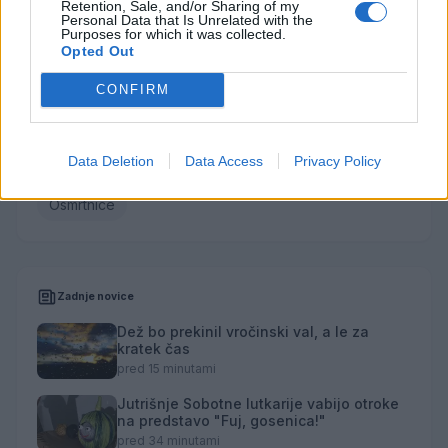
Retention, Sale, and/or Sharing of my
Vse osmrtnice →
Personal Data that Is Unrelated with the
Purposes for which it was collected.
Opted Out
CONFIRM
Kategorije
Družba
Utrinki
Turizem
Kronika
Kultura
Data Deletion
Data Access
Privacy Policy
Šport
Gospodarstvo
Politika
Obvestila
Osmrtnice
Zadnje novice
Dež bo prekinil vročinski val, a le za
kratek čas
pred 15 minutami
Jutrišnje Sobotne lutkarije vabijo otroke
na predstavo "Fuj, gosenica!"
pred 34 minutami