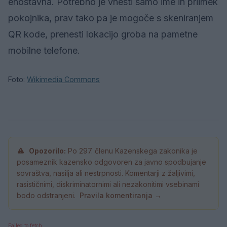
enostavna. Potrebno je vnesti samo ime in priimek
pokojnika, prav tako pa je mogoče s skeniranjem
QR kode, prenesti lokacijo groba na pametne
mobilne telefone.
Foto:
Wikimedia Commons
Opozorilo:
Po 297. členu Kazenskega zakonika je
posameznik kazensko odgovoren za javno spodbujanje
sovraštva, nasilja ali nestrpnosti. Komentarji z žaljivimi,
rasističnimi, diskriminatornimi ali nezakonitimi vsebinami
bodo odstranjeni.
Pravila komentiranja →
Failed to fetch