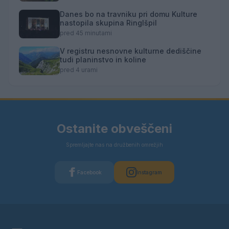
Danes bo na travniku pri domu Kulture
nastopila skupina Ringlšpil
pred 45 minutami
V registru nesnovne kulturne dediščine
tudi planinstvo in koline
pred 4 urami
Ostanite obveščeni
Spremljajte nas na družbenih omrežjih
Facebook
Instagram