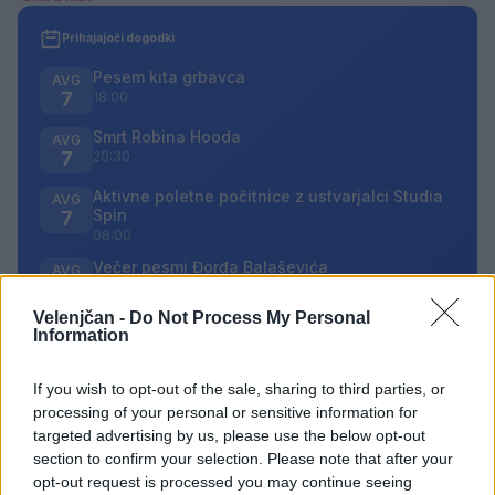
Prihajajoči dogodki
Pesem kita grbavca
AVG
7
18:00
Smrt Robina Hooda
AVG
7
20:30
Aktivne poletne počitnice z ustvarjalci Studia
AVG
Spin
7
08:00
Večer pesmi Đorđa Balaševića
AVG
7
20:00
Velenjčan -
Do Not Process My Personal
Information
Vsi dogodki →
If you wish to opt-out of the sale, sharing to third parties, or
processing of your personal or sensitive information for
targeted advertising by us, please use the below opt-out
Najbolj brano
section to confirm your selection. Please note that after your
Pretep v gostinskem lokalu v Velenju: 46-letnik
1
opt-out request is processed you may continue seeing