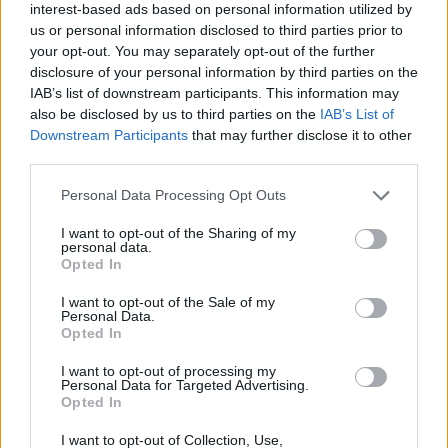
moškega udaril s steklenico in ga zabodel
interest-based ads based on personal information utilized by
us or personal information disclosed to third parties prior to
(VIDEO) "Mislil sem, da je konec": Lastnik
2
velenjske picerije o padcu s padalom na
your opt-out. You may separately opt-out of the further
Hrvaškem
disclosure of your personal information by third parties on the
Dopustniška drama: Policija pričakala letalo s
3
IAB’s list of downstream participants. This information may
Korošico po pristanku
also be disclosed by us to third parties on the
IAB’s List of
Na Šaleški cesti v Velenju občanka poškodovala
4
Downstream Participants
that may further disclose it to other
tri vozila
third parties.
Prijava pogrešanja razkrila tragedijo: V hiši našli
5
mrtvega 76-letnika
Personal Data Processing Opt Outs
I want to opt-out of the Sharing of my
personal data.
Opted In
Osmrtnice
I want to opt-out of the Sale of my
Branko Golob
Personal Data.
Opted In
Roman Skale
Ivana Mernik
I want to opt-out of processing my
Personal Data for Targeted Advertising.
Franc Penšek
Opted In
Maksi Podlesnik
I want to opt-out of Collection, Use,