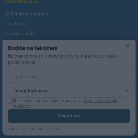
INFORMACIJE
🎁 Beri brez oglasov
Zasebnost
Pogoji uporabe
Piškotki
×
Bodite na tekočem
Oglaševanje
Najpomembnejše Velenjčan novice naravnost v vaš e-
poštni predal.
Kontakt
Pravila nagradnih iger
Pravila volilne kampanje
Strinjam se s prejemanjem e-novic in z
obdelavo osebnih
podatkov
.
© 2026 Velenjčan. Vse pravice pridržane.
Prijavi me
KN MEDIA d.o.o.
Odjava z enim klikom kadarkoli.