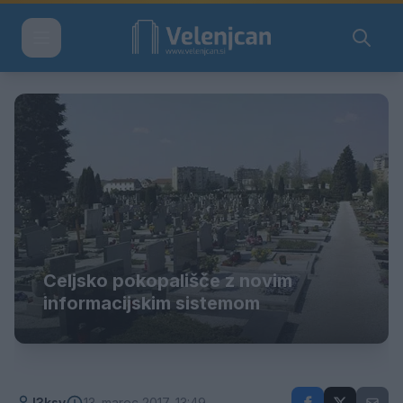
Celjsko pokopališče z novim
informacijskim sistemom
l3ksy
13. marec 2017, 13:49