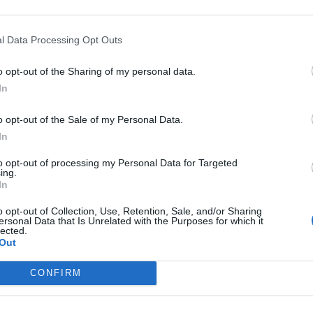
a drugo mesto na 100 m prsno in tretje mesto na 200 
a 4 x 50 m mešano
(Aida Jusić, Tamara Logar, Matij
l Data Processing Opt Outs
mladinke (Aida Jusić, Tamara Logar, Nika Geršak, Lar
o opt-out of the Sharing of my personal data.
 Jernej Rakun Kokalj.
In
o opt-out of the Sale of my Personal Data.
Sara Navodnik in Ema Jovan.
In
kazali po uvrstitvah in doseženih rezultatih. Odplavali 
to opt-out of processing my Personal Data for Targeted
ing.
In
o opt-out of Collection, Use, Retention, Sale, and/or Sharing
ersonal Data that Is Unrelated with the Purposes for which it
lected.
Preizku
Out
CONFIRM
isu Doblšku, Juretu Primožiču in Marku Krstiću za do