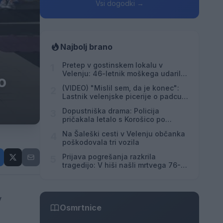
Vsi dogodki →
Najbolj brano
Pretep v gostinskem lokalu v
1
Velenju: 46-letnik moškega udaril s
o
steklenico in ga zabodel
(VIDEO) "Mislil sem, da je konec":
2
Lastnik velenjske picerije o padcu s
padalom na Hrvaškem
Dopustniška drama: Policija
3
pričakala letalo s Korošico po
pristanku
Na Šaleški cesti v Velenju občanka
4
poškodovala tri vozila
Prijava pogrešanja razkrila
5
tragedijo: V hiši našli mrtvega 76-
letnika
v
Osmrtnice