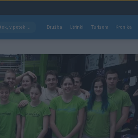
Pred nami vroč četrtek, v petek osvežitev
Družba
Utrinki
Turizem
Kronika