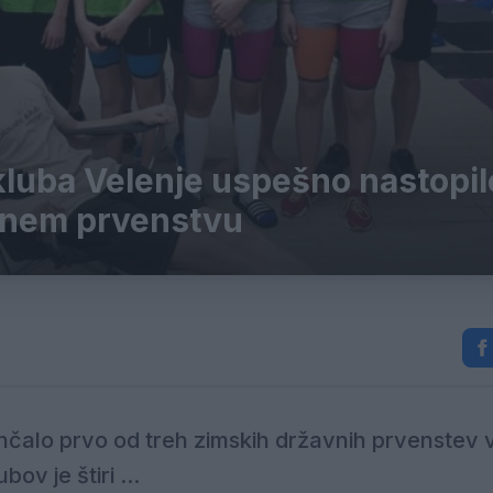
kluba Velenje uspešno nastopil
vnem prvenstvu
 končalo prvo od treh zimskih državnih prvenstev 
ov je štiri ...