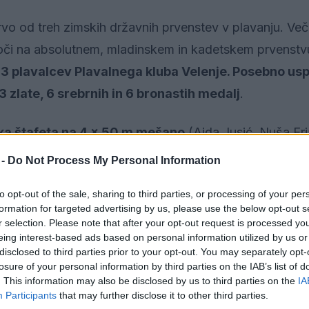
 prvo od treh zimskih državnih prvenstev v plavanju. Ve
e moči na absolutnem, mladinskem in kadetskem prvenstv
3 plavalcev Plavalnega kluba Velenje. Posebno usp
3 zlate, 6 srebrnih in 6 bronastih medalj
.
a štafeta na 4 x 50 m mešano
(Aida Jusić, Nuša Er
ojili
Aida Jusić
(50 m hrbtno),
ženska štafeta 4 x 5
 -
Do Not Process My Personal Information
k, Tamara Govejšek),
moška štafeta 4 x 100 m prost
to opt-out of the sale, sharing to third parties, or processing of your per
orec), in
Kristjan Meža
(100 m mešano).
Aida je z
do
formation for targeted advertising by us, please use the below opt-out s
adinski državni rekord.
Dosedanji najboljši rezultat L
r selection. Please note that after your opt-out request is processed y
eing interest-based ads based on personal information utilized by us or
nde. Tretja mesta staosvojili
Nuša Erjavec
(50 m in 10
disclosed to third parties prior to your opt-out. You may separately opt-
 se uvrstili še Tamara Logar (100 m in 200 prsno), Mih
losure of your personal information by third parties on the IAB’s list of
. This information may also be disclosed by us to third parties on the
IA
rbtno) in moška štafeta 4 x 50 m mešano.
Participants
that may further disclose it to other third parties.