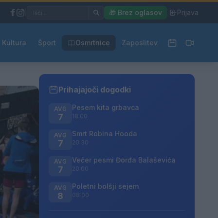
|
🎁 Brez oglasov
|
Prijava
Kultura
Šport
Osmrtnice
Zaposlitev
Prihajajoči dogodki
Pesem kita grbavca
AVG
7
18:00
Smrt Robina Hooda
AVG
7
20:30
Večer pesmi Đorđa Balaševića
AVG
7
20:00
Poletni bolšji sejem
AVG
8
08:00