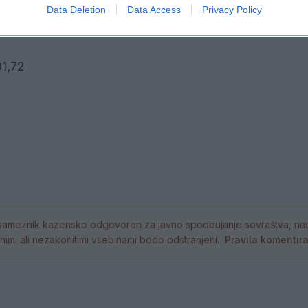
Data Deletion
Data Access
Privacy Policy
01,72
ameznik kazensko odgovoren za javno spodbujanje sovraštva, nasil
tornimi ali nezakonitimi vsebinami bodo odstranjeni.
Pravila komentir