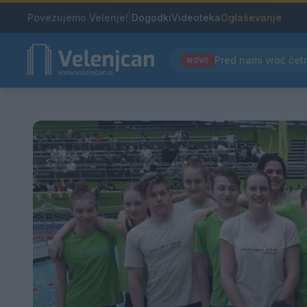
Povezujemo Velenje!
|
Dogodki
Videoteka
Oglaševanje
NOVO