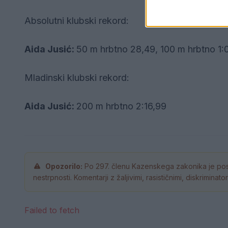
Absolutni klubski rekord:
Aida Jusić:
50 m hrbtno 28,49, 100 m hrbtno 1:
Mladinski klubski rekord:
Aida Jusić:
200 m hrbtno 2:16,99
Opozorilo:
Po 297. členu Kazenskega zakonika je pos
nestrpnosti. Komentarji z žaljivimi, rasističnimi, diskrimina
Failed to fetch