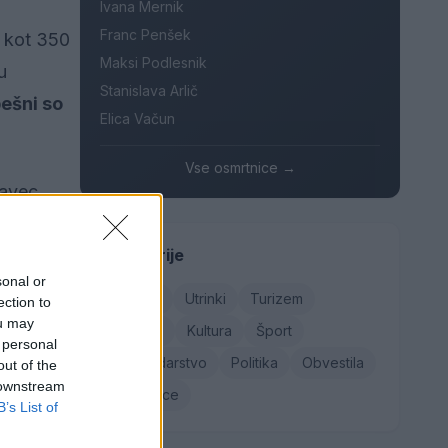
Ivana Mernik
Franc Penšek
č kot 350
Maksi Podlesnik
u
Stanislava Arlič
ešni so
Elica Vačun
Vse osmrtnice →
javec,
0 m
o
(Miha
Kategorije
sonal or
seženim
Družba
Utrinki
Turizem
ection to
ucije
ou may
Kronika
Kultura
Šport
 personal
0 m
Gospodarstvo
Politika
Obvestila
out of the
a Sušec
 downstream
Osmrtnice
B’s List of