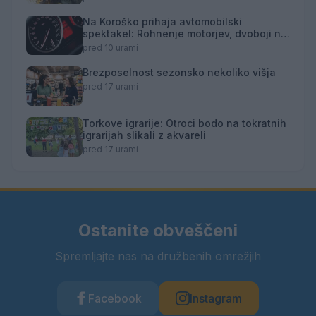
Na Koroško prihaja avtomobilski
spektakel: Rohnenje motorjev, dvoboji na
progah in atraktivni Car Meet
pred 10 urami
Brezposelnost sezonsko nekoliko višja
pred 17 urami
Torkove igrarije: Otroci bodo na tokratnih
igrarijah slikali z akvareli
pred 17 urami
Ostanite obveščeni
Spremljajte nas na družbenih omrežjih
Facebook
Instagram