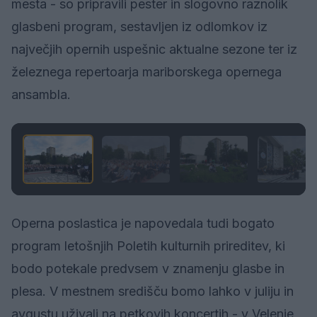
mesta - so pripravili pester in slogovno raznolik
glasbeni program, sestavljen iz odlomkov iz
največjih opernih uspešnic aktualne sezone ter iz
železnega repertoarja mariborskega opernega
ansambla.
1 / 6
Operna poslastica je napovedala tudi bogato
program letošnjih Poletih kulturnih prireditev, ki
bodo potekale predvsem v znamenju glasbe in
plesa. V mestnem središču bomo lahko v juliju in
avgustu uživali na petkovih koncertih - v Velenje