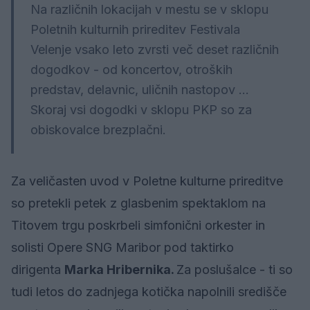
Na različnih lokacijah v mestu se v sklopu
Poletnih kulturnih prireditev Festivala
Velenje vsako leto zvrsti več deset različnih
dogodkov - od koncertov, otroških
predstav, delavnic, uličnih nastopov …
Skoraj vsi dogodki v sklopu PKP so za
obiskovalce brezplačni.
Za veličasten uvod v Poletne kulturne prireditve
so pretekli petek z glasbenim spektaklom na
Titovem trgu poskrbeli simfonični orkester in
solisti Opere SNG Maribor pod taktirko
dirigenta
Marka Hribernika.
Za poslušalce - ti so
tudi letos do zadnjega kotička napolnili središče