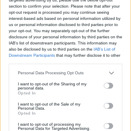
dogodki
pkp
KLJUČNE BESEDE
section to confirm your selection. Please note that after your
festival velenje
poletne kulturne prireditve
opt-out request is processed you may continue seeing
interest-based ads based on personal information utilized by
poletna operna noč
us or personal information disclosed to third parties prior to
your opt-out. You may separately opt-out of the further
disclosure of your personal information by third parties on the
IAB’s list of downstream participants. This information may
also be disclosed by us to third parties on the
IAB’s List of
Sorodno
Downstream Participants
that may further disclose it to other
Več iz kategorije Kultura
third parties.
Personal Data Processing Opt Outs
Pol stoletja glasbe na tromeji: Graška
Gora obeležuje 50. jubilejni festival
I want to opt-out of the Sharing of my
personal data.
narodno-zabavne glasbe
5. avgust 2026
Opted In
I want to opt-out of the Sale of my
Personal Data.
Poletje v Knjižnici Velenje: Od
Opted In
pravljičnih dogodivščin do glasbenih
zgodb in popotniških utrinkov
1. julij 2026
I want to opt-out of processing my
Personal Data for Targeted Advertising.