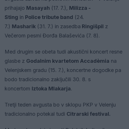
prihajajo
Masayah
(17. 7.),
Milizza -
Sting
in
Police tribute band
(24.
7.)
Masharik
(31. 7.) in zasedba
Ringišpil
z
Večerom pesmi Đorđa Balaševića (7. 8).
Med drugim se obeta tudi akustični koncert resne
glasbe z
Godalnim kvartetom Accadèmia
na
Velenjskem gradu (15. 7.), koncertne dogodke pa
bodo tradicionalno zaključili 30. 8. s
koncertom
Iztoka Mlakarja
.
Tretji teden avgusta bo v sklopu PKP v Velenju
tradicionalno potekal tudi
Citrarski festival.