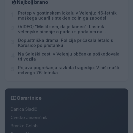
Najbolj brano
Pretep v gostinskem lokalu v Velenju: 46-letnik
1
moškega udaril s steklenico in ga zabodel
(VIDEO) "Mislil sem, da je konec": Lastnik
2
velenjske picerije o padcu s padalom na
Hrvaškem
Dopustniška drama: Policija pričakala letalo s
3
Korošico po pristanku
Na Šaleški cesti v Velenju občanka poškodovala
4
tri vozila
Prijava pogrešanja razkrila tragedijo: V hiši našli
5
mrtvega 76-letnika
Osmrtnice
Danica Sladič
Cvetko Jeseničnik
Branko Golob