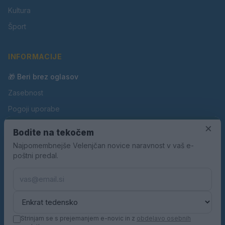
Kultura
Šport
INFORMACIJE
🎁 Beri brez oglasov
Zasebnost
Pogoji uporabe
Piškotki
×
Bodite na tekočem
Oglaševanje
Najpomembnejše Velenjčan novice naravnost v vaš e-
poštni predal.
Kontakt
Pravila nagradnih iger
Pravila volilne kampanje
Strinjam se s prejemanjem e-novic in z
obdelavo osebnih