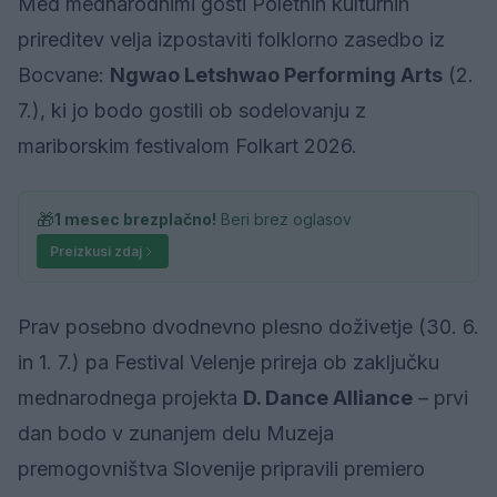
Med mednarodnimi gosti Poletnih kulturnih
prireditev velja izpostaviti folklorno zasedbo iz
Bocvane:
Ngwao Letshwao Performing Arts
(2.
7.), ki jo bodo gostili ob sodelovanju z
mariborskim festivalom Folkart 2026.
🎁
1 mesec brezplačno!
Beri brez oglasov
Preizkusi zdaj
Prav posebno dvodnevno plesno doživetje (30. 6.
in 1. 7.) pa Festival Velenje prireja ob zaključku
mednarodnega projekta
D. Dance Alliance
– prvi
dan bodo v zunanjem delu Muzeja
premogovništva Slovenije pripravili premiero