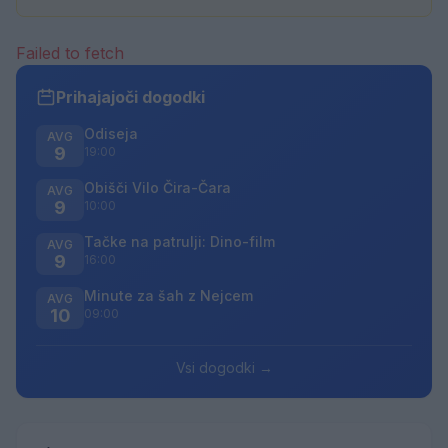
Failed to fetch
Prihajajoči dogodki
Odiseja
AVG
9
19:00
Obišči Vilo Čira-Čara
AVG
9
10:00
Tačke na patrulji: Dino-film
AVG
9
16:00
Minute za šah z Nejcem
AVG
10
09:00
Vsi dogodki →