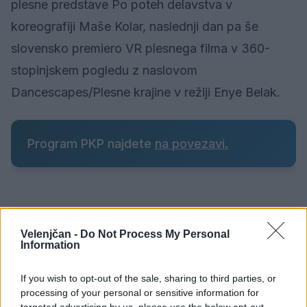
plesne predstave Po poteh delavstva v
koreografiji Maše Kolar, naslednji dan pa še
slovensko premiero VR plesnega filma v 360-
stopinjskem pogledu z naslovom
Dancescapes/Plesne krajine v režiji Enye Belak.
Program PKP najdete
na povezavi.
Vir: Festival Velenje
Velenjčan -
Do Not Process My Personal
Information
If you wish to opt-out of the sale, sharing to third parties, or
Kultura
KATEGORIJE
processing of your personal or sensitive information for
targeted advertising by us, please use the below opt-out