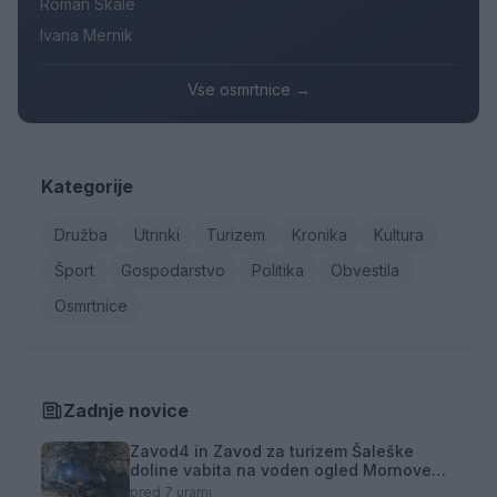
Roman Skale
Ivana Mernik
Vse osmrtnice →
Kategorije
Družba
Utrinki
Turizem
Kronika
Kultura
Šport
Gospodarstvo
Politika
Obvestila
Osmrtnice
Zadnje novice
Zavod4 in Zavod za turizem Šaleške
doline vabita na voden ogled Mornove
zijalke
pred 7 urami