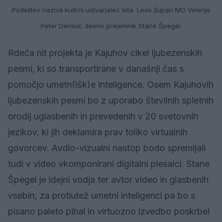
Podelitev naziva kultrni ustvarjalec leta. Levo župan MO Velenje
Peter Dermol, desno prejemnik Stane Špegel.
Rdeča nit projekta je Kajuhov cikel ljubezenskih
pesmi, ki so transportirane v današnji čas s
pomočjo umetn(išk)e inteligence. Osem Kajuhovih
ljubezenskih pesmi bo z uporabo številnih spletnih
orodij uglasbenih in prevedenih v 20 svetovnih
jezikov, ki jih deklamira prav toliko virtualnih
govorcev. Avdio-vizualni nastop bodo spremljali
tudi v video vkomponirani digitalni plesalci. Stane
Špegel je idejni vodja ter avtor video in glasbenih
vsebin, za protiutež umetni inteligenci pa bo s
pisano paleto pihal in virtuozno izvedbo poskrbel