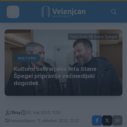
Foto: Foto: FB Stane Špegel
KULTURA
Kulturni ustvarjalec leta Stane
Špegel pripravlja večmedijski
dogodek
l3ksy
30. maj 2023, 11:29
Posodobljeno: 11. oktober 2023, 12:22