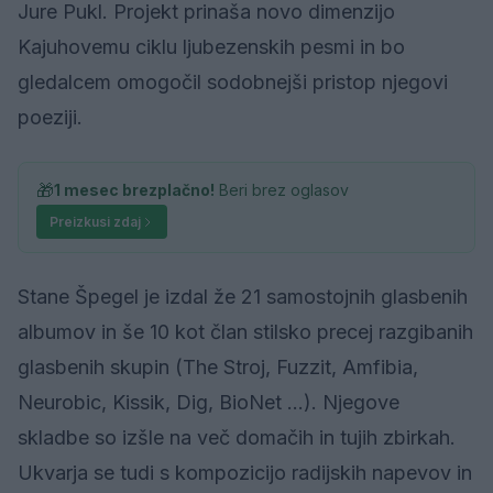
Jure Pukl. Projekt prinaša novo dimenzijo
Kajuhovemu ciklu ljubezenskih pesmi in bo
gledalcem omogočil sodobnejši pristop njegovi
poeziji.
🎁
1 mesec brezplačno!
Beri brez oglasov
Preizkusi zdaj
Stane Špegel je izdal že 21 samostojnih glasbenih
albumov in še 10 kot član stilsko precej razgibanih
glasbenih skupin (The Stroj, Fuzzit, Amfibia,
Neurobic, Kissik, Dig, BioNet …). Njegove
skladbe so izšle na več domačih in tujih zbirkah.
Ukvarja se tudi s kompozicijo radijskih napevov in