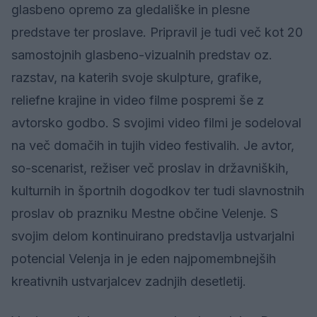
glasbeno opremo za gledališke in plesne
predstave ter proslave. Pripravil je tudi več kot 20
samostojnih glasbeno-vizualnih predstav oz.
razstav, na katerih svoje skulpture, grafike,
reliefne krajine in video filme pospremi še z
avtorsko godbo. S svojimi video filmi je sodeloval
na več domačih in tujih video festivalih. Je avtor,
so-scenarist, režiser več proslav in državniških,
kulturnih in športnih dogodkov ter tudi slavnostnih
proslav ob prazniku Mestne občine Velenje. S
svojim delom kontinuirano predstavlja ustvarjalni
potencial Velenja in je eden najpomembnejših
kreativnih ustvarjalcev zadnjih desetletij.