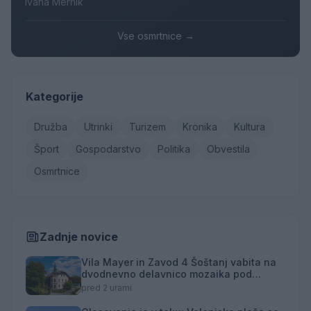
Ivana Mernik
Vse osmrtnice →
Kategorije
Družba
Utrinki
Turizem
Kronika
Kultura
Šport
Gospodarstvo
Politika
Obvestila
Osmrtnice
Zadnje novice
Vila Mayer in Zavod 4 Šoštanj vabita na
dvodnevno delavnico mozaika pod
mentorstvom Mojce Marije Černivšek
pred 2 urami