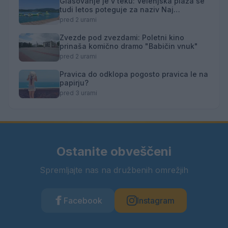
Glasovanje je v teku: Velenjska plaža se
tudi letos poteguje za naziv Naj
kopališče
pred 2 urami
Zvezde pod zvezdami: Poletni kino
prinaša komično dramo "Babičin vnuk"
pred 2 urami
Pravica do odklopa pogosto pravica le na
papirju?
pred 3 urami
Ostanite obveščeni
Spremljajte nas na družbenih omrežjih
Facebook
Instagram