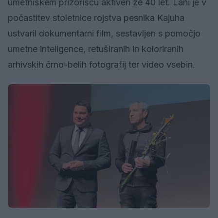
umetniškem prizorišču aktiven že 40 let. Lani je v
počastitev stoletnice rojstva pesnika Kajuha
ustvaril dokumentarni film, sestavljen s pomočjo
umetne inteligence, retuširanih in koloriranih
arhivskih črno-belih fotografij ter video vsebin.