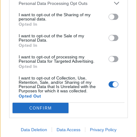
Personal Data Processing Opt Outs
Kultura
KATEGORIJE
I want to opt-out of the Sharing of my
personal data.
Opted In
I want to opt-out of the Sale of my
Personal Data.
Sorodno
Opted In
Več iz kategorije Kultura
I want to opt-out of processing my
Personal Data for Targeted Advertising.
Opted In
Pol stoletja glasbe na tromeji: Graška
Gora obeležuje 50. jubilejni festival
I want to opt-out of Collection, Use,
Retention, Sale, and/or Sharing of my
narodno-zabavne glasbe
5. avgust 2026
Personal Data that Is Unrelated with the
Purposes for which it was collected.
Opted Out
CONFIRM
Poletje v Knjižnici Velenje: Od
pravljičnih dogodivščin do glasbenih
zgodb in popotniških utrinkov
1. julij 2026
Data Deletion
Data Access
Privacy Policy