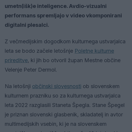
umetn(išk)e inteligence. Avdio-vizualni
performans spremljajo v video vkomponirani
digitalni plesalci.
Z večmedijskim dogodkom kulturnega ustvarjalca
leta se bodo začele letošnje
Poletne
kulturne
prireditve
, ki jih bo otvoril župan Mestne občine
Velenje Peter Dermol.
Na letošnji
občinski slovesnosti
ob slovenskem
kulturnem prazniku so za kulturnega ustvarjalca
leta 2022 razglasili Staneta Špegla. Stane Špegel
je priznan slovenski glasbenik, skladatelj in avtor
multimedijskih vsebin, ki je na slovenskem