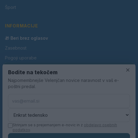
Šport
INFORMACIJE
🎁 Beri brez oglasov
Zasebnost
Pogoji uporabe
×
Piškotki
Bodite na tekočem
Oglaševanje
Najpomembnejše Velenjčan novice naravnost v vaš e-
poštni predal.
Kontakt
Pravila nagradnih iger
Pravila volilne kampanje
Strinjam se s prejemanjem e-novic in z
obdelavo osebnih
podatkov
.
© 2026 Velenjčan. Vse pravice pridržane.