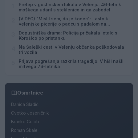
Pretep v gostinskem lokalu v Velenju: 46-letnik
1
moškega udaril s steklenico in ga zabodel
(VIDEO) "Mislil sem, da je konec": Lastnik
2
velenjske picerije o padcu s padalom na
Hrvaškem
Dopustniška drama: Policija pričakala letalo s
3
Korošico po pristanku
Na Šaleški cesti v Velenju občanka poškodovala
4
tri vozila
Prijava pogrešanja razkrila tragedijo: V hiši našli
5
mrtvega 76-letnika
Osmrtnice
Danica Sladič
Cvetko Jeseničnik
Branko Golob
Roman Skale