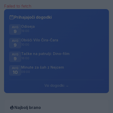
Failed to fetch
Prihajajoči dogodki
Odiseja
AVG
9
19:00
Obišči Vilo Čira-Čara
AVG
9
10:00
Tačke na patrulji: Dino-film
AVG
9
16:00
Minute za šah z Nejcem
AVG
10
09:00
Vsi dogodki →
Najbolj brano