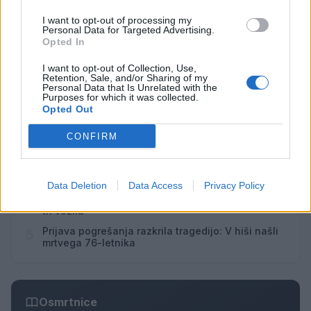
Vsi dogodki →
I want to opt-out of processing my
Personal Data for Targeted Advertising.
Opted In
I want to opt-out of Collection, Use,
Najbolj brano
Retention, Sale, and/or Sharing of my
Personal Data that Is Unrelated with the
Purposes for which it was collected.
Pretep v gostinskem lokalu v Velenju: 46-letnik
1
Opted Out
moškega udaril s steklenico in ga zabodel
(VIDEO) "Mislil sem, da je konec": Lastnik
2
CONFIRM
velenjske picerije o padcu s padalom na
Hrvaškem
Dopustniška drama: Policija pričakala letalo s
3
Korošico po pristanku
Data Deletion
Data Access
Privacy Policy
Na Šaleški cesti v Velenju občanka poškodovala
4
tri vozila
Prijava pogrešanja razkrila tragedijo: V hiši našli
5
mrtvega 76-letnika
Osmrtnice