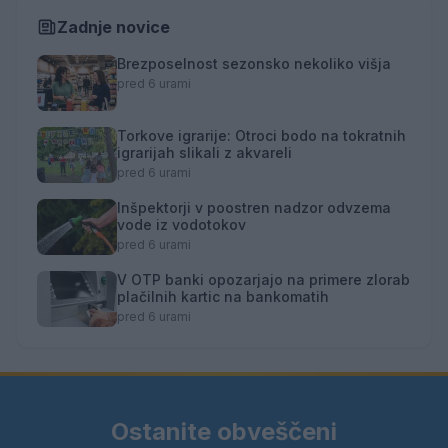
Zadnje novice
Brezposelnost sezonsko nekoliko višja
pred 6 urami
Torkove igrarije: Otroci bodo na tokratnih
igrarijah slikali z akvareli
pred 6 urami
Inšpektorji v poostren nadzor odvzema
vode iz vodotokov
pred 6 urami
V OTP banki opozarjajo na primere zlorab
plačilnih kartic na bankomatih
pred 6 urami
Ostanite obveščeni