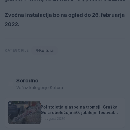
Zvočna instalacija bo na ogled do 26. februarja
2022.
Kultura
KATEGORIJE
Sorodno
Več iz kategorije Kultura
Pol stoletja glasbe na tromeji: Graška
Gora obeležuje 50. jubilejni festival
narodno-zabavne glasbe
5. avgust 2026