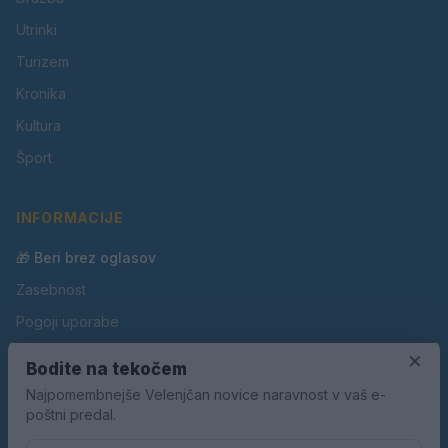
Utrinki
Turizem
Kronika
Kultura
Šport
INFORMACIJE
🎁 Beri brez oglasov
Zasebnost
Pogoji uporabe
Piškotki
×
Bodite na tekočem
Oglaševanje
Najpomembnejše Velenjčan novice naravnost v vaš e-
poštni predal.
Kontakt