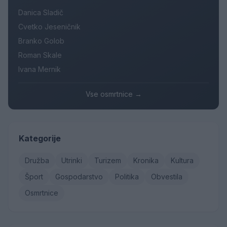
Danica Sladič
Cvetko Jeseničnik
Branko Golob
Roman Skale
Ivana Mernik
Vse osmrtnice →
Kategorije
Družba
Utrinki
Turizem
Kronika
Kultura
Šport
Gospodarstvo
Politika
Obvestila
Osmrtnice