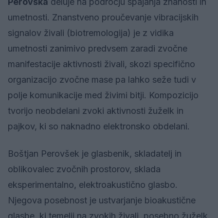
Perovška
deluje na področju spajanja znanosti in
umetnosti. Znanstveno proučevanje vibracijskih
signalov živali (biotremologija) je z vidika
umetnosti zanimivo predvsem zaradi zvočne
manifestacije aktivnosti živali, skozi specifično
organizacijo zvočne mase pa lahko seže tudi v
polje komunikacije med živimi bitji. Kompozicijo
tvorijo neobdelani zvoki aktivnosti žuželk in
pajkov, ki so naknadno elektronsko obdelani.
Boštjan Perovšek je glasbenik, skladatelj in
oblikovalec zvočnih prostorov, sklada
eksperimentalno, elektroakustično glasbo.
Njegova posebnost je ustvarjanje bioakustične
glasbe, ki temelji na zvokih živali, posebno žuželk.