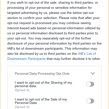
Opozorilo:
Po 297. členu Kazenskega zakonika je
If you wish to opt-out of the sale, sharing to third parties, or
posameznik kazensko odgovoren za javno spodbujanje
processing of your personal or sensitive information for
sovraštva, nasilja ali nestrpnosti. Komentarji z žaljivimi,
targeted advertising by us, please use the below opt-out
rasističnimi, diskriminatornimi ali nezakonitimi vsebinami
section to confirm your selection. Please note that after your
bodo odstranjeni.
Pravila komentiranja →
opt-out request is processed you may continue seeing
interest-based ads based on personal information utilized by
us or personal information disclosed to third parties prior to
Failed to fetch
your opt-out. You may separately opt-out of the further
disclosure of your personal information by third parties on the
IAB’s list of downstream participants. This information may
Prihajajoči dogodki
also be disclosed by us to third parties on the
IAB’s List of
Poletni bolšji sejem
Downstream Participants
that may further disclose it to other
AVG
8
08:00
third parties.
Spider-Man: Nov dan
AVG
Personal Data Processing Opt Outs
8
18:00
I want to opt-out of the Sharing of my
Fuj, gosenica!
AVG
personal data.
8
10:00
Opted In
Backrooms: Brez izhoda
AVG
I want to opt-out of the Sale of my
8
21:00
Personal Data.
Opted In