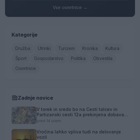
Vse osmrtnice →
Kategorije
Družba
Utrinki
Turizem
Kronika
Kultura
Šport
Gospodarstvo
Politika
Obvestila
Osmrtnice
Zadnje novice
V torek in sredo bo na Cesti talcev in
Partizanski cesti 12a prekinjena dobava
toplotne energije
pred 14 urami
Vročina lahko vpliva tudi na delovanje
vozil