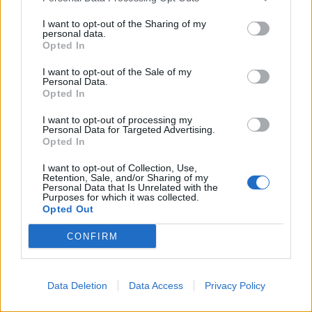
Prihajajoči dogodki
I want to opt-out of the Sharing of my
personal data.
Opted In
Pesem kita grbavca
AVG
7
18:00
I want to opt-out of the Sale of my
Personal Data.
Smrt Robina Hooda
AVG
Opted In
7
20:30
I want to opt-out of processing my
Aktivne poletne počitnice z ustvarjalci Studia
AVG
Personal Data for Targeted Advertising.
Spin
7
Opted In
08:00
Večer pesmi Đorđa Balaševića
I want to opt-out of Collection, Use,
AVG
Retention, Sale, and/or Sharing of my
7
20:00
Personal Data that Is Unrelated with the
Purposes for which it was collected.
Opted Out
Vsi dogodki →
CONFIRM
Najbolj brano
Data Deletion
Data Access
Privacy Policy
Pretep v gostinskem lokalu v Velenju: 46-letnik
1