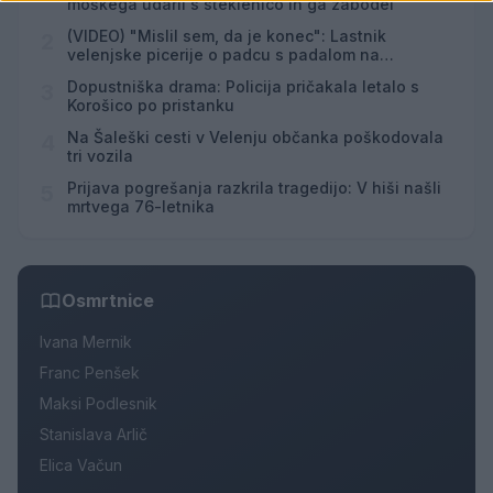
moškega udaril s steklenico in ga zabodel
(VIDEO) "Mislil sem, da je konec": Lastnik
2
velenjske picerije o padcu s padalom na
Hrvaškem
Dopustniška drama: Policija pričakala letalo s
3
Korošico po pristanku
Na Šaleški cesti v Velenju občanka poškodovala
4
tri vozila
Prijava pogrešanja razkrila tragedijo: V hiši našli
5
mrtvega 76-letnika
Osmrtnice
Ivana Mernik
Franc Penšek
Maksi Podlesnik
Stanislava Arlič
Elica Vačun