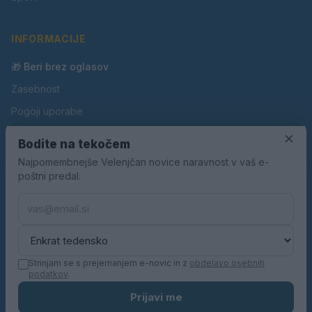
INFORMACIJE
🎁 Beri brez oglasov
Zasebnost
Pogoji uporabe
Piškotki
×
Bodite na tekočem
Oglaševanje
Najpomembnejše Velenjčan novice naravnost v vaš e-
poštni predal.
Kontakt
Pravila nagradnih iger
Pravila volilne kampanje
Strinjam se s prejemanjem e-novic in z
obdelavo osebnih
podatkov
.
© 2026 Velenjčan. Vse pravice pridržane.
Prijavi me
KN MEDIA d.o.o.