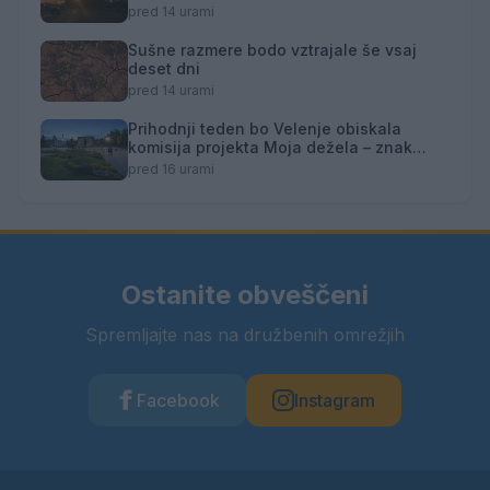
pred 14 urami
Sušne razmere bodo vztrajale še vsaj
deset dni
pred 14 urami
Prihodnji teden bo Velenje obiskala
komisija projekta Moja dežela – znak
gostoljubnosti
pred 16 urami
Ostanite obveščeni
Spremljajte nas na družbenih omrežjih
Facebook
Instagram