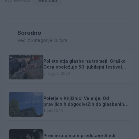
Kultura
KATEGORIJE
Sorodno
Več iz kategorije Kultura
Pol stoletja glasbe na tromeji: Graška
Gora obeležuje 50. jubilejni festival
narodno-zabavne glasbe
5. avgust 2026
Poletje v Knjižnici Velenje: Od
pravljičnih dogodivščin do glasbenih
zgodb in popotniških utrinkov
1. julij 2026
Premiera plesne predstave Sledi