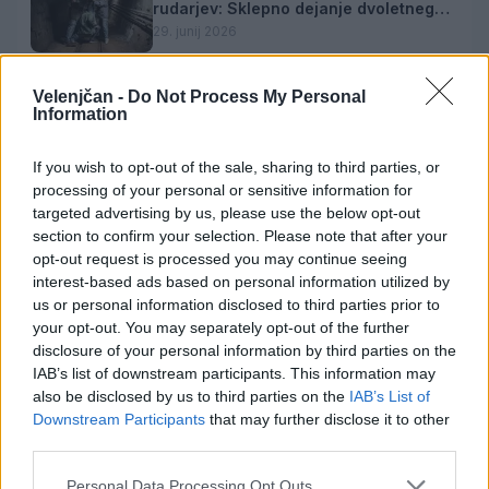
rudarjev: Sklepno dejanje dvoletnega
projekta
29. junij 2026
Velenjčan -
Do Not Process My Personal
Information
V Velenju dve premieri mednarodnega
plesnega projekta D. Dance Alliance
26. junij 2026
If you wish to opt-out of the sale, sharing to third parties, or
processing of your personal or sensitive information for
targeted advertising by us, please use the below opt-out
section to confirm your selection. Please note that after your
opt-out request is processed you may continue seeing
interest-based ads based on personal information utilized by
us or personal information disclosed to third parties prior to
Opozorilo:
Po 297. členu Kazenskega zakonika je
your opt-out. You may separately opt-out of the further
posameznik kazensko odgovoren za javno spodbujanje
disclosure of your personal information by third parties on the
sovraštva, nasilja ali nestrpnosti. Komentarji z žaljivimi,
IAB’s list of downstream participants. This information may
rasističnimi, diskriminatornimi ali nezakonitimi vsebinami
also be disclosed by us to third parties on the
IAB’s List of
bodo odstranjeni.
Pravila komentiranja →
Downstream Participants
that may further disclose it to other
third parties.
Failed to fetch
Personal Data Processing Opt Outs