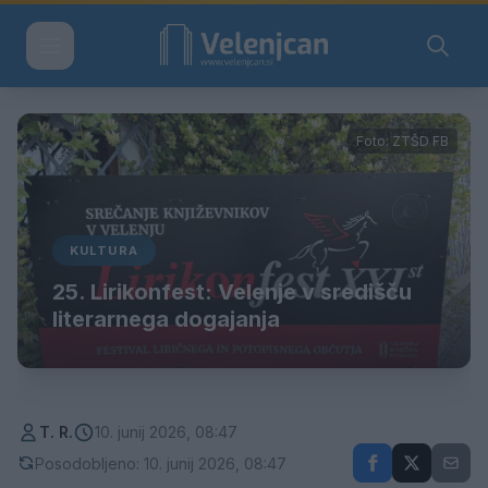
Foto: ZTŠD FB
KULTURA
25. Lirikonfest: Velenje v središču
literarnega dogajanja
T. R.
10. junij 2026, 08:47
Posodobljeno: 10. junij 2026, 08:47