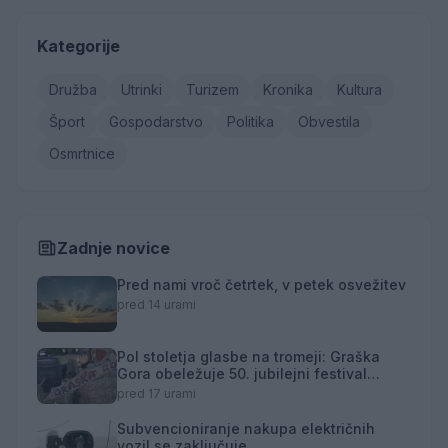
Kategorije
Družba
Utrinki
Turizem
Kronika
Kultura
Šport
Gospodarstvo
Politika
Obvestila
Osmrtnice
Zadnje novice
Pred nami vroč četrtek, v petek osvežitev
pred 14 urami
Pol stoletja glasbe na tromeji: Graška
Gora obeležuje 50. jubilejni festival
narodno-zabavne glasbe
pred 17 urami
Subvencioniranje nakupa električnih
vozil se zaključuje