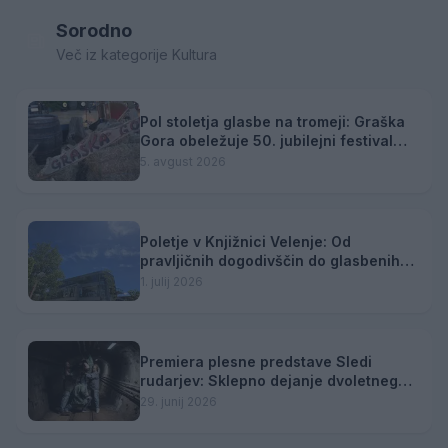
Sorodno
Več iz kategorije Kultura
Pol stoletja glasbe na tromeji: Graška
Gora obeležuje 50. jubilejni festival
narodno-zabavne glasbe
5. avgust 2026
Poletje v Knjižnici Velenje: Od
pravljičnih dogodivščin do glasbenih
zgodb in popotniških utrinkov
1. julij 2026
Premiera plesne predstave Sledi
rudarjev: Sklepno dejanje dvoletnega
projekta
29. junij 2026