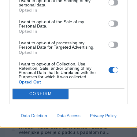
I want to opt-out of the Sharing of my
Spin
6
personal data.
08:00
Opted In
Srečanje članov Gobarskega društva Marauh
AVG
I want to opt-out of the Sale of my
Velenje
6
Personal Data.
18:00
Opted In
Moč branja: Beremo pod krošnjami
AVG
6
19:00
I want to opt-out of processing my
Personal Data for Targeted Advertising.
Opted In
Večer pesmi Đorđa Balaševića
AVG
7
20:00
I want to opt-out of Collection, Use,
Retention, Sale, and/or Sharing of my
Personal Data that Is Unrelated with the
Vsi dogodki →
Purposes for which it was collected.
Opted Out
CONFIRM
Najbolj brano
Pretep v gostinskem lokalu v Velenju: 46-letnik
1
Data Deletion
Data Access
Privacy Policy
moškega udaril s steklenico in ga zabodel
(VIDEO) "Mislil sem, da je konec": Lastnik
2
velenjske picerije o padcu s padalom na