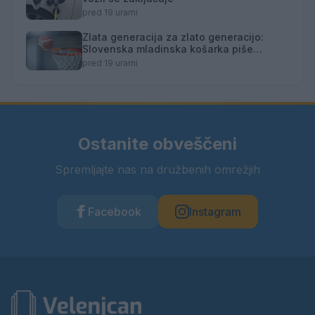
pred 19 urami
Zlata generacija za zlato generacijo:
Slovenska mladinska košarka piše
zgodovino
pred 19 urami
Ostanite obveščeni
Spremljajte nas na družbenih omrežjih
Facebook
Instagram