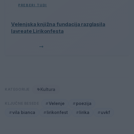
PREBERI TUDI
Velenjska knjižna fundacija razglasila
lavreate Lirikonfesta
Kultura
KATEGORIJE
Velenje
poezija
KLJUČNE BESEDE
vila bianca
lirikonfest
lirika
uvkf