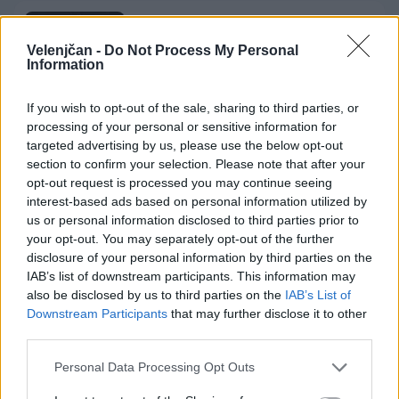
V Velenju dve premieri mednarodnega
plesnega projekta D. Dance Alliance
Velenjčan -
Do Not Process My Personal
Information
26. junij 2026
If you wish to opt-out of the sale, sharing to third parties, or
processing of your personal or sensitive information for
targeted advertising by us, please use the below opt-out
section to confirm your selection. Please note that after your
opt-out request is processed you may continue seeing
Opozorilo:
Po 297. členu Kazenskega zakonika je
interest-based ads based on personal information utilized by
posameznik kazensko odgovoren za javno spodbujanje
us or personal information disclosed to third parties prior to
sovraštva, nasilja ali nestrpnosti. Komentarji z žaljivimi,
your opt-out. You may separately opt-out of the further
rasističnimi, diskriminatornimi ali nezakonitimi vsebinami
disclosure of your personal information by third parties on the
bodo odstranjeni.
Pravila komentiranja →
IAB’s list of downstream participants. This information may
also be disclosed by us to third parties on the
IAB’s List of
Downstream Participants
that may further disclose it to other
Failed to fetch
third parties.
Prihajajoči dogodki
Personal Data Processing Opt Outs
Aktivne poletne počitnice z ustvarjalci Studia
AVG