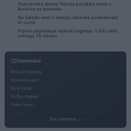
Hrvaškem
Dopustniška drama: Policija pričakala letalo s
3
Korošico po pristanku
Na Šaleški cesti v Velenju občanka poškodovala
4
tri vozila
Prijava pogrešanja razkrila tragedijo: V hiši našli
5
mrtvega 76-letnika
Osmrtnice
Maksi Podlesnik
Stanislava Arlič
Elica Vačun
Štefka Vaukan
Peter Lever
Vse osmrtnice →