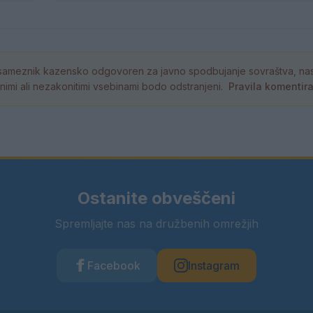
ameznik kazensko odgovoren za javno spodbujanje sovraštva, nasil
tornimi ali nezakonitimi vsebinami bodo odstranjeni.
Pravila komentir
Ostanite obveščeni
Spremljajte nas na družbenih omrežjih
Facebook
Instagram