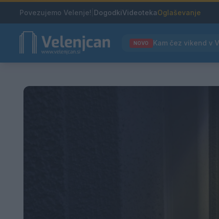
Povezujemo Velenje!
|
Dogodki
Videoteka
Oglaševanje
NOVO