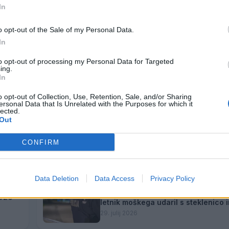
In
o opt-out of the Sale of my Personal Data.
In
to opt-out of processing my Personal Data for Targeted
ing.
In
o opt-out of Collection, Use, Retention, Sale, and/or Sharing
ersonal Data that Is Unrelated with the Purposes for which it
lected.
Out
 ostal
Nova ljubezenska prevara: Občank
brez več kot 27.000 evrov
CONFIRM
3. avgust 2026
Data Deletion
Data Access
Privacy Policy
Pretep v gostinskem lokalu v Velenj
2026
letnik moškega udaril s steklenico 
zabodel
29. julij 2026