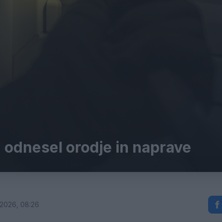
u odnesel orodje in naprave
j 2026, 08:26