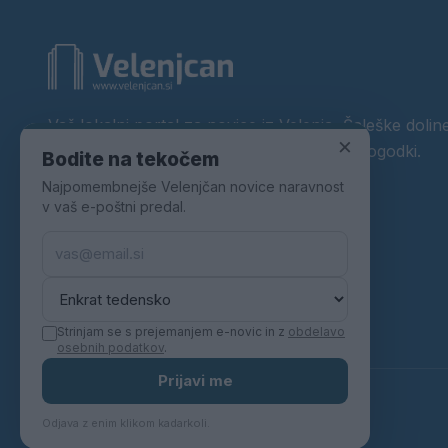
Vaš lokalni portal za novice iz Velenja, Šaleške doline
×
okolice. Aktualne novice, šport, kultura, dogodki.
Bodite na tekočem
Najpomembnejše Velenjčan novice naravnost
Povezujemo Velenje.
v vaš e-poštni predal.
Strinjam se s prejemanjem e-novic in z
obdelavo
osebnih podatkov
.
Prijavi me
© 2026 Velenjčan. Vse pravice pridržane.
Odjava z enim klikom kadarkoli.