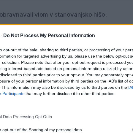
e obravnavali vlom v stanovanjsko hišo.
enju policisti obravnavali vlom v stanovanjsko hišo. Ne
 -
Do Not Process My Personal Information
ovalcev in iz notranjosti odtujil več predmetov.
to opt-out of the sale, sharing to third parties, or processing of your per
formation for targeted advertising by us, please use the below opt-out s
 z orodjem, pihalnik listja in sesalec.
Lastnikom je 
r selection. Please note that after your opt-out request is processed y
eing interest-based ads based on personal information utilized by us or
disclosed to third parties prior to your opt-out. You may separately opt-
losure of your personal information by third parties on the IAB’s list of
 in zbira informacije o storilcu.
. This information may also be disclosed by us to third parties on the
IA
Participants
that may further disclose it to other third parties.
l Data Processing Opt Outs
o opt-out of the Sharing of my personal data.