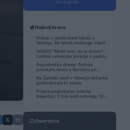
Vsi dogodki →
Najbolj brano
Pretep v gostinskem lokalu v
1
Velenju: 46-letnik moškega udaril s
steklenico in ga zabodel
(VIDEO) "Mislil sem, da je konec":
2
Lastnik velenjske picerije o padcu s
padalom na Hrvaškem
Dopustniška drama: Policija
3
pričakala letalo s Korošico po
pristanku
Na Šaleški cesti v Velenju občanka
4
poškodovala tri vozila
Prijava pogrešanja razkrila
5
tragedijo: V hiši našli mrtvega 76-
letnika
Osmrtnice