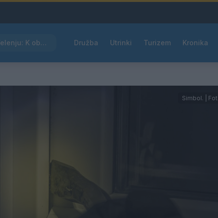
Kam čez vikend v Velenju: K obisku vabi Poletni bolšji sejem
Družba
Utrinki
Turizem
Kronika
Simbol. | Fo