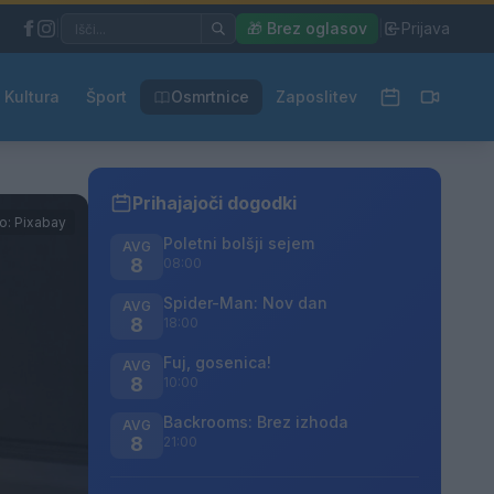
|
🎁 Brez oglasov
|
Prijava
Kultura
Šport
Osmrtnice
Zaposlitev
Prihajajoči dogodki
to: Pixabay
Poletni bolšji sejem
AVG
8
08:00
Spider-Man: Nov dan
AVG
8
18:00
Fuj, gosenica!
AVG
8
10:00
Backrooms: Brez izhoda
AVG
8
21:00