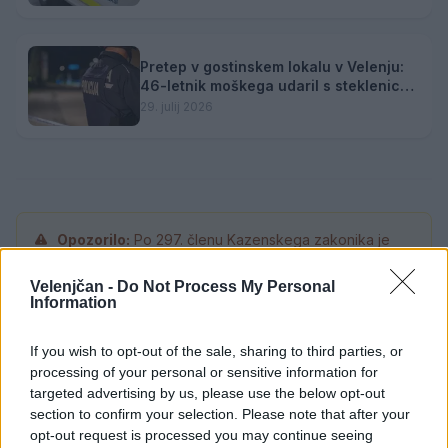
Pretep v gostinskem lokalu v Velenju:
46-letnik moškega udaril s steklenico
in ga zabodel
29. julij 2026
Opozorilo:
Po 297. členu Kazenskega zakonika je
posameznik kazensko odgovoren za javno spodbujanje
sovraštva, nasilja ali nestrpnosti. Komentarji z žaljivimi,
Velenjčan -
Do Not Process My Personal
Information
rasističnimi, diskriminatornimi ali nezakonitimi vsebinami
bodo odstranjeni.
Pravila komentiranja →
If you wish to opt-out of the sale, sharing to third parties, or
processing of your personal or sensitive information for
Failed to fetch
targeted advertising by us, please use the below opt-out
section to confirm your selection. Please note that after your
Prihajajoči dogodki
opt-out request is processed you may continue seeing