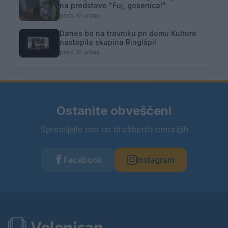
na predstavo "Fuj, gosenica!"
pred 10 urami
Danes bo na travniku pri domu Kulture
nastopila skupina Ringlšpil
pred 10 urami
Ostanite obveščeni
Spremljajte nas na družbenih omrežjih
Facebook
Instagram