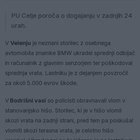
PU Celje poroča o dogajanju v zadnjih 24
urah.
V
Velenju
je neznani storilec z osebnega
avtomobila znamke BMW ukradel sprednji odbijač
in računalnik z glavnim senzorjem ter poškodoval
sprednja vrata. Lastniku je z dejanjem povzročil
za okoli 5.000 evrov škode.
V
Bodrišni vasi
so policisti obravnavali vlom v
stanovanjsko hišo. Storilec, ki je v hišo vlomil
skozi vrata na zadnji strani, pred tem pa poskušal
vlomiti skozi terasna vrata, je celotno hišo