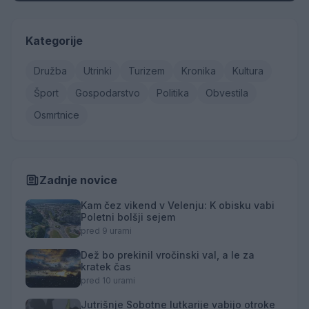
Kategorije
Družba
Utrinki
Turizem
Kronika
Kultura
Šport
Gospodarstvo
Politika
Obvestila
Osmrtnice
Zadnje novice
Kam čez vikend v Velenju: K obisku vabi
Poletni bolšji sejem
pred 9 urami
Dež bo prekinil vročinski val, a le za
kratek čas
pred 10 urami
Jutrišnje Sobotne lutkarije vabijo otroke