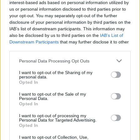
interest-based ads based on personal information utilized by
Poletni bolšji sejem
AVG
us or personal information disclosed to third parties prior to
8
08:00
your opt-out. You may separately opt-out of the further
disclosure of your personal information by third parties on the
Spider-Man: Nov dan
AVG
IAB’s list of downstream participants. This information may
8
18:00
also be disclosed by us to third parties on the
IAB’s List of
Fuj, gosenica!
Downstream Participants
that may further disclose it to other
AVG
8
10:00
third parties.
Backrooms: Brez izhoda
AVG
Personal Data Processing Opt Outs
8
21:00
I want to opt-out of the Sharing of my
personal data.
Vsi dogodki →
Opted In
I want to opt-out of the Sale of my
Personal Data.
Opted In
Najbolj brano
I want to opt-out of processing my
Pretep v gostinskem lokalu v Velenju: 46-letnik
1
Personal Data for Targeted Advertising.
moškega udaril s steklenico in ga zabodel
Opted In
(VIDEO) "Mislil sem, da je konec": Lastnik
2
I want to opt-out of Collection, Use,
velenjske picerije o padcu s padalom na