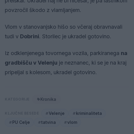
preiskal. Ukradel naj ne bi ničesar, je pa lastnikom
povzročil škodo z vlamljanjem.
Vlom v stanovanjsko hišo so včeraj obravnavali
tudi v
Dobrini
. Storilec je ukradel gotovino.
Iz odklenjenega tovornega vozila, parkiranega
na
gradbišču v Velenju
je neznanec, ki se je na kraj
pripeljal s kolesom, ukradel gotovino.
Kronika
KATEGORIJE
Velenje
kriminaliteta
KLJUČNE BESEDE
PU Celje
tatvina
vlom