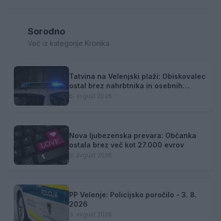
Sorodno
Več iz kategorije Kronika
Tatvina na Velenjski plaži: Obiskovalec
ostal brez nahrbtnika in osebnih
predmetov
6. avgust 2026
Nova ljubezenska prevara: Občanka
ostala brez več kot 27.000 evrov
3. avgust 2026
PP Velenje: Policijsko poročilo - 3. 8.
2026
3. avgust 2026