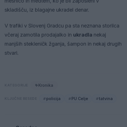
mesnico in medtem, ko je bil zaposleni v
skladišču, iz blagajne ukradel denar.
V trafiki v Slovenj Gradcu pa sta neznana storilca
včeraj zamotila prodajalko in
ukradla
nekaj
manjših stekleničk žganja, šampon in nekaj drugih
stvari.
Kronika
KATEGORIJE
policija
PU Celje
tatvina
KLJUČNE BESEDE