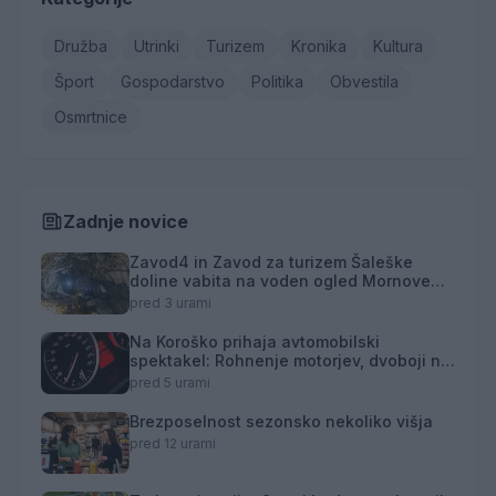
Družba
Utrinki
Turizem
Kronika
Kultura
Šport
Gospodarstvo
Politika
Obvestila
Osmrtnice
Zadnje novice
Zavod4 in Zavod za turizem Šaleške
doline vabita na voden ogled Mornove
zijalke
pred 3 urami
Na Koroško prihaja avtomobilski
spektakel: Rohnenje motorjev, dvoboji na
progah in atraktivni Car Meet
pred 5 urami
Brezposelnost sezonsko nekoliko višja
pred 12 urami