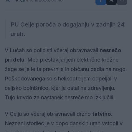
PU Celje poroča o dogajanju v zadnjih 24
urah.
V Lučah so policisti včeraj obravnavali
nesrečo
pri delu
. Med prestavljanjem električne krožne
žage se je le ta prevrnila in občanu padla na nogo.
Poškodovanega so s helikopterjem odpeljali v
celjsko bolnišnico, kjer je ostal na zdravljenju.
Tujo krivdo za nastanek nesreče mo izključili.
V Celju so včeraj obravnavali drzno
tatvino
.
Neznani storilec je v dopoldanskih urah vstopil v