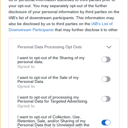
Spider-Man: Nov dan
your opt-out. You may separately opt-out of the further
AVG
8
18:00
disclosure of your personal information by third parties on the
IAB’s list of downstream participants. This information may
Fuj, gosenica!
AVG
also be disclosed by us to third parties on the
IAB’s List of
8
10:00
Downstream Participants
that may further disclose it to other
third parties.
Backrooms: Brez izhoda
AVG
8
21:00
Personal Data Processing Opt Outs
Vsi dogodki →
I want to opt-out of the Sharing of my
personal data.
Opted In
I want to opt-out of the Sale of my
Najbolj brano
Personal Data.
Opted In
Pretep v gostinskem lokalu v Velenju: 46-letnik
1
moškega udaril s steklenico in ga zabodel
I want to opt-out of processing my
Personal Data for Targeted Advertising.
(VIDEO) "Mislil sem, da je konec": Lastnik
2
Opted In
velenjske picerije o padcu s padalom na
Hrvaškem
I want to opt-out of Collection, Use,
Dopustniška drama: Policija pričakala letalo s
3
Retention, Sale, and/or Sharing of my
Korošico po pristanku
Personal Data that Is Unrelated with the