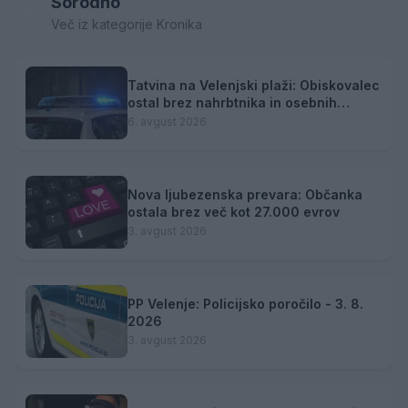
Sorodno
Več iz kategorije Kronika
Tatvina na Velenjski plaži: Obiskovalec
ostal brez nahrbtnika in osebnih
predmetov
6. avgust 2026
Nova ljubezenska prevara: Občanka
ostala brez več kot 27.000 evrov
3. avgust 2026
PP Velenje: Policijsko poročilo - 3. 8.
2026
3. avgust 2026