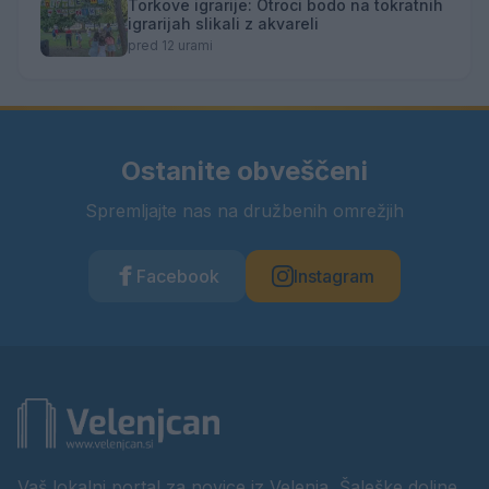
Torkove igrarije: Otroci bodo na tokratnih
igrarijah slikali z akvareli
pred 12 urami
Ostanite obveščeni
Spremljajte nas na družbenih omrežjih
Facebook
Instagram
Vaš lokalni portal za novice iz Velenja, Šaleške doline