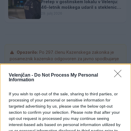
Pretep v gostinskem lokalu v Velenju:
46-letnik moškega udaril s steklenico
in ga zabodel
29. julij 2026
Opozorilo:
Po 297. členu Kazenskega zakonika je
posameznik kazensko odgovoren za javno spodbujanje
sovraštva, nasilja ali nestrpnosti. Komentarji z žaljivimi,
rasističnimi, diskriminatornimi ali nezakonitimi vsebinami
Velenjčan -
Do Not Process My Personal
bodo odstranjeni.
Pravila komentiranja →
Information
If you wish to opt-out of the sale, sharing to third parties, or
Failed to fetch
processing of your personal or sensitive information for
targeted advertising by us, please use the below opt-out
Prihajajoči dogodki
section to confirm your selection. Please note that after your
opt-out request is processed you may continue seeing
Poletni bolšji sejem
AVG
interest-based ads based on personal information utilized by
8
08:00
us or personal information disclosed to third parties prior to