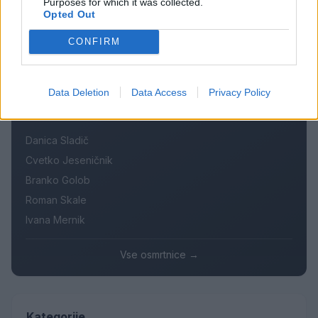
Purposes for which it was collected.
Na Šaleški cesti v Velenju občanka poškodovala
4
Opted Out
tri vozila
Prijava pogrešanja razkrila tragedijo: V hiši našli
CONFIRM
5
mrtvega 76-letnika
Data Deletion
Data Access
Privacy Policy
Osmrtnice
Danica Sladič
Cvetko Jeseničnik
Branko Golob
Roman Skale
Ivana Mernik
Vse osmrtnice →
Kategorije