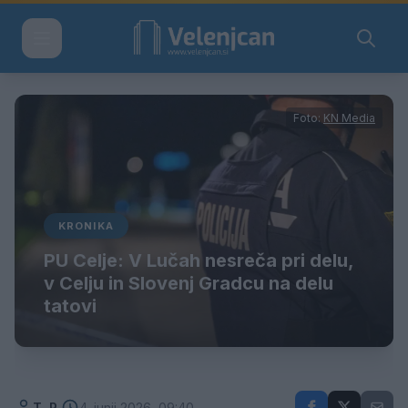
Foto:
KN Media
KRONIKA
PU Celje: V Lučah nesreča pri delu,
v Celju in Slovenj Gradcu na delu
tatovi
T. R.
4. junij 2026, 09:40