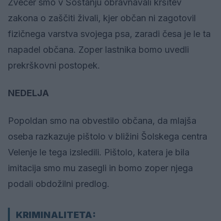
Zvečer smo v Šoštanju obravnavali kršitev
zakona o zaščiti živali, kjer občan ni zagotovil
fizičnega varstva svojega psa, zaradi česa je le ta
napadel občana. Zoper lastnika bomo uvedli
prekrškovni postopek.
NEDELJA
Popoldan smo na obvestilo občana, da mlajša
oseba razkazuje pištolo v bližini Šolskega centra
Velenje le tega izsledili. Pištolo, katera je bila
imitacija smo mu zasegli in bomo zoper njega
podali obdožilni predlog.
KRIMINALITETA: