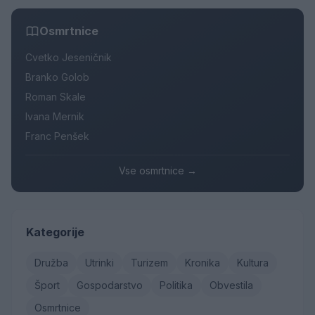
Osmrtnice
Cvetko Jeseničnik
Branko Golob
Roman Skale
Ivana Mernik
Franc Penšek
Vse osmrtnice →
Kategorije
Družba
Utrinki
Turizem
Kronika
Kultura
Šport
Gospodarstvo
Politika
Obvestila
Osmrtnice