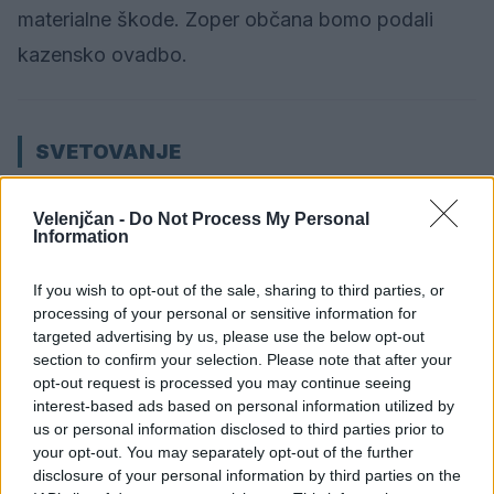
materialne škode. Zoper občana bomo podali
kazensko ovadbo.
SVETOVANJE
Previdno pri uporabi bankomatov in plačilnih
Velenjčan -
Do Not Process My Personal
kartic
Information
If you wish to opt-out of the sale, sharing to third parties, or
Zaradi večje uporabe bankomatov v času
processing of your personal or sensitive information for
praznikov je tudi večja nevarnost zlorab
targeted advertising by us, please use the below opt-out
section to confirm your selection. Please note that after your
negotovinskih plačilnih sredstev. Ena izmed njih je
opt-out request is processed you may continue seeing
namestitev skimming naprav ali pasti za denar
interest-based ads based on personal information utilized by
us or personal information disclosed to third parties prior to
(cashtrapping) na bankomatih.
your opt-out. You may separately opt-out of the further
disclosure of your personal information by third parties on the