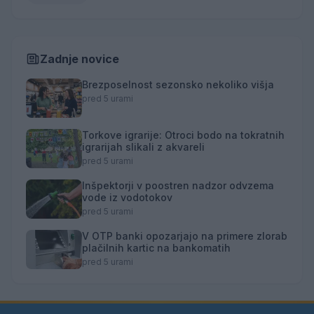
Zadnje novice
Brezposelnost sezonsko nekoliko višja
pred 5 urami
Torkove igrarije: Otroci bodo na tokratnih
igrarijah slikali z akvareli
pred 5 urami
Inšpektorji v poostren nadzor odvzema
vode iz vodotokov
pred 5 urami
V OTP banki opozarjajo na primere zlorab
plačilnih kartic na bankomatih
pred 5 urami