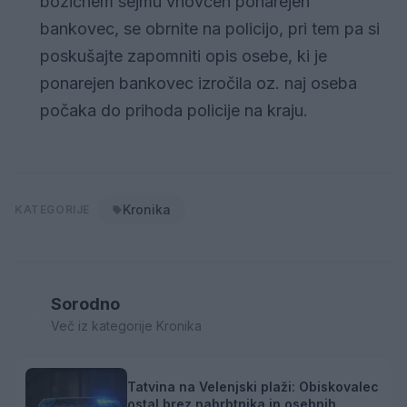
božičnem sejmu vnovčen ponarejen
bankovec, se obrnite na policijo, pri tem pa si
poskušajte zapomniti opis osebe, ki je
ponarejen bankovec izročila oz. naj oseba
počaka do prihoda policije na kraju.
Kronika
KATEGORIJE
Sorodno
Več iz kategorije Kronika
Tatvina na Velenjski plaži: Obiskovalec
ostal brez nahrbtnika in osebnih