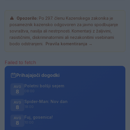
Opozorilo:
Po 297. členu Kazenskega zakonika je
posameznik kazensko odgovoren za javno spodbujanje
sovraštva, nasilja ali nestrpnosti. Komentarji z žaljivimi,
rasističnimi, diskriminatornimi ali nezakonitimi vsebinami
bodo odstranjeni.
Pravila komentiranja →
Failed to fetch
Prihajajoči dogodki
Poletni bolšji sejem
AVG
8
08:00
Spider-Man: Nov dan
AVG
8
18:00
Fuj, gosenica!
AVG
8
10:00