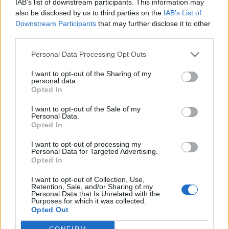
IAB’s list of downstream participants. This information may
Svetujemo, da pri uporabi plačilnih kartic na
also be disclosed by us to third parties on the
IAB’s List of
bančnih avtomatih upoštevate osnovna pravila za
Downstream Participants
that may further disclose it to other
third parties.
varno poslovanje s karticami.
Personal Data Processing Opt Outs
Pred uporabo bankomata je dobro, da:
I want to opt-out of the Sharing of my
personal data.
Opted In
\t
ste pozorni na sumljive osebe v bližini,
I want to opt-out of the Sale of my
Personal Data.
Opted In
\t
pregledate bankomat, preden ga uporabite
I want to opt-out of processing my
Personal Data for Targeted Advertising.
Opted In
\t
prekrijete vtipkano PIN številko,
I want to opt-out of Collection, Use,
Retention, Sale, and/or Sharing of my
Personal Data that Is Unrelated with the
\t
Purposes for which it was collected.
Opted Out
uporabljate SMS obveščanje o opravljenih
transakcijah.