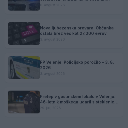
predmetov
6. avgust 2026
Nova ljubezenska prevara: Občanka
ostala brez več kot 27.000 evrov
3. avgust 2026
PP Velenje: Policijsko poročilo - 3. 8.
2026
3. avgust 2026
Pretep v gostinskem lokalu v Velenju:
46-letnik moškega udaril s steklenico
in ga zabodel
29. julij 2026