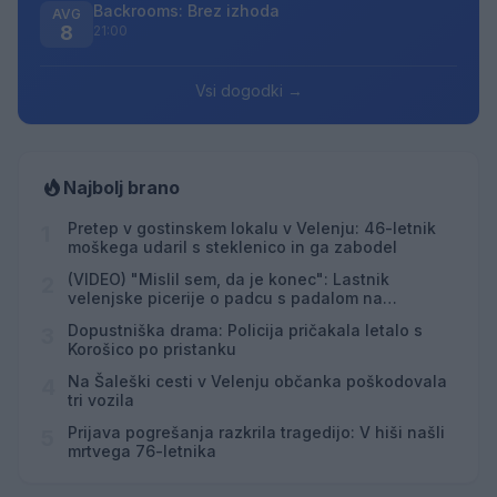
Backrooms: Brez izhoda
AVG
8
21:00
Vsi dogodki →
Najbolj brano
Pretep v gostinskem lokalu v Velenju: 46-letnik
1
moškega udaril s steklenico in ga zabodel
(VIDEO) "Mislil sem, da je konec": Lastnik
2
velenjske picerije o padcu s padalom na
Hrvaškem
Dopustniška drama: Policija pričakala letalo s
3
Korošico po pristanku
Na Šaleški cesti v Velenju občanka poškodovala
4
tri vozila
Prijava pogrešanja razkrila tragedijo: V hiši našli
5
mrtvega 76-letnika