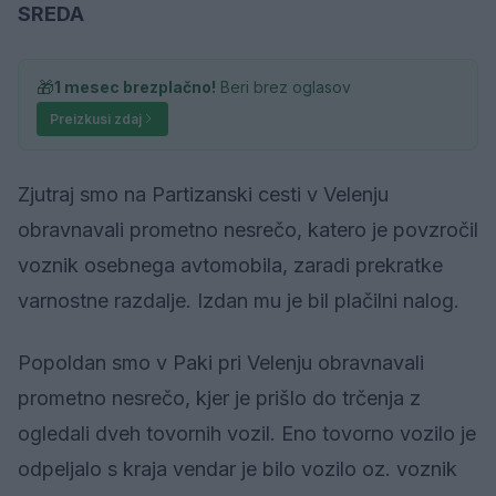
SREDA
🎁
1 mesec brezplačno!
Beri brez oglasov
Preizkusi zdaj
Zjutraj smo na Partizanski cesti v Velenju
obravnavali prometno nesrečo, katero je povzročil
voznik osebnega avtomobila, zaradi prekratke
varnostne razdalje. Izdan mu je bil plačilni nalog.
Popoldan smo v Paki pri Velenju obravnavali
prometno nesrečo, kjer je prišlo do trčenja z
ogledali dveh tovornih vozil. Eno tovorno vozilo je
odpeljalo s kraja vendar je bilo vozilo oz. voznik