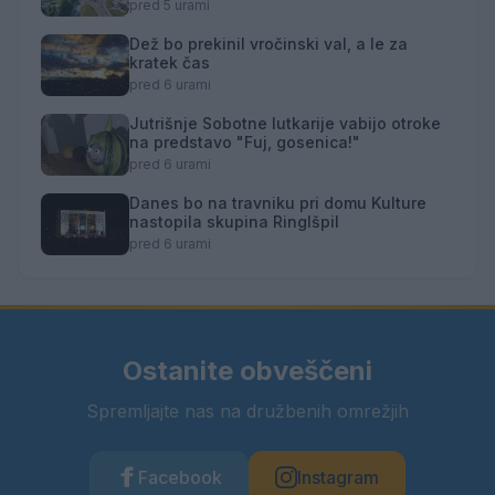
pred 5 urami
Dež bo prekinil vročinski val, a le za
kratek čas
pred 6 urami
Jutrišnje Sobotne lutkarije vabijo otroke
na predstavo "Fuj, gosenica!"
pred 6 urami
Danes bo na travniku pri domu Kulture
nastopila skupina Ringlšpil
pred 6 urami
Ostanite obveščeni
Spremljajte nas na družbenih omrežjih
Facebook
Instagram