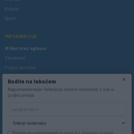
Kultura
Šport
INFORMACIJE
🎁 Beri brez oglasov
Zasebnost
Pogoji uporabe
Piškotki
×
Bodite na tekočem
Oglaševanje
Najpomembnejše Velenjčan novice naravnost v vaš e-
poštni predal.
Kontakt
Pravila nagradnih iger
Pravila volilne kampanje
Strinjam se s prejemanjem e-novic in z
obdelavo osebnih