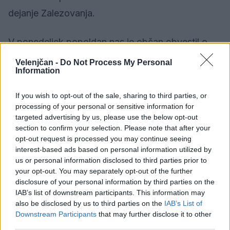
dejanje Zalezovanja.
V ponedeljek popoldan nas je občan obvestil o
tatvini mobilnega telefona. Oškodovanec je sedel
Velenjčan -
Do Not Process My Personal
Information
pred stanovanjskim blokom in poslušal glasbo
preko telefona. Mimo se je pripeljal njegov
If you wish to opt-out of the sale, sharing to third parties, or
znanec, pograbil telefon in ga odtujil. Zoper
processing of your personal or sensitive information for
targeted advertising by us, please use the below opt-out
storilca bomo podali kazensko ovadbo.
section to confirm your selection. Please note that after your
opt-out request is processed you may continue seeing
interest-based ads based on personal information utilized by
V ponedeljek zvečer smo obravnavali še kaznivo
us or personal information disclosed to third parties prior to
dejanje Poškodovanja tuje stvari. Neznani storilec
your opt-out. You may separately opt-out of the further
disclosure of your personal information by third parties on the
je na parkirnem prostoru na Žarovi cesti prerezal
IAB’s list of downstream participants. This information may
pnevmatiki na parkiranem vozilu. Za vandalom
also be disclosed by us to third parties on the
IAB’s List of
Downstream Participants
that may further disclose it to other
poizvedujemo.
third parties.