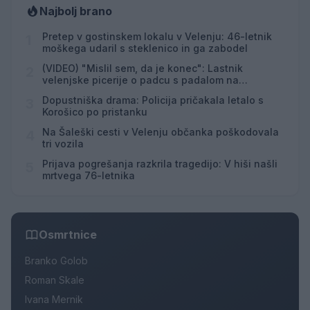
Najbolj brano
Pretep v gostinskem lokalu v Velenju: 46-letnik
1
moškega udaril s steklenico in ga zabodel
(VIDEO) "Mislil sem, da je konec": Lastnik
2
velenjske picerije o padcu s padalom na
Hrvaškem
Dopustniška drama: Policija pričakala letalo s
3
Korošico po pristanku
Na Šaleški cesti v Velenju občanka poškodovala
4
tri vozila
Prijava pogrešanja razkrila tragedijo: V hiši našli
5
mrtvega 76-letnika
Osmrtnice
Branko Golob
Roman Skale
Ivana Mernik