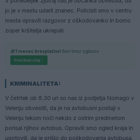
V ponedeljek zjutraj nas je občanka obvestila, da
jo je v mestu udaril znanec. Policisti smo v centru
mesta opravili razgovor z oškodovanko in bomo
zoper kršitelja ukrepali.
🎁
1 mesec brezplačno!
Beri brez oglasov
Preizkusi zdaj
KRIMINALITETA:
V četrtek ob 8.30 uri so nas iz podjetja Nomago v
Velenju obvestili, da je na avtobusni postaji v
Velenju tekom noči nekdo z ostrim predmetom
porisal njihov avtobus. Opravili smo ogled kraja in
ugotovili, da je prišlo do poškodovanja avtobusa.