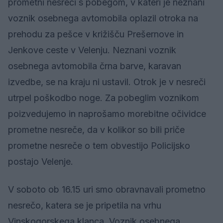
prometni nesreči s pobegom, v kateri je neznani
voznik osebnega avtomobila oplazil otroka na
prehodu za pešce v križišču Prešernove in
Jenkove ceste v Velenju. Neznani voznik
osebnega avtomobila črna barve, karavan
izvedbe, se na kraju ni ustavil. Otrok je v nesreči
utrpel poškodbo noge. Za pobeglim voznikom
poizvedujemo in naprošamo morebitne očividce
prometne nesreče, da v kolikor so bili priče
prometne nesreče o tem obvestijo Policijsko
postajo Velenje.
V soboto ob 16.15 uri smo obravnavali prometno
nesrečo, katera se je pripetila na vrhu
Vinskogorskega klanca. Voznik osebnega