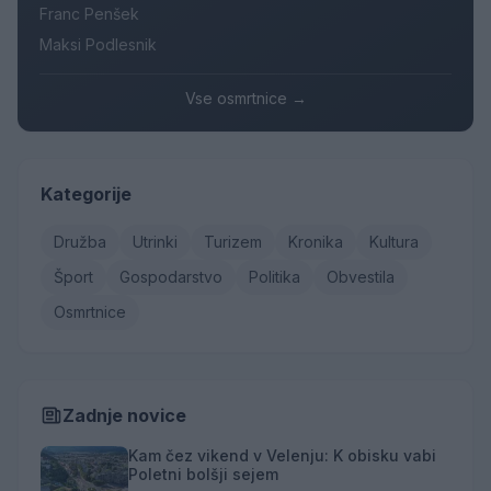
Franc Penšek
Maksi Podlesnik
Vse osmrtnice →
Kategorije
Družba
Utrinki
Turizem
Kronika
Kultura
Šport
Gospodarstvo
Politika
Obvestila
Osmrtnice
Zadnje novice
Kam čez vikend v Velenju: K obisku vabi
Poletni bolšji sejem