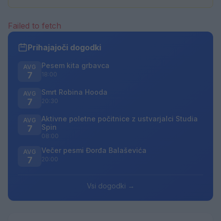
Failed to fetch
Prihajajoči dogodki
Pesem kita grbavca
AVG
7
18:00
Smrt Robina Hooda
AVG
7
20:30
Aktivne poletne počitnice z ustvarjalci Studia
AVG
Spin
7
08:00
Večer pesmi Đorđa Balaševića
AVG
7
20:00
Vsi dogodki →