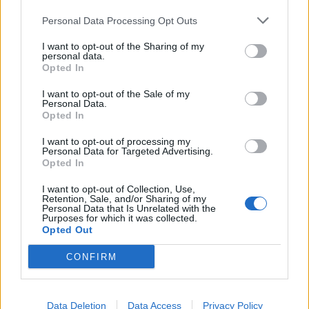
Personal Data Processing Opt Outs
Kronika
I want to opt-out of the Sharing of my
KATEGORIJE
personal data.
Opted In
I want to opt-out of the Sale of my
Personal Data.
Opted In
Sorodno
Več iz kategorije Kronika
I want to opt-out of processing my
Personal Data for Targeted Advertising.
Opted In
Tatvina na Velenjski plaži: Obiskovalec
I want to opt-out of Collection, Use,
ostal brez nahrbtnika in osebnih
Retention, Sale, and/or Sharing of my
predmetov
Personal Data that Is Unrelated with the
6. avgust 2026
Purposes for which it was collected.
Opted Out
CONFIRM
Nova ljubezenska prevara: Občanka
ostala brez več kot 27.000 evrov
3. avgust 2026
Data Deletion
Data Access
Privacy Policy