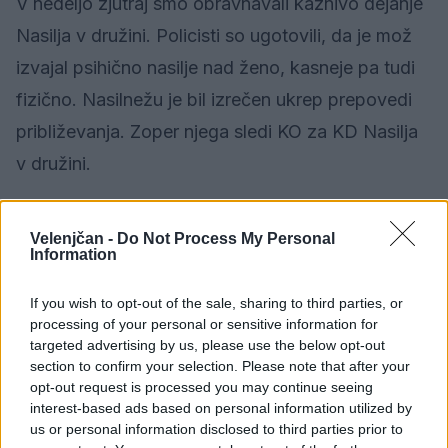
V nedeljo zjutraj smo obravnavali kaznivo dejanje
Nasilja v družini. Policisti so ugotovili, da je mož
izvajal psihično nasilje nad ženo, kasneje pa tudi
fizično. Nasilnežu je bil izrečen ukrep prepovedi
približevanja. Zoper njega sledi KO za KD Nasilja
v družini.
V ponedeljek zjutraj smo bili obveščeni o vlomu v
Velenjčan -
Do Not Process My Personal
kontejner v Lokovici. Neznani storilec je pristopil
Information
do barake na delovišču in z neznanim predmetom
If you wish to opt-out of the sale, sharing to third parties, or
preščipnil obešanko in iz notranjosti odtujil
processing of your personal or sensitive information for
bencinsko rezalko za beton znamke Wacker
targeted advertising by us, please use the below opt-out
section to confirm your selection. Please note that after your
Neuson, tip BTS 635 S, tov. št. 18026384, int. št.
opt-out request is processed you may continue seeing
interest-based ads based on personal information utilized by
2399, št.letnik 2017. Materialna škoda znaša okoli
us or personal information disclosed to third parties prior to
2000 eur. Za storilcem poizvedujemo