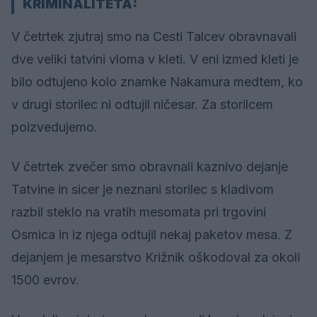
KRIMINALITETA:
V četrtek zjutraj smo na Cesti Talcev obravnavali
dve veliki tatvini vloma v kleti. V eni izmed kleti je
bilo odtujeno kolo znamke Nakamura medtem, ko
v drugi storilec ni odtujil ničesar. Za storilcem
poizvedujemo.
V četrtek zvečer smo obravnali kaznivo dejanje
Tatvine in sicer je neznani storilec s kladivom
razbil steklo na vratih mesomata pri trgovini
Osmica in iz njega odtujil nekaj paketov mesa. Z
dejanjem je mesarstvo Križnik oškodoval za okoli
1500 evrov.