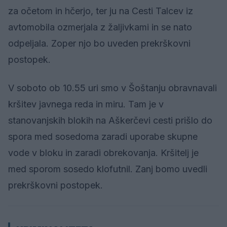
za očetom in hčerjo, ter ju na Cesti Talcev iz
avtomobila ozmerjala z žaljivkami in se nato
odpeljala. Zoper njo bo uveden prekrškovni
postopek.
V soboto ob 10.55 uri smo v Šoštanju obravnavali
kršitev javnega reda in miru. Tam je v
stanovanjskih blokih na Aškerčevi cesti prišlo do
spora med sosedoma zaradi uporabe skupne
vode v bloku in zaradi obrekovanja. Kršitelj je
med sporom sosedo klofutnil. Zanj bomo uvedli
prekrškovni postopek.