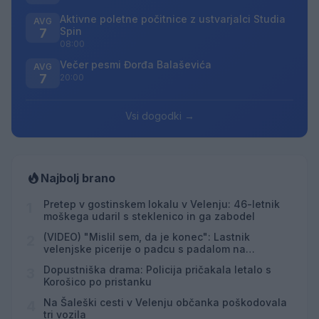
Aktivne poletne počitnice z ustvarjalci Studia
AVG
Spin
7
08:00
Večer pesmi Đorđa Balaševića
AVG
7
20:00
Vsi dogodki →
Najbolj brano
Pretep v gostinskem lokalu v Velenju: 46-letnik
1
moškega udaril s steklenico in ga zabodel
(VIDEO) "Mislil sem, da je konec": Lastnik
2
velenjske picerije o padcu s padalom na
Hrvaškem
Dopustniška drama: Policija pričakala letalo s
3
Korošico po pristanku
Na Šaleški cesti v Velenju občanka poškodovala
4
tri vozila