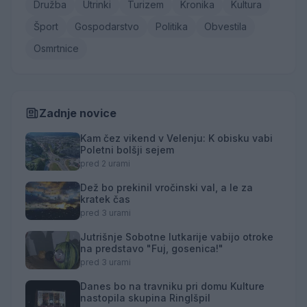
Družba
Utrinki
Turizem
Kronika
Kultura
Šport
Gospodarstvo
Politika
Obvestila
Osmrtnice
Zadnje novice
Kam čez vikend v Velenju: K obisku vabi
Poletni bolšji sejem
pred 2 urami
Dež bo prekinil vročinski val, a le za
kratek čas
pred 3 urami
Jutrišnje Sobotne lutkarije vabijo otroke
na predstavo "Fuj, gosenica!"
pred 3 urami
Danes bo na travniku pri domu Kulture
nastopila skupina Ringlšpil