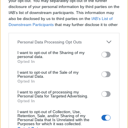
your opt-out. You may separately opt-out of the further
disclosure of your personal information by third parties on the
IAB’s list of downstream participants. This information may
V ponedeljek smo obravnavali še eno kaznivo
also be disclosed by us to third parties on the
IAB’s List of
dejanje Nasilja v družini, kjer je moški ob stiku z
Downstream Participants
that may further disclose it to other
third parties.
otrokom in srečanju z materjo v prepiru izgubil
živce in jo prijel za vrat. Izrekli smo mu prepoved
Personal Data Processing Opt Outs
približevanja, podali pa bomo tudi kazensko
I want to opt-out of the Sharing of my
personal data.
ovadbo za kaznivo dejanje Nasilja v družini.
Opted In
I want to opt-out of the Sale of my
Personal Data.
Opted In
Kronika
KATEGORIJE
I want to opt-out of processing my
Personal Data for Targeted Advertising.
Opted In
I want to opt-out of Collection, Use,
Sorodno
Retention, Sale, and/or Sharing of my
Personal Data that Is Unrelated with the
Več iz kategorije Kronika
Purposes for which it was collected.