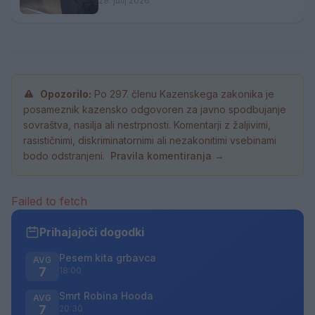
29. julij 2026
Opozorilo:
Po 297. členu Kazenskega zakonika je
posameznik kazensko odgovoren za javno spodbujanje
sovraštva, nasilja ali nestrpnosti. Komentarji z žaljivimi,
rasističnimi, diskriminatornimi ali nezakonitimi vsebinami
bodo odstranjeni.
Pravila komentiranja →
Failed to fetch
Prihajajoči dogodki
Pesem kita grbavca
AVG
7
18:00
Smrt Robina Hooda
AVG
7
20:30