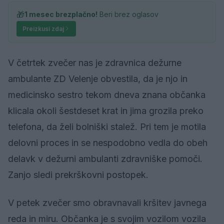
🎁
1 mesec brezplačno!
Beri brez oglasov
Preizkusi zdaj
V četrtek zvečer nas je zdravnica dežurne
ambulante ZD Velenje obvestila, da je njo in
medicinsko sestro tekom dneva znana občanka
klicala okoli šestdeset krat in jima grozila preko
telefona, da želi bolniški stalež. Pri tem je motila
delovni proces in se nespodobno vedla do obeh
delavk v dežurni ambulanti zdravniške pomoči.
Zanjo sledi prekrškovni postopek.
V petek zvečer smo obravnavali kršitev javnega
reda in miru. Občanka je s svojim vozilom vozila