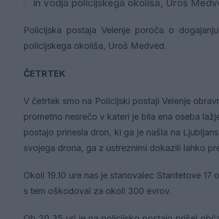
in vodja policijskega okoliša, Uroš Medve
Policijska postaja Velenje poroča o dogajanju 
policijskega okoliša, Uroš Medved.
ČETRTEK
V četrtek smo na Policijski postaji Velenje obravn
prometno nesrečo v kateri je bila ena oseba laž
postajo prinesla dron, ki ga je našla na Ljubljan
svojega drona, ga z ustreznimi dokazili lahko p
Okoli 19.10 ure nas je stanovalec Stantetove 17 
s tem oškodoval za okoli 300 evrov.
Ob 20.35 uri je na policijsko postajo prišel obč