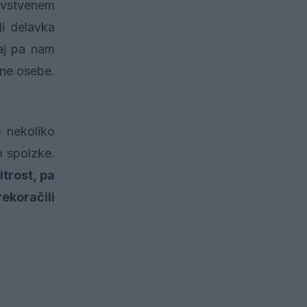
ravstvenem
di delavka
daj pa nam
tne osebe.
 nekoliko
o spolzke.
itrost, pa
rekoračili