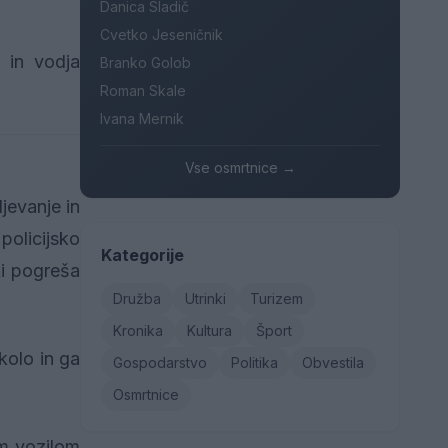
Danica Sladič
Cvetko Jeseničnik
t in vodja
Branko Golob
Roman Skale
Ivana Mernik
Vse osmrtnice →
ljevanje in
policijsko
Kategorije
ki pogreša
Družba
Utrinki
Turizem
Kronika
Kultura
Šport
kolo in ga
Gospodarstvo
Politika
Obvestila
Osmrtnice
im vozilom