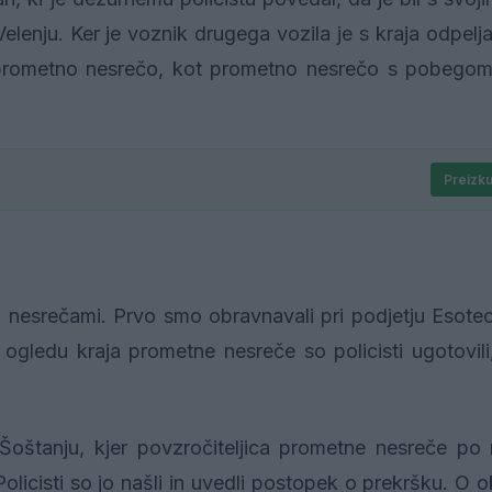
elenju. Ker je voznik drugega vozila je s kraja odpelja
ili prometno nesrečo, kot prometno nesrečo s pobego
Preizku
 nesrečami. Prvo smo obravnavali pri podjetju Esote
gledu kraja prometne nesreče so policisti ugotovili,
oštanju, kjer povzročiteljica prometne nesreče po n
olicisti so jo našli in uvedli postopek o prekršku. O o