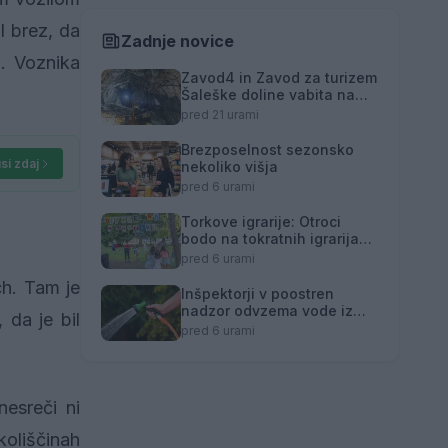
l brez, da
Zadnje novice
m. Voznika
Zavod4 in Zavod za turizem
Šaleške doline vabita na
voden ogled Mornove
pred 21 urami
zijalke
Brezposelnost sezonsko
si zdaj
nekoliko višja
pred 6 urami
Torkove igrarije: Otroci
bodo na tokratnih igrarijah
slikali z akvareli
pred 6 urami
ch. Tam je
Inšpektorji v poostren
nadzor odvzema vode iz
 da je bil
vodotokov
pred 6 urami
esreči ni
koliščinah