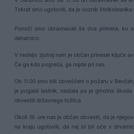
Tokrat smo ugotovili, da je voznik štirikolesnika
Ponoči smo obravnavali še dva primera, ko so
denarnico.
V nedeljo zjutraj nam je občan prinesel ključe
Če ga kdo pogreša, ga najde pri nas.
Ob 11.00 smo bili obveščeni o požaru v Bevčah,
je pogasil lastnik, nastala pa je gmotna škoda
obvestili državnega tožilca.
Okoli 19. ure nas je občan obvestil, da je njegov
na kraju ugotovili, da naj bi bil oče v drvarn