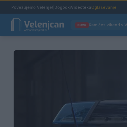
Povezujemo Velenje!
|
Dogodki
Videoteka
Oglaševanje
NOVO