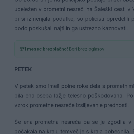
udeležen v prometni nesreči na Šaleški cesti v V
bi si izmenjala podatke, so policisti opredel
bodo poskušali najti in ga ustrezno kaznovati.
🎁
1 mesec brezplačno!
Beri brez oglasov
PETEK
V petek smo imeli polne roke dela s prometnimi
bila ena oseba lažje telesno poškodovana. Po o
vzrok prometne nesreče izsiljevanje prednosti.
Še ena prometna nesreča pa se je zgodila v Š
počakala na kraju temveč je s kraja pobegnila. P