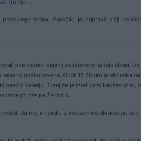
d.\n\n\n...
preteklega tedna. Poročilo je pripravil višji policis
avali dve kaznivi dejanji poškodovanja tuje stvari, izsi
je telesno poškodovana. Okoli 16.30 ure je občanka na 
ski cesti v Velenju. Torej če je med vami kakšen pilot, 
revzame pri nas na Žarovi 4.
obvestil, da mu je nekdo iz kolesarnice ukradel gorsko 
an, ki je dežurnemu policistu povedal, da je bil s svoj