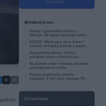
Vsi dogodki →
Najbolj brano
Pretep v gostinskem lokalu v
1
Velenju: 46-letnik moškega udaril s
steklenico in ga zabodel
(VIDEO) "Mislil sem, da je konec":
2
Lastnik velenjske picerije o padcu s
padalom na Hrvaškem
Dopustniška drama: Policija
3
pričakala letalo s Korošico po
pristanku
Na Šaleški cesti v Velenju občanka
4
poškodovala tri vozila
Prijava pogrešanja razkrila
5
tragedijo: V hiši našli mrtvega 76-
letnika
Osmrtnice
policist