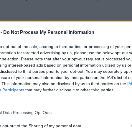
a spletu še posebej pozoren. Pa vendar so še vedno po
 -
Do Not Process My Personal Information
i na spletu res na hitro prišli do dodatnega zasluž
to ugotovijo, da temu ni tako in se radi opečejo pri
to opt-out of the sale, sharing to third parties, or processing of your per
 na socialnem omrežju podjetju za trgovanje z valutam
formation for targeted advertising by us, please use the below opt-out s
r selection. Please note that after your opt-out request is processed y
bila vsaka sled. Mi bomo seveda naredili vse kar lahk
eing interest-based ads based on personal information utilized by us or
Za vse tiste, ki pa imate podobne načrte, o vlaganju 
disclosed to third parties prior to your opt-out. You may separately opt-
losure of your personal information by third parties on the IAB’s list of
dni in če niste čisto prepričani o tem, da je to res 
. This information may also be disclosed by us to third parties on the
IA
Participants
that may further disclose it to other third parties.
m, ki se je zgodila na parkirnem prostoru na Kersniko
l Data Processing Opt Outs
 trčil v parkirano vozilo in s kraja pobegnil.
o opt-out of the Sharing of my personal data.
ojiteljev malih živali, dnevna izmena pa se je končala