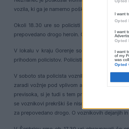
Opted 
vozila, ki ga je namerno poškodoval neznani sto
I want t
Opted 
Okoli 18.30 ure so policisti Velenjčanu zasegl
I want 
prepovedano drogo heroin. Če bo strokovna anal
Advertis
Opted 
V lokalu v kraju Gorenje so se nekaj minut pred
I want t
of my P
prihodom policistov. Policisti bodo o dogodku zbr
was col
Opted 
V soboto sta policista vozniku zasegla osebni a
zaradi vožnje pod vplivom alkohola odvzeto. Ker 
previsoka, si je tudi s tem prislužil še dodatn
se voznikovi prekrški še niso končali, saj so mu
za prepovedano drogo. O voznikovih dejanjih i
V Šenbricu smo ob 17.30 uri obravnavali še e