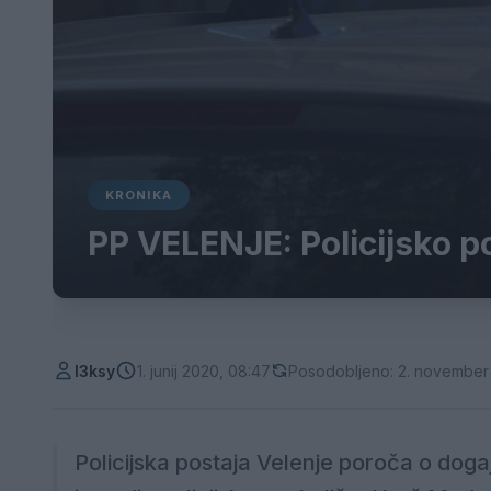
KRONIKA
PP VELENJE: Policijsko po
l3ksy
1. junij 2020, 08:47
Posodobljeno: 2. november
Policijska postaja Velenje poroča o dogaja