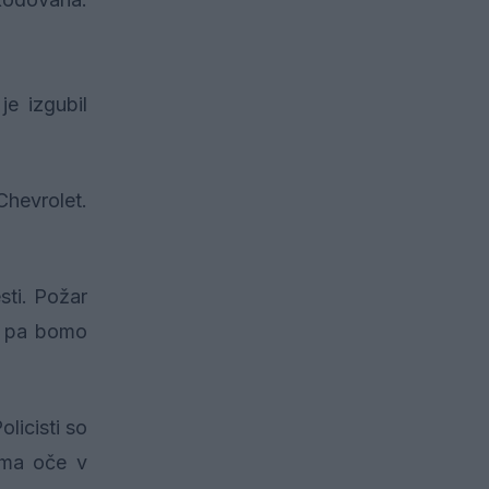
e izgubil
Chevrolet.
sti. Požar
ah pa bomo
licisti so
 ima oče v