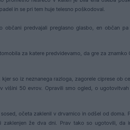
 padel in se pri tem huje telesno poškodoval.
 občani predvajali preglasno glasbo, en občan pa j
 avtomobila za katere predvidevamo, da gre za znamko 
 kjer so iz neznanega razloga, zagorele ciprese ob ce
 v višini 50 evrov. Opravili smo ogled, o ugotovitv
 sosed, očeta zaklenil v drvarnico in odšel od doma. Po
ici zaklenjen že dva dni. Prav tako so ugotovili, da