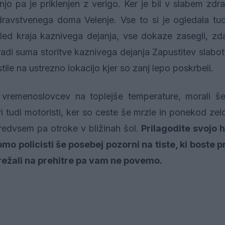
anjo pa je priklenjen z verigo. Ker je bil v slabem zd
dravstvenega doma Velenje. Vse to si je ogledala tu
gled kraja kaznivega dejanja, vse dokaze zasegli, z
radi suma storitve kaznivega dejanja Zapustitev slabo
e na ustrezno lokacijo kjer so zanj lepo poskrbeli.
 vremenoslovcev na toplejše temperature, morali še
vi tudi motoristi, ker so ceste še mrzle in ponekod zel
predvsem pa otroke v bližinah šol.
Prilagodite svojo h
omo policisti še posebej pozorni na tiste, ki boste p
 prežali na prehitre pa vam ne povemo.