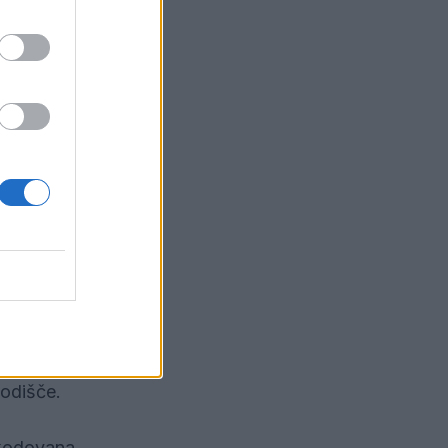
 da gre za
li še pred
vce.
dovoljenje
a še vedno
asu. S tem
mo, da gre
sodišče.
kodovana.