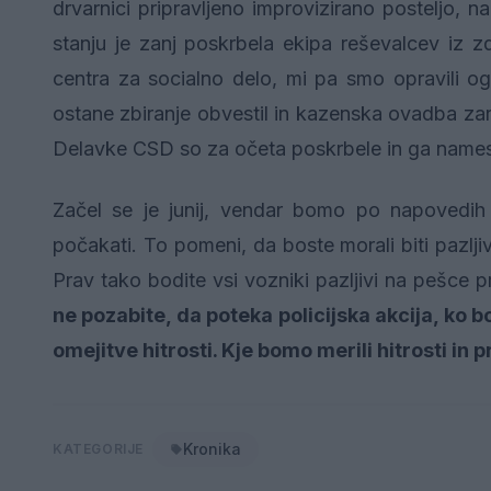
drvarnici pripravljeno improvizirano posteljo, n
stanju je zanj poskrbela ekipa reševalcev iz z
centra za socialno delo, mi pa smo opravili o
ostane zbiranje obvestil in kazenska ovadba za
Delavke CSD so za očeta poskrbele in ga namestil
Začel se je junij, vendar bomo po napovedih
počakati. To pomeni, da boste morali biti pazlji
Prav tako bodite vsi vozniki pazljivi na pešce 
ne pozabite, da poteka policijska akcija, ko b
omejitve hitrosti. Kje bomo merili hitrosti in
Kronika
KATEGORIJE