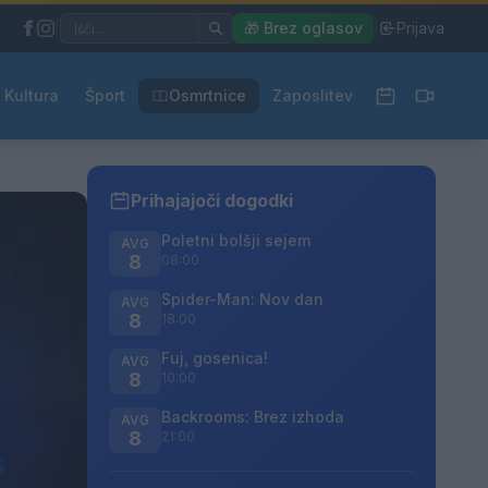
|
🎁 Brez oglasov
|
Prijava
Kultura
Šport
Osmrtnice
Zaposlitev
Prihajajoči dogodki
Poletni bolšji sejem
AVG
8
08:00
Spider-Man: Nov dan
AVG
8
18:00
Fuj, gosenica!
AVG
8
10:00
Backrooms: Brez izhoda
AVG
8
21:00