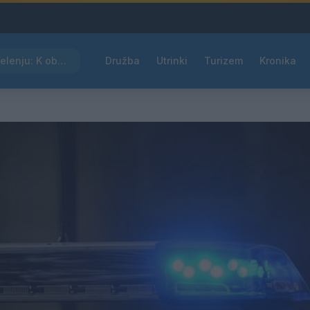
Kam čez vikend v Velenju: K obisku vabi Poletni bolšji sejem
Družba
Utrinki
Turizem
Kronika