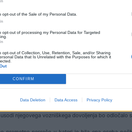
In
rilec.
o opt-out of the Sale of my Personal Data.
In
i večjo količino substance, za katero predvidevamo,
to opt-out of processing my Personal Data for Targeted
iza to potrdila bomo občana ovadili na sodišču.
ing.
In
 deveto zvečer sprli trije gosti, ki so lokal zapusti
o opt-out of Collection, Use, Retention, Sale, and/or Sharing
ersonal Data that Is Unrelated with the Purposes for which it
ali vsa potrebna obvestila in ukrepali zoper prepirlji
lected.
Out
vtomobil, ker je vozil v času, ko mu je bilo vozniško 
CONFIRM
še ni bil trezen in je bila izmerjena količina alkohol
o kazen, poleg vsega pa je vozil še brez varnostnega p
Data Deletion
Data Access
Privacy Policy
 policisti zasegli še posušeno rastlino za katero sumi
n usodi njegovega vozniškega dovoljenja bo odločalo 
no prometno nesrečo v kateri je bila ena oseba poš