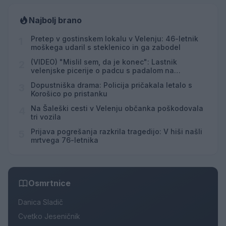
Najbolj brano
Pretep v gostinskem lokalu v Velenju: 46-letnik
1
moškega udaril s steklenico in ga zabodel
(VIDEO) "Mislil sem, da je konec": Lastnik
2
velenjske picerije o padcu s padalom na
Hrvaškem
Dopustniška drama: Policija pričakala letalo s
3
Korošico po pristanku
Na Šaleški cesti v Velenju občanka poškodovala
4
tri vozila
Prijava pogrešanja razkrila tragedijo: V hiši našli
5
mrtvega 76-letnika
Osmrtnice
Danica Sladič
Cvetko Jeseničnik