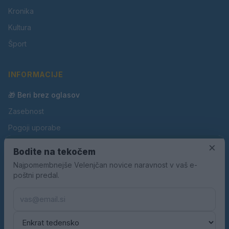
Kronika
Kultura
Šport
INFORMACIJE
🎁 Beri brez oglasov
Zasebnost
Pogoji uporabe
×
Piškotki
Bodite na tekočem
Oglaševanje
Najpomembnejše Velenjčan novice naravnost v vaš e-
poštni predal.
Kontakt
Pravila nagradnih iger
Pravila volilne kampanje