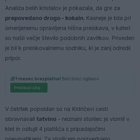
Analiza belih kristalov je pokazala, da gre za
prepovedano drogo - kokain.
Kasneje je bila pri
omenjenemu opravljena hišna preiskava, v kateri
so našli večje število podobnih zavitkov. Priveden
je bil k preiskovalnemu sodniku, ki je zanj odredil
pripor.
🎁
1 mesec brezplačno!
Beri brez oglasov
Preizkusi zdaj
V četrtek popoldan so na Kidričevi cesti
obravnavali
tatvino
- neznani storilec je vlomil v
klet in odtujil 4 platišča s pripadajočimi
pnevmatikami. Za storilcem poizvedujejo.