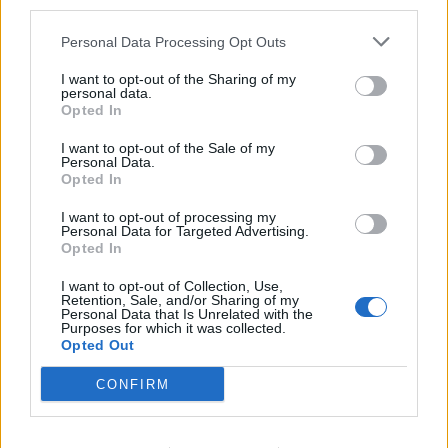
third parties.
Personal Data Processing Opt Outs
javni red in mir
kriminaliteta
KLJUČNE BESEDE
policija
policijsko poročilo
pp velenje
I want to opt-out of the Sharing of my
personal data.
pretep
prometna varnost
tatvina
Opted In
I want to opt-out of the Sale of my
Personal Data.
Opted In
Sorodno
I want to opt-out of processing my
Več iz kategorije Kronika
Personal Data for Targeted Advertising.
Opted In
I want to opt-out of Collection, Use,
Tatvina na Velenjski plaži: Obiskovalec
Retention, Sale, and/or Sharing of my
Personal Data that Is Unrelated with the
ostal brez nahrbtnika in osebnih
Purposes for which it was collected.
predmetov
6. avgust 2026
Opted Out
CONFIRM
Nova ljubezenska prevara: Občanka
ostala brez več kot 27.000 evrov