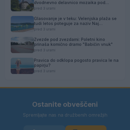
dvodnevno delavnico mozaika pod
mentorstvom Mojce Marije Černivšek
pred 3 urami
Glasovanje je v teku: Velenjska plaža se
tudi letos poteguje za naziv Naj
kopališče
pred 3 urami
Zvezde pod zvezdami: Poletni kino
prinaša komično dramo "Babičin vnuk"
pred 3 urami
Pravica do odklopa pogosto pravica le na
papirju?
pred 3 urami
Ostanite obveščeni
Spremljajte nas na družbenih omrežjih