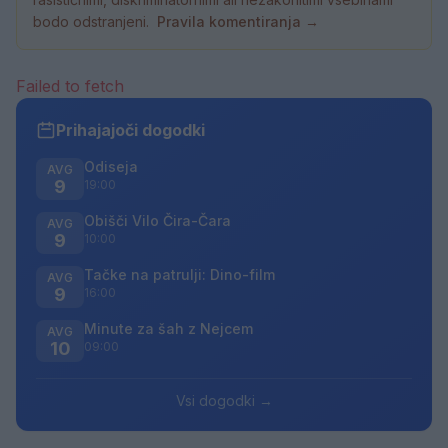
bodo odstranjeni.
Pravila komentiranja →
Failed to fetch
Prihajajoči dogodki
Odiseja
AVG
9
19:00
Obišči Vilo Čira-Čara
AVG
9
10:00
Tačke na patrulji: Dino-film
AVG
9
16:00
Minute za šah z Nejcem
AVG
10
09:00
Vsi dogodki →