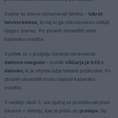
Zvečer so znova obravnavali tatvino -
tokrat
tatvino kolesa,
ki naj bi ga oškodovancu odtujil
njegov znanec. Po zbranih obvestilih sledi
kazenska ovadba.
V petek so v podjetju Gorenje obravnavali
delovno nezgodo -
voznik
viličarja je trčil v
delavko,
ki je utrpela lažje telesne poškodbe. Po
zbranih obvestilih bodo napisali kazensko
ovadbo.
V nedeljo okoli 3. ure zjutraj so posredovali pred
lokalom v Velenju, kjer je prišlo do
pretepa.
Na