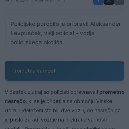
Policijsko poročilo je pripravil Aleksander
Levpušček, višji policist - vodja
policijskega okoliša.
Prometna varnost
V četrtek zjutraj so policisti obravnavali
prometno
nesrečo
, ki se je pripetila na območju Vinske
Gore. Udeleženi sta bili dve vozili, do nesreče pa
je prišlo zaradi vožnje na prekratki varnostni
razdalji. Povzročitelju je bil izdan plačilni nalog.