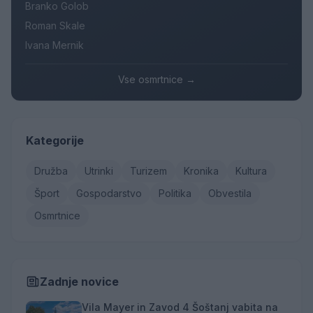
Branko Golob
Roman Skale
Ivana Mernik
Vse osmrtnice →
Kategorije
Družba
Utrinki
Turizem
Kronika
Kultura
Šport
Gospodarstvo
Politika
Obvestila
Osmrtnice
Zadnje novice
Vila Mayer in Zavod 4 Šoštanj vabita na