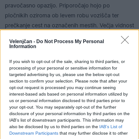
pravočasno opazijo. Priporočajo hojo po
pločnikih oziroma ob levem robu vozišča ter
prečkanje cest na označenih mestih. Večja vidnost
pomeni večjo varnost.
Velenjčan -
Do Not Process My Personal
Information
Beračenje
If you wish to opt-out of the sale, sharing to third parties, or
processing of your personal or sensitive information for
Za vsiljivo in žaljivo beračenje je predpisana tudi
targeted advertising by us, please use the below opt-out
denarna kazen po Zakonu o varstvu javnega reda
section to confirm your selection. Please note that after your
opt-out request is processed you may continue seeing
in miru. Ker je moteče ravnanje, predvsem pred
interest-based ads based on personal information utilized by
trgovinami in centri, policisti naprošajo občane, da
us or personal information disclosed to third parties prior to
your opt-out. You may separately opt-out of the further
jih o tovrstnih kršitvah obveščajo.
disclosure of your personal information by third parties on the
IAB’s list of downstream participants. This information may
also be disclosed by us to third parties on the
IAB’s List of
Downstream Participants
that may further disclose it to other
Kronika
KATEGORIJE