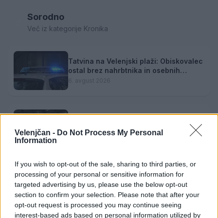
Sorodno
Več iz kategorije Kronika
Tatvina na Velenjski plaži: Obiskovalec
ostal brez nahrbtnika in osebnih
predmetov
6. avgust 2026
Nova ljubezenska prevara: Občanka
ostala brez več kot 27.000 evrov
Velenjčan -
Do Not Process My Personal
3. avgust 2026
Information
If you wish to opt-out of the sale, sharing to third parties, or
processing of your personal or sensitive information for
PP Velenje: Policijsko poročilo - 3. 8.
targeted advertising by us, please use the below opt-out
2026
section to confirm your selection. Please note that after your
3. avgust 2026
opt-out request is processed you may continue seeing
interest-based ads based on personal information utilized by