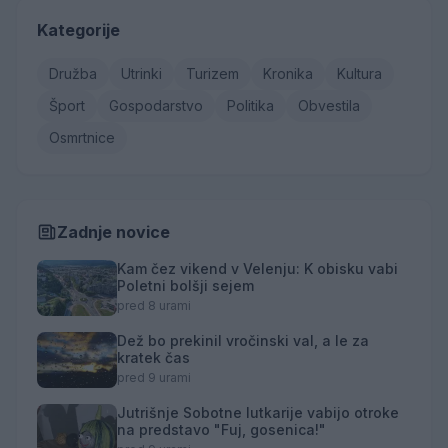
Kategorije
Družba
Utrinki
Turizem
Kronika
Kultura
Šport
Gospodarstvo
Politika
Obvestila
Osmrtnice
Zadnje novice
Kam čez vikend v Velenju: K obisku vabi
Poletni bolšji sejem
pred 8 urami
Dež bo prekinil vročinski val, a le za
kratek čas
pred 9 urami
Jutrišnje Sobotne lutkarije vabijo otroke
na predstavo "Fuj, gosenica!"