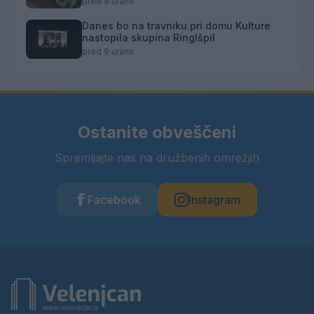
pred 9 urami
Danes bo na travniku pri domu Kulture
nastopila skupina Ringlšpil
pred 9 urami
Ostanite obveščeni
Spremljajte nas na družbenih omrežjih
Facebook
Instagram