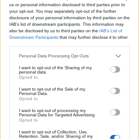
us or personal information disclosed to third parties prior to
your opt-out. You may separately opt-out of the further
Pretep v gostinskem lokalu v Velenju:
46-letnik moškega udaril s steklenico
disclosure of your personal information by third parties on the
in ga zabodel
IAB’s list of downstream participants. This information may
29. julij 2026
also be disclosed by us to third parties on the
IAB’s List of
Downstream Participants
that may further disclose it to other
third parties.
Personal Data Processing Opt Outs
Opozorilo:
Po 297. členu Kazenskega zakonika je
I want to opt-out of the Sharing of my
personal data.
posameznik kazensko odgovoren za javno spodbujanje
Opted In
sovraštva, nasilja ali nestrpnosti. Komentarji z žaljivimi,
rasističnimi, diskriminatornimi ali nezakonitimi vsebinami
I want to opt-out of the Sale of my
bodo odstranjeni.
Pravila komentiranja →
Personal Data.
Opted In
I want to opt-out of processing my
Failed to fetch
Personal Data for Targeted Advertising.
Opted In
Prihajajoči dogodki
I want to opt-out of Collection, Use,
Retention, Sale, and/or Sharing of my
Poletni bolšji sejem
AVG