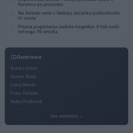
3
Korošico po pristanku
Na Šaleški cesti v Velenju občanka poškodovala
4
tri vozila
Prijava pogrešanja razkrila tragedijo: V hiši našli
5
mrtvega 76-letnika
Osmrtnice
Branko Golob
Roman Skale
Ivana Mernik
Franc Penšek
Maksi Podlesnik
Vse osmrtnice →