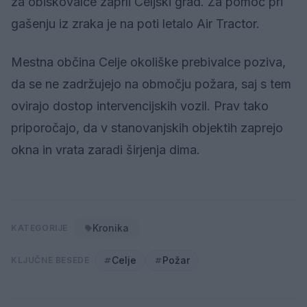
za obiskovalce zaprli Celjski grad. Za pomoč pri
gašenju iz zraka je na poti letalo Air Tractor.
Mestna občina Celje okoliške prebivalce poziva,
da se ne zadržujejo na območju požara, saj s tem
ovirajo dostop intervencijskih vozil. Prav tako
priporočajo, da v stanovanjskih objektih zaprejo
okna in vrata zaradi širjenja dima.
Kronika
KATEGORIJE
Celje
Požar
KLJUČNE BESEDE