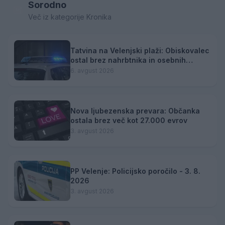
Sorodno
Več iz kategorije Kronika
Tatvina na Velenjski plaži: Obiskovalec
ostal brez nahrbtnika in osebnih
predmetov
6. avgust 2026
Nova ljubezenska prevara: Občanka
ostala brez več kot 27.000 evrov
3. avgust 2026
PP Velenje: Policijsko poročilo - 3. 8.
2026
3. avgust 2026