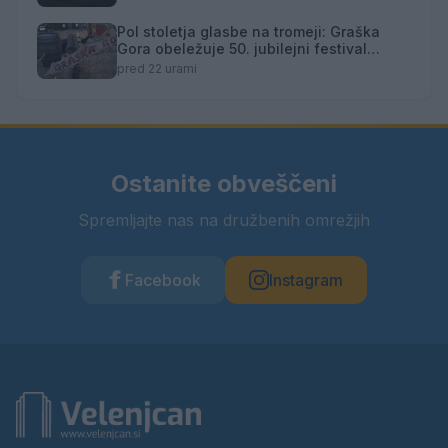
Pol stoletja glasbe na tromeji: Graška
Gora obeležuje 50. jubilejni festival
narodno-zabavne glasbe
pred 22 urami
Ostanite obveščeni
Spremljajte nas na družbenih omrežjih
Facebook
Instagram