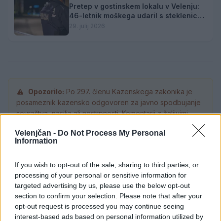
Pretep v gostinskem lokalu v Velenju:
46-letnik moškega udaril s steklenico
in ga zabodel
29. julij 2026
Opozorilo:
Po 297. členu Kazenskega zakonika je
posameznik kazensko odgovoren za javno spodbujanje
sovraštva, nasilja ali nestrpnosti. Komentarji z žaljivimi,
rasističnimi, diskriminatornimi ali nezakonitimi vsebinami
Velenjčan -
Do Not Process My Personal
bodo odstranjeni.
Pravila komentiranja →
Information
If you wish to opt-out of the sale, sharing to third parties, or
Failed to fetch
processing of your personal or sensitive information for
targeted advertising by us, please use the below opt-out
Prihajajoči dogodki
section to confirm your selection. Please note that after your
opt-out request is processed you may continue seeing
Aktivne poletne počitnice z ustvarjalci Studia
AVG
Spin
6
interest-based ads based on personal information utilized by