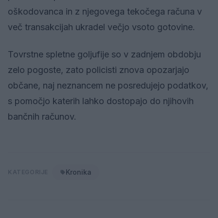
oškodovanca in z njegovega tekočega računa v
več transakcijah ukradel večjo vsoto gotovine.
Tovrstne spletne goljufije so v zadnjem obdobju
zelo pogoste, zato policisti znova opozarjajo
občane, naj neznancem ne posredujejo podatkov,
s pomočjo katerih lahko dostopajo do njihovih
bančnih računov.
Kronika
KATEGORIJE