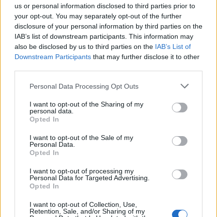
08:00
us or personal information disclosed to third parties prior to
your opt-out. You may separately opt-out of the further
Srečanje članov Gobarskega društva Marauh
AVG
Velenje
6
disclosure of your personal information by third parties on the
18:00
IAB’s list of downstream participants. This information may
also be disclosed by us to third parties on the
IAB’s List of
Moč branja: Beremo pod krošnjami
AVG
6
Downstream Participants
that may further disclose it to other
19:00
third parties.
Večer pesmi Đorđa Balaševića
AVG
7
20:00
Personal Data Processing Opt Outs
I want to opt-out of the Sharing of my
Vsi dogodki →
personal data.
Opted In
I want to opt-out of the Sale of my
Personal Data.
Najbolj brano
Opted In
Pretep v gostinskem lokalu v Velenju: 46-letnik
1
I want to opt-out of processing my
moškega udaril s steklenico in ga zabodel
Personal Data for Targeted Advertising.
Opted In
(VIDEO) "Mislil sem, da je konec": Lastnik
2
velenjske picerije o padcu s padalom na
I want to opt-out of Collection, Use,
Hrvaškem
Retention, Sale, and/or Sharing of my
Dopustniška drama: Policija pričakala letalo s
3