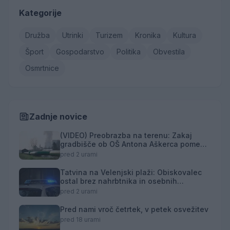
Kategorije
Družba
Utrinki
Turizem
Kronika
Kultura
Šport
Gospodarstvo
Politika
Obvestila
Osmrtnice
Zadnje novice
(VIDEO) Preobrazba na terenu: Zakaj
gradbišče ob OŠ Antona Aškerca pomeni
naložbo v prihodnost?
pred 2 urami
Tatvina na Velenjski plaži: Obiskovalec
ostal brez nahrbtnika in osebnih
predmetov
pred 2 urami
Pred nami vroč četrtek, v petek osvežitev
pred 18 urami