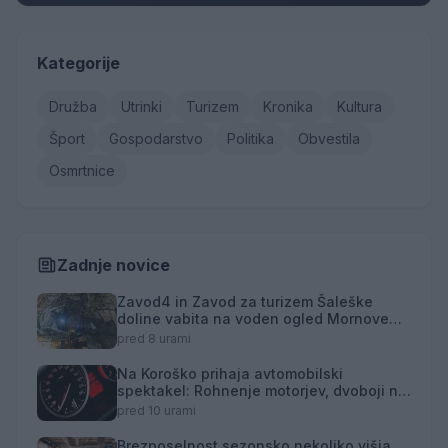
Kategorije
Družba
Utrinki
Turizem
Kronika
Kultura
Šport
Gospodarstvo
Politika
Obvestila
Osmrtnice
Zadnje novice
Zavod4 in Zavod za turizem Šaleške
doline vabita na voden ogled Mornove
zijalke
pred 8 urami
Na Koroško prihaja avtomobilski
spektakel: Rohnenje motorjev, dvoboji na
progah in atraktivni Car Meet
pred 10 urami
Brezposelnost sezonsko nekoliko višja