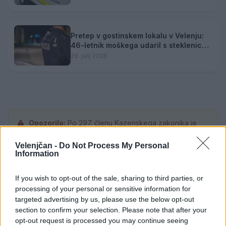
Pretep v gostinskem lokalu v Velenju:
46-letnik moškega udaril s steklenico
in ga zabodel
29. julij 2026
Opozorilo:
Po 297. členu Kazenskega zakonika je
posameznik kazensko odgovoren za javno spodbujanje
sovraštva, nasilja ali nestrpnosti. Komentarji z žaljivimi,
Velenjčan -
Do Not Process My Personal
Information
rasističnimi, diskriminatornimi ali nezakonitimi vsebinami
bodo odstranjeni.
Pravila komentiranja →
If you wish to opt-out of the sale, sharing to third parties, or
processing of your personal or sensitive information for
Failed to fetch
targeted advertising by us, please use the below opt-out
section to confirm your selection. Please note that after your
opt-out request is processed you may continue seeing
Prihajajoči dogodki