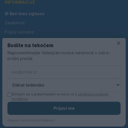
INFORMACIJE
🎁 Beri brez oglasov
Zasebnost
Pogoji uporabe
Piškotki
×
Bodite na tekočem
Oglaševanje
Najpomembnejše Velenjčan novice naravnost v vaš e-
poštni predal.
Kontakt
Pravila nagradnih iger
Pravila volilne kampanje
Strinjam se s prejemanjem e-novic in z
obdelavo osebnih
podatkov
.
© 2026 Velenjčan. Vse pravice pridržane.
Prijavi me
KN MEDIA d.o.o.
Odjava z enim klikom kadarkoli.