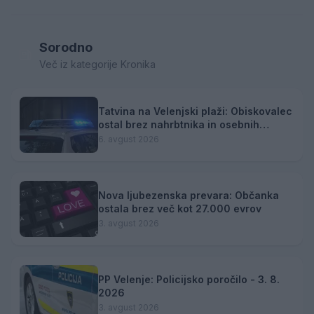
Sorodno
Več iz kategorije Kronika
Tatvina na Velenjski plaži: Obiskovalec
ostal brez nahrbtnika in osebnih
predmetov
6. avgust 2026
Nova ljubezenska prevara: Občanka
ostala brez več kot 27.000 evrov
3. avgust 2026
PP Velenje: Policijsko poročilo - 3. 8.
2026
3. avgust 2026