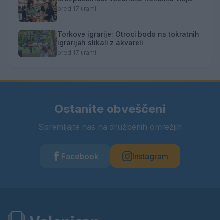
pred 17 urami
Torkove igrarije: Otroci bodo na tokratnih
igrarijah slikali z akvareli
pred 17 urami
Ostanite obveščeni
Spremljajte nas na družbenih omrežjih
Facebook
Instagram