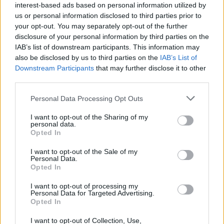
interest-based ads based on personal information utilized by
Odiseja
us or personal information disclosed to third parties prior to
AVG
9
19:00
your opt-out. You may separately opt-out of the further
disclosure of your personal information by third parties on the
Obišči Vilo Čira-Čara
AVG
IAB’s list of downstream participants. This information may
9
10:00
also be disclosed by us to third parties on the
IAB’s List of
Tačke na patrulji: Dino-film
Downstream Participants
that may further disclose it to other
AVG
9
16:00
third parties.
Minute za šah z Nejcem
AVG
Personal Data Processing Opt Outs
10
09:00
I want to opt-out of the Sharing of my
personal data.
Vsi dogodki →
Opted In
I want to opt-out of the Sale of my
Personal Data.
Opted In
Najbolj brano
I want to opt-out of processing my
Pretep v gostinskem lokalu v Velenju: 46-letnik
Personal Data for Targeted Advertising.
1
moškega udaril s steklenico in ga zabodel
Opted In
(VIDEO) "Mislil sem, da je konec": Lastnik
2
I want to opt-out of Collection, Use,