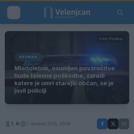
Foto: Pixabay
KRONIKA
Mladoletnik, osumljen povzročitve
hude telesne poškodbe, zaradi
katere je umrl starejši občan, se je
javil policiji
T. R.
7. oktober 2025, 09:58