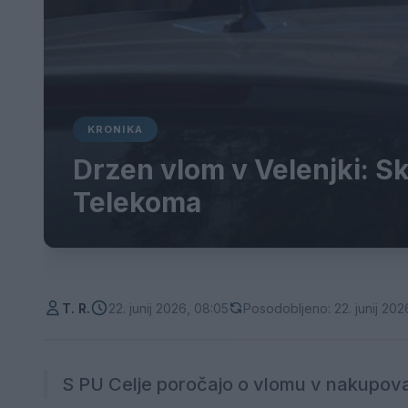
KRONIKA
Drzen vlom v Velenjki: Sk
Telekoma
T. R.
22. junij 2026, 08:05
Posodobljeno: 22. junij 202
S PU Celje poročajo o vlomu v nakupova