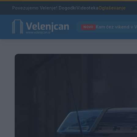
Povezujemo Velenje!
|
Dogodki
Videoteka
Oglaševanje
NOVO