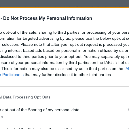
lnega centra
, kjer so skozi strešni zračnik klimatske
a strelovoda
spustili skozi cev zračnika in tako prišli
 -
Do Not Process My Personal Information
o spustili še v
notranjost prodajalne.
to opt-out of the sale, sharing to third parties, or processing of your per
formation for targeted advertising by us, please use the below opt-out s
e kaj odtujili. Po doslej zbranih podatkih pa so z dejanje
r selection. Please note that after your opt-out request is processed y
eing interest-based ads based on personal information utilized by us or
ialne škode.
disclosed to third parties prior to your opt-out. You may separately opt-
losure of your personal information by third parties on the IAB’s list of
. This information may also be disclosed by us to third parties on the
IA
Participants
that may further disclose it to other third parties.
l Data Processing Opt Outs
o opt-out of the Sharing of my personal data.
vlom
vlomilci
In