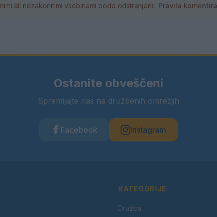
tornimi ali nezakonitimi vsebinami bodo odstranjeni.
Pravila komentir
Ostanite obveščeni
Spremljajte nas na družbenih omrežjih
Facebook
Instagram
KATEGORIJE
Družba