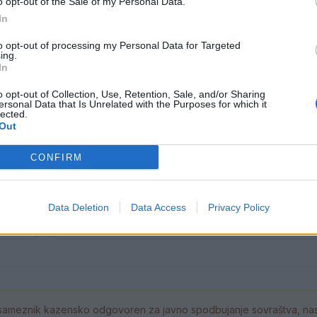
o opt-out of the Sale of my Personal Data.
In
to opt-out of processing my Personal Data for Targeted
ing.
In
o opt-out of Collection, Use, Retention, Sale, and/or Sharing
 ostal
Nova ljubezenska prevara: Občank
ersonal Data that Is Unrelated with the Purposes for which it
lected.
brez več kot 27.000 evrov
Out
3. avgust 2026
CONFIRM
Pretep v gostinskem lokalu v Velenj
2026
letnik moškega udaril s steklenico 
Data Deletion
Data Access
Privacy Policy
zabodel
29. julij 2026
ameznik kazensko odgovoren za javno spodbujanje sovraštva, nasil