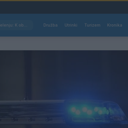
Kam čez vikend v Velenju: K obisku vabi Poletni bolšji sejem
Družba
Utrinki
Turizem
Kronika