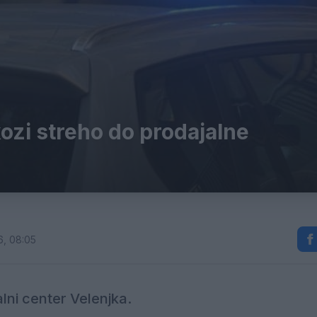
ozi streho do prodajalne
6, 08:05
lni center Velenjka.