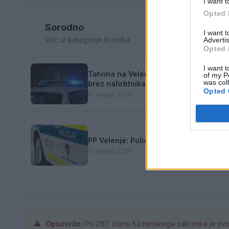
I want t
Opted 
Sorodno
I want 
Več iz kategorije Kronika
Advertis
Opted 
I want t
Tatvina na Velenjski plaži: Obiskovalec
of my P
was col
brez nahrbtnika in osebnih predmetov
Opted 
6. avgust 2026
PP Velenje: Policijsko poročilo - 3. 8. 
3. avgust 2026
Opozorilo:
Po 297. členu Kazenskega zakonika je pos