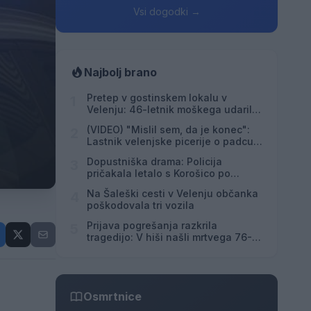
Vsi dogodki →
Najbolj brano
Pretep v gostinskem lokalu v
1
Velenju: 46-letnik moškega udaril s
steklenico in ga zabodel
(VIDEO) "Mislil sem, da je konec":
2
Lastnik velenjske picerije o padcu s
padalom na Hrvaškem
Dopustniška drama: Policija
3
pričakala letalo s Korošico po
pristanku
Na Šaleški cesti v Velenju občanka
4
poškodovala tri vozila
Prijava pogrešanja razkrila
5
tragedijo: V hiši našli mrtvega 76-
letnika
Osmrtnice