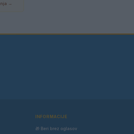
anja →
INFORMACIJE
🎁 Beri brez oglasov