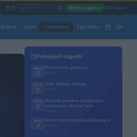
|
🎁 Brez oglasov
|
Prijava
Kultura
Šport
Osmrtnice
Zaposlitev
Prihajajoči dogodki
Pesem kita grbavca
AVG
7
18:00
Smrt Robina Hooda
AVG
7
20:30
Aktivne poletne počitnice z
AVG
ustvarjalci Studia Spin
7
08:00
Večer pesmi Đorđa Balaševića
AVG
7
20:00