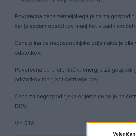
Povprečna cena zemeljskega plina za gospodinjs
kar je sedem odstotkov manj kot v zadnjem četrtl
Cena plina za negospodinjske odjemalce je bila 
odstotkov.
Povprečna cena električne energije za gospodinj
odstotkov manj kot četrtletje prej.
Cena za negospodinjske odjemalce se je na četrt
DDV.
Vir: STA
Velenjčan