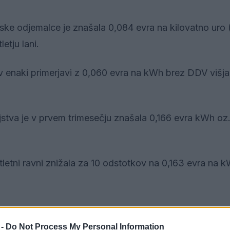
ke odjemalce je znašala 0,084 evra na kilovatno uro
etju lani.
v enaki primerjavi z 0,060 evra na kWh brez DDV višja
stva je v prvem trimesečju znašala 0,166 evra kWh oz.
letni ravni znižala za 10 odstotkov na 0,163 evra na 
 -
Do Not Process My Personal Information