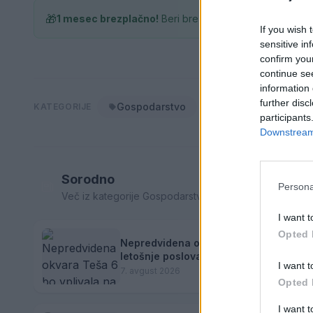
🎁
1 mesec brezplačno!
Beri brez oglasov
If you wish 
sensitive in
confirm you
continue se
information 
further disc
Gospodarstvo
KATEGORIJE
participants
Downstream 
Sorodno
Persona
Več iz kategorije Gospodarstvo
I want t
Opted 
Nepredvidena okvara Teša 6 bo vpliva
letošnje poslovanje
I want t
7. avgust 2026
Opted 
I want 