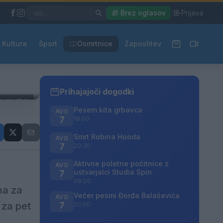
|
🎁 Brez oglasov
|
Prijava
Kultura
Šport
Osmrtnice
Zaposlitev
Prihajajoči dogodki
o: pixabay
Pesem kita grbavca
AVG
7
18:00
Smrt Robina Hooda
AVG
7
20:30
Aktivne poletne počitnice z
AVG
ustvarjalci Studia Spin
a
7
08:00
na za
Večer pesmi Đorđa Balaševića
AVG
 za pet
7
20:00