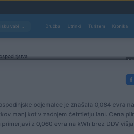
Kam čez vikend v Velenju: K obisku vabi Poletni bolšji sejem
Družba
Utrinki
Turizem
Kronika
ene plina in elektrike za
Fot
spodinjske odjemalce je znašala 0,084 evra n
kov manj kot v zadnjem četrtletju lani. Cena pli
i primerjavi z 0,060 evra na kWh brez DDV višja