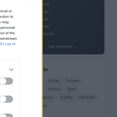
Branko Golob
si zdaj
sonal or
Roman Skale
ection to
Ivana Mernik
ou may
Franc Penšek
 personal
out of the
Maksi Podlesnik
 downstream
B’s List of
Vse osmrtnice →
Kategorije
Družba
Utrinki
Turizem
Kronika
Kultura
Šport
ja pod
a plaži
Gospodarstvo
Politika
Obvestila
Osmrtnice