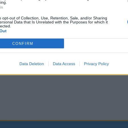
ing.
ene
Dars opozarja na prometno najbolj
In
obremenjen konec tedna to poletje
31. julij 2026
o opt-out of Collection, Use, Retention, Sale, and/or Sharing
ersonal Data that Is Unrelated with the Purposes for which it
lected.
Out
CONFIRM
ameznik kazensko odgovoren za javno spodbujanje sovraštva, nasil
tornimi ali nezakonitimi vsebinami bodo odstranjeni.
Pravila komentir
Data Deletion
Data Access
Privacy Policy