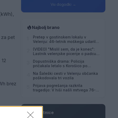
Vsi dogodki →
 (kWh),
Najbolj brano
 za pet
Pretep v gostinskem lokalu v
1
Velenju: 46-letnik moškega udaril s
steklenico in ga zabodel
(VIDEO) "Mislil sem, da je konec":
2
Lastnik velenjske picerije o padcu s
padalom na Hrvaškem
 12
Dopustniška drama: Policija
3
pričakala letalo s Korošico po
pristanku
Na Šaleški cesti v Velenju občanka
4
poškodovala tri vozila
kWh brez
Prijava pogrešanja razkrila
5
tragedijo: V hiši našli mrtvega 76-
letnika
Osmrtnice