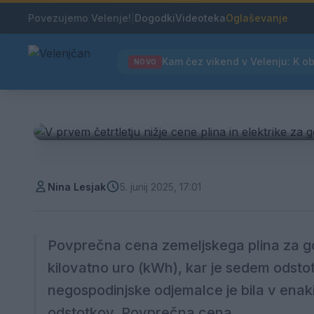
Povezujemo Velenje!
|
Dogodki
Videoteka
Oglaševanje
GOSPODARSTVO
NOVO
V prvem četrtletju nižje c
gospodinjstva
Nina Lesjak
5. junij 2025, 17:01
Povprečna cena zemeljskega plina za go
kilovatno uro (kWh), kar je sedem odstot
negospodinjske odjemalce je bila v enak
odstotkov. Povprečna cena...