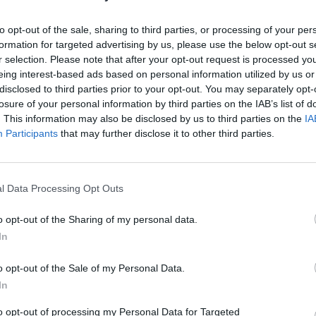
Preizku
to opt-out of the sale, sharing to third parties, or processing of your per
formation for targeted advertising by us, please use the below opt-out s
r selection. Please note that after your opt-out request is processed y
eing interest-based ads based on personal information utilized by us or
disclosed to third parties prior to your opt-out. You may separately opt-
losure of your personal information by third parties on the IAB’s list of
. This information may also be disclosed by us to third parties on the
IA
Participants
that may further disclose it to other third parties.
l Data Processing Opt Outs
o opt-out of the Sharing of my personal data.
In
la na
Poletje v Knjižnici Velenje: od bran
krošnjami do robotike in knjižnice n
o opt-out of the Sale of my Personal Data.
5. avgust 2026
In
to opt-out of processing my Personal Data for Targeted