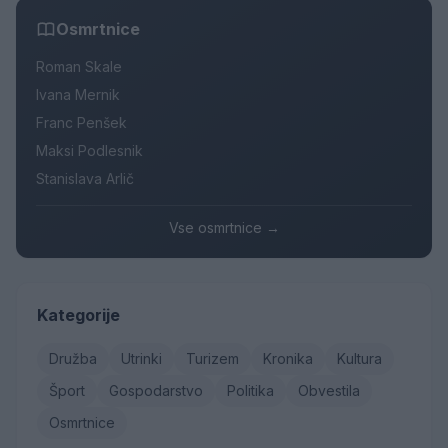
Osmrtnice
Roman Skale
Ivana Mernik
Franc Penšek
Maksi Podlesnik
Stanislava Arlič
Vse osmrtnice →
Kategorije
Družba
Utrinki
Turizem
Kronika
Kultura
Šport
Gospodarstvo
Politika
Obvestila
Osmrtnice