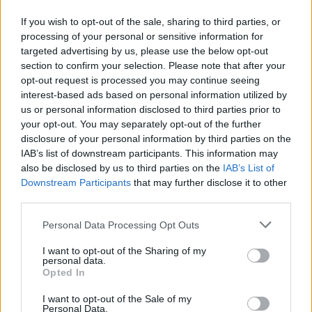
If you wish to opt-out of the sale, sharing to third parties, or
Mavec je spomnil tudi na precejšen
stanovanjski
processing of your personal or sensitive information for
targeted advertising by us, please use the below opt-out
fond
v lasti premogovnika, ki bo na podlagi
section to confirm your selection. Please note that after your
zakona predvidoma
prešel pod okrilje
opt-out request is processed you may continue seeing
interest-based ads based on personal information utilized by
republiškega stanovanjskega sklada.
S tem
us or personal information disclosed to third parties prior to
bodo po njegovih besedah lahko upokojeni
your opt-out. You may separately opt-out of the further
disclosure of your personal information by third parties on the
rudarji, ki stanovanj zaradi socialnih razlogov niso
IAB’s list of downstream participants. This information may
mogli odkupiti, ostali v sistemu neprofitnih
also be disclosed by us to third parties on the
IAB’s List of
Downstream Participants
that may further disclose it to other
najemnin.
third parties.
Personal Data Processing Opt Outs
Z vsebino zakona so zadovoljni tudi v sindikatu in
I want to opt-out of the Sharing of my
svetu delavcev premogovnika. Predsednik sveta
personal data.
Opted In
delavcev
Danilo Rednjak
je med
najpomembnejšimi pravicami, ki jih zakon prinaša
I want to opt-out of the Sale of my
Personal Data.