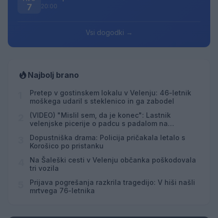
7
20:00
Vsi dogodki →
Najbolj brano
Pretep v gostinskem lokalu v Velenju: 46-letnik
1
moškega udaril s steklenico in ga zabodel
(VIDEO) "Mislil sem, da je konec": Lastnik
2
velenjske picerije o padcu s padalom na
Hrvaškem
Dopustniška drama: Policija pričakala letalo s
3
Korošico po pristanku
Na Šaleški cesti v Velenju občanka poškodovala
4
tri vozila
Prijava pogrešanja razkrila tragedijo: V hiši našli
5
mrtvega 76-letnika