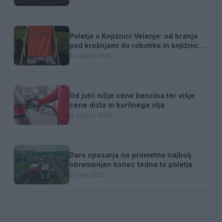
Poletje v Knjižnici Velenje: od branja
pod krošnjami do robotike in knjižnice
na plaži
5. avgust 2026
Od jutri nižje cene bencina ter višje
cene dizla in kurilnega olja
3. avgust 2026
Dars opozarja na prometno najbolj
obremenjen konec tedna to poletje
31. julij 2026