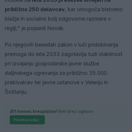
približno 250 delavcev
, kar omogoča bistveno
blažje in socialno bolj odgovorne razmere v
regiji," je pojasnil Novak.
Po njegovih besedah zakon v luči pridobivanja
premoga do leta 2033 zagotavlja tudi stabilnost
pri izvajanju gospodarske javne službe
daljinskega ogrevanja za približno 35.000
prebivalcev ter javne ustanove v Velenju in
Šoštanju.
🎁
1 mesec brezplačno!
Beri brez oglasov
Preizkusi zdaj