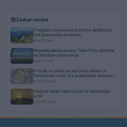
Zadnje novice
V registru nesnovne kulturne dediščine
tudi planinstvo in koline
pred 2 urami
Nepredvidena okvara Teša 6 bo vplivala
na letošnje poslovanje
pred 2 urami
V torek in sredo bo na Cesti talcev in
Partizanski cesti 12a prekinjena dobava
toplotne energije
pred 20 urami
Vročina lahko vpliva tudi na delovanje
vozil
pred 20 urami