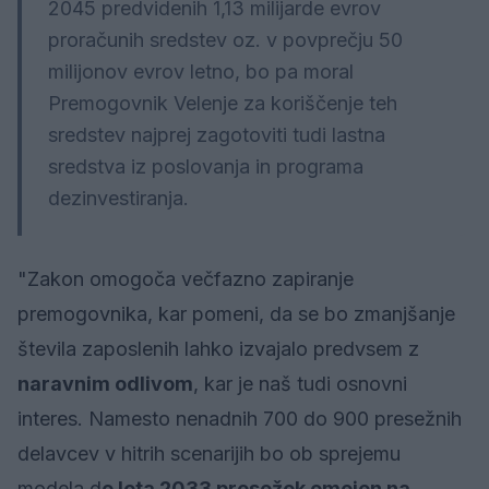
2045 predvidenih 1,13 milijarde evrov
proračunih sredstev oz. v povprečju 50
milijonov evrov letno, bo pa moral
Premogovnik Velenje za koriščenje teh
sredstev najprej zagotoviti tudi lastna
sredstva iz poslovanja in programa
dezinvestiranja.
"Zakon omogoča večfazno zapiranje
premogovnika, kar pomeni, da se bo zmanjšanje
števila zaposlenih lahko izvajalo predvsem z
naravnim odlivom
, kar je naš tudi osnovni
interes. Namesto nenadnih 700 do 900 presežnih
delavcev v hitrih scenarijih bo ob sprejemu
modela d
o leta 2033 presežek omejen na