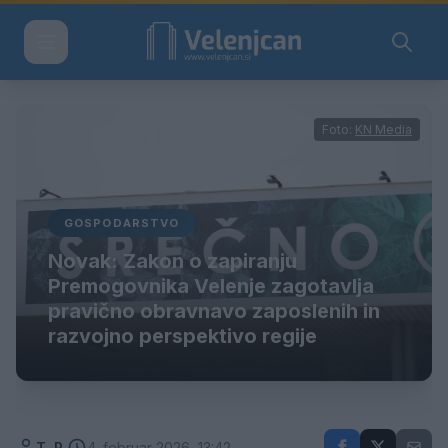
Foto:
KN Media
GOSPODARSTVO
Novak: Zakon o zapiranju
Premogovnika Velenje zagotavlja
pravično obravnavo zaposlenih in
razvojno perspektivo regije
T. R.
4. februar 2026, 13:42