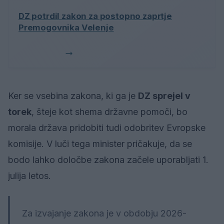
DZ potrdil zakon za postopno zaprtje
Premogovnika Velenje
Ker se vsebina zakona, ki ga je
DZ sprejel v
torek
, šteje kot shema državne pomoči, bo
morala država pridobiti tudi odobritev Evropske
komisije. V luči tega minister pričakuje, da se
bodo lahko določbe zakona začele uporabljati 1.
julija letos.
Za izvajanje zakona je v obdobju 2026-