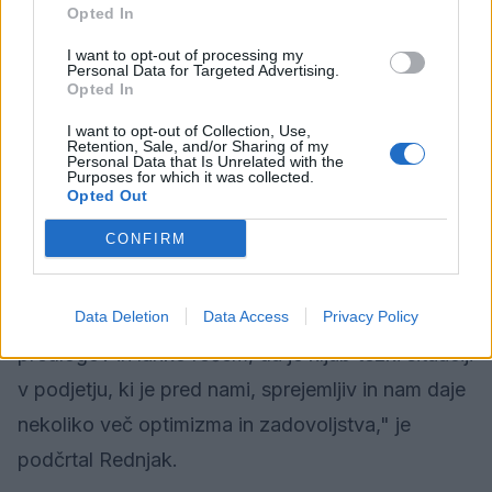
za zaposlene, izpostavil
posebne pogoje za
Opted In
predčasno upokojevanje, višje odpravnine v
I want to opt-out of processing my
Personal Data for Targeted Advertising.
primeru prenehanja zaposlitve iz poslovnega
Opted In
razloga, zagotavljanje socialne varnosti
I want to opt-out of Collection, Use,
Retention, Sale, and/or Sharing of my
invalidov, možnost prekvalifikacije zaposlenih
Personal Data that Is Unrelated with the
Purposes for which it was collected.
ter zagotavljanje varnosti najemnikov
Opted Out
rudniških stanovanj.
CONFIRM
"Zakon o postopnem zapiranju
Data Deletion
Data Access
Privacy Policy
Premogovnika Velenje vsebuje večino naših
predlogov in lahko rečem, da je kljub težki situaciji
v podjetju, ki je pred nami, sprejemljiv in nam daje
nekoliko več optimizma in zadovoljstva," je
podčrtal Rednjak.