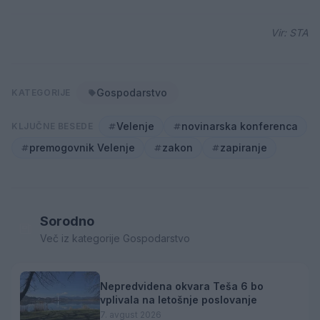
Vir: STA
Gospodarstvo
KATEGORIJE
Velenje
novinarska konferenca
KLJUČNE BESEDE
premogovnik Velenje
zakon
zapiranje
Sorodno
Več iz kategorije Gospodarstvo
Nepredvidena okvara Teša 6 bo
vplivala na letošnje poslovanje
7. avgust 2026