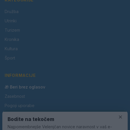
Družba
Utrinki
Turizem
Kronika
Kultura
Šport
INFORMACIJE
🎁 Beri brez oglasov
Zasebnost
Pogoji uporabe
×
Piškotki
Bodite na tekočem
Oglaševanje
Najpomembnejše Velenjčan novice naravnost v vaš e-