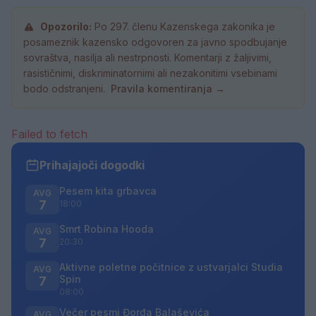
Opozorilo:
Po 297. členu Kazenskega zakonika je
posameznik kazensko odgovoren za javno spodbujanje
sovraštva, nasilja ali nestrpnosti. Komentarji z žaljivimi,
rasističnimi, diskriminatornimi ali nezakonitimi vsebinami
bodo odstranjeni.
Pravila komentiranja →
Failed to fetch
Prihajajoči dogodki
Pesem kita grbavca
AVG
7
18:00
Smrt Robina Hooda
AVG
7
20:30
Aktivne poletne počitnice z ustvarjalci Studia
AVG
Spin
7
08:00
Večer pesmi Đorđa Balaševića
AVG