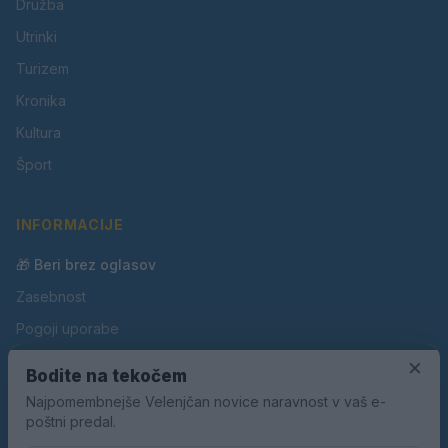
Družba
Utrinki
Turizem
Kronika
Kultura
Šport
INFORMACIJE
🎁 Beri brez oglasov
Zasebnost
Pogoji uporabe
×
Piškotki
Bodite na tekočem
Oglaševanje
Najpomembnejše Velenjčan novice naravnost v vaš e-
poštni predal.
Kontakt