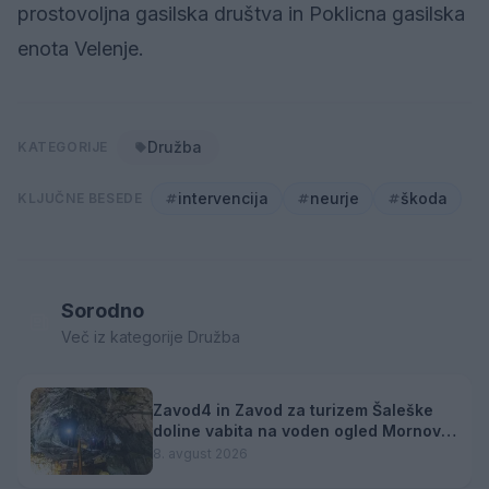
prostovoljna gasilska društva in Poklicna gasilska
enota Velenje.
Družba
KATEGORIJE
intervencija
neurje
škoda
KLJUČNE BESEDE
Sorodno
Več iz kategorije Družba
Zavod4 in Zavod za turizem Šaleške
doline vabita na voden ogled Mornove
zijalke
8. avgust 2026