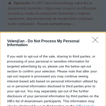
Opozorilo:
Po 297. členu Kazenskega zakonika je
posameznik kazensko odgovoren za javno spodbujanje
sovraštva, nasilja ali nestrpnosti. Komentarji z žaljivimi,
rasističnimi, diskriminatornimi ali nezakonitimi vsebinami
bodo odstranjeni.
Pravila komentiranja →
Failed to fetch
Velenjčan -
Do Not Process My Personal
Information
Prihajajoči dogodki
If you wish to opt-out of the sale, sharing to third parties, or
Poletni bolšji sejem
AVG
processing of your personal or sensitive information for
8
08:00
targeted advertising by us, please use the below opt-out
Spider-Man: Nov dan
section to confirm your selection. Please note that after your
AVG
8
18:00
opt-out request is processed you may continue seeing
interest-based ads based on personal information utilized by
Fuj, gosenica!
AVG
us or personal information disclosed to third parties prior to
8
10:00
your opt-out. You may separately opt-out of the further
disclosure of your personal information by third parties on the
Backrooms: Brez izhoda
AVG
8
21:00
IAB’s list of downstream participants. This information may
also be disclosed by us to third parties on the
IAB’s List of