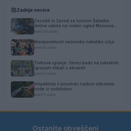
Zadnje novice
Zavod4 in Zavod za turizem Šaleške
doline vabita na voden ogled Mornove
zijalke
pred 20 urami
Brezposelnost sezonsko nekoliko višja
pred 6 urami
Torkove igrarije: Otroci bodo na tokratnih
igrarijah slikali z akvareli
pred 6 urami
Inšpektorji v poostren nadzor odvzema
vode iz vodotokov
pred 6 urami
Ostanite obveščeni