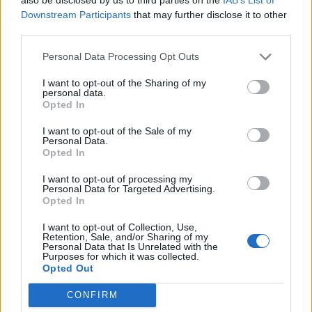
Downstream Participants
that may further disclose it to other
Vsi dogodki →
third parties.
Personal Data Processing Opt Outs
Najbolj brano
I want to opt-out of the Sharing of my
personal data.
Opted In
Pretep v gostinskem lokalu v Velenju: 46-letnik
1
moškega udaril s steklenico in ga zabodel
I want to opt-out of the Sale of my
(VIDEO) "Mislil sem, da je konec": Lastnik
Personal Data.
2
velenjske picerije o padcu s padalom na
Opted In
Hrvaškem
Dopustniška drama: Policija pričakala letalo s
3
I want to opt-out of processing my
Korošico po pristanku
Personal Data for Targeted Advertising.
Opted In
Na Šaleški cesti v Velenju občanka poškodovala
4
tri vozila
I want to opt-out of Collection, Use,
Prijava pogrešanja razkrila tragedijo: V hiši našli
Retention, Sale, and/or Sharing of my
5
Personal Data that Is Unrelated with the
mrtvega 76-letnika
Purposes for which it was collected.
Opted Out
CONFIRM
Osmrtnice