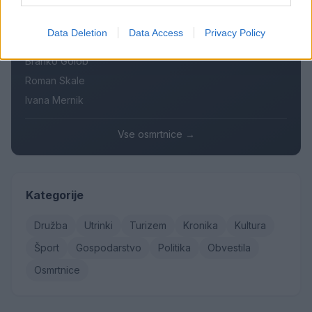
Danica Sladič
Data Deletion
Data Access
Privacy Policy
Cvetko Jeseničnik
Branko Golob
Roman Skale
Ivana Mernik
Vse osmrtnice →
Kategorije
Družba
Utrinki
Turizem
Kronika
Kultura
Šport
Gospodarstvo
Politika
Obvestila
Osmrtnice