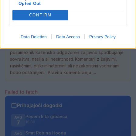
Opted Out
7. avgust 2026
CONFIRM
Data Deletion
Data Access
Privacy Policy
Opozorilo:
Po 297. členu Kazenskega zakonika je
posameznik kazensko odgovoren za javno spodbujanje
sovraštva, nasilja ali nestrpnosti. Komentarji z žaljivimi,
rasističnimi, diskriminatornimi ali nezakonitimi vsebinami
bodo odstranjeni.
Pravila komentiranja →
Failed to fetch
Prihajajoči dogodki
Pesem kita grbavca
AVG
7
18:00
Smrt Robina Hooda
AVG