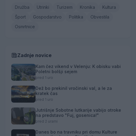
Družba
Utrinki
Turizem
Kronika
Kultura
Šport
Gospodarstvo
Politika
Obvestila
Osmrtnice
Zadnje novice
Kam čez vikend v Velenju: K obisku vabi
Poletni bolšji sejem
pred 1 uro
Dež bo prekinil vročinski val, a le za
kratek čas
pred 1 uro
Jutrišnje Sobotne lutkarije vabijo otroke
na predstavo "Fuj, gosenica!"
pred 2 urami
Danes bo na travniku pri domu Kulture