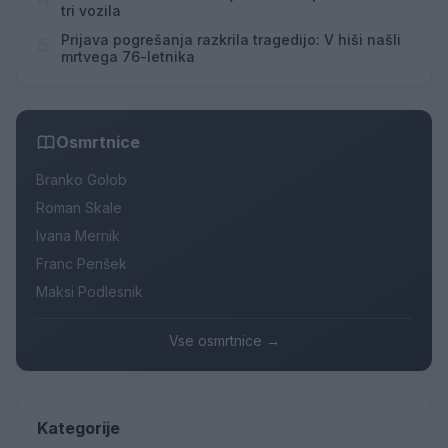
tri vozila
Prijava pogrešanja razkrila tragedijo: V hiši našli
5
mrtvega 76-letnika
Osmrtnice
Branko Golob
Roman Skale
Ivana Mernik
Franc Penšek
Maksi Podlesnik
Vse osmrtnice →
Kategorije