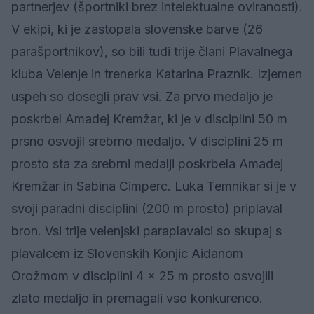
partnerjev (športniki brez intelektualne oviranosti).
V ekipi, ki je zastopala slovenske barve (26
parašportnikov), so bili tudi trije člani Plavalnega
kluba Velenje in trenerka Katarina Praznik. Izjemen
uspeh so dosegli prav vsi. Za prvo medaljo je
poskrbel Amadej Kremžar, ki je v disciplini 50 m
prsno osvojil srebrno medaljo. V disciplini 25 m
prosto sta za srebrni medalji poskrbela Amadej
Kremžar in Sabina Cimperc. Luka Temnikar si je v
svoji paradni disciplini (200 m prosto) priplaval
bron. Vsi trije velenjski paraplavalci so skupaj s
plavalcem iz Slovenskih Konjic Aidanom
Orožmom v disciplini 4 x 25 m prosto osvojili
zlato medaljo in premagali vso konkurenco.