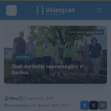
Foto: www.velenjcan.si
DRUŽBA
Zlati delfinčki nepremagljivi v
Berlinu
l3ksy
27. junij 2023, 19:16
Posodobljeno: 11. oktober 2023, 11:23