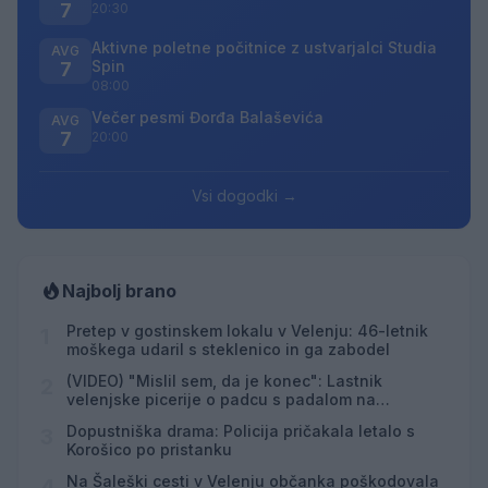
7
20:30
Aktivne poletne počitnice z ustvarjalci Studia
AVG
Spin
7
08:00
Večer pesmi Đorđa Balaševića
AVG
7
20:00
Vsi dogodki →
Najbolj brano
Pretep v gostinskem lokalu v Velenju: 46-letnik
1
moškega udaril s steklenico in ga zabodel
(VIDEO) "Mislil sem, da je konec": Lastnik
2
velenjske picerije o padcu s padalom na
Hrvaškem
Dopustniška drama: Policija pričakala letalo s
3
Korošico po pristanku
Na Šaleški cesti v Velenju občanka poškodovala
4