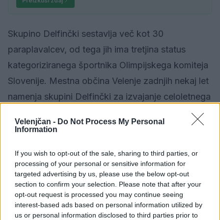
Preizkusi zdaj
Skupino Delfinčki sestavlja več kot 30
paraplavalcev, od tega jih ima tretjina status
kategoriziranega športnika Olimpijskega komiteja
Slovenije. Mestna občina Velenje zadnjih nekaj let
namenja skupini Delfinčki za izvajanje celoletnega
programa sredstva v višini med 6 in 7 tisoč evrov.
Velenjčan -
Do Not Process My Personal
Information
If you wish to opt-out of the sale, sharing to third parties, or
Družba
KATEGORIJE
processing of your personal or sensitive information for
targeted advertising by us, please use the below opt-out
section to confirm your selection. Please note that after your
opt-out request is processed you may continue seeing
interest-based ads based on personal information utilized by
Sorodno
us or personal information disclosed to third parties prior to
Več iz kategorije Družba