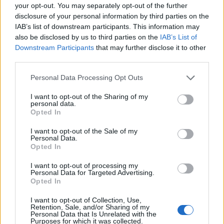
your opt-out. You may separately opt-out of the further
disclosure of your personal information by third parties on the
IAB’s list of downstream participants. This information may
Kam čez vikend v Velenju: K obisku
also be disclosed by us to third parties on the
IAB’s List of
vabi Poletni bolšji sejem
Downstream Participants
that may further disclose it to other
7. avgust 2026
third parties.
Personal Data Processing Opt Outs
Dež bo prekinil vročinski val, a le za
I want to opt-out of the Sharing of my
kratek čas
personal data.
Opted In
7. avgust 2026
I want to opt-out of the Sale of my
Personal Data.
Opted In
Jutrišnje Sobotne lutkarije vabijo
otroke na predstavo "Fuj, gosenica!"
I want to opt-out of processing my
Personal Data for Targeted Advertising.
7. avgust 2026
Opted In
I want to opt-out of Collection, Use,
Retention, Sale, and/or Sharing of my
Danes bo na travniku pri domu Kulture
Personal Data that Is Unrelated with the
Purposes for which it was collected.
nastopila skupina Ringlšpil