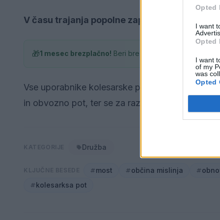
Opted 
V času trajanja popolne zapore bo urejena z
I want 
Advertis
Opted 
🎁
1 mesec brezplačno!
Beri brez oglasov
I want t
of my P
was col
Opted 
Vse uporabnike kolesarske poti prosijo, da dos
in obvozno pot, ter se za razumevanje najlepše z
Družba
KATEGORIJE
most
občina mislinja
obno
KLJUČNE BESEDE
kolesarksa pot