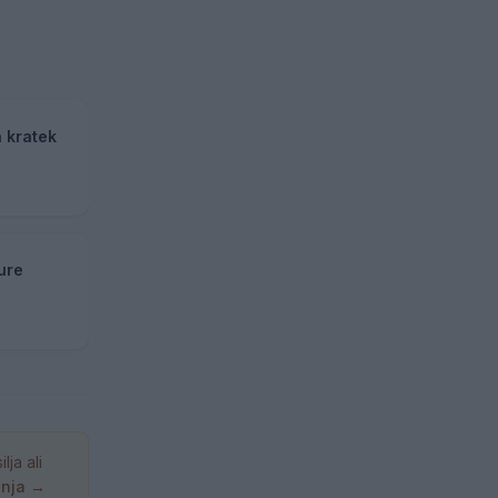
a kratek
ure
ja ali
anja →