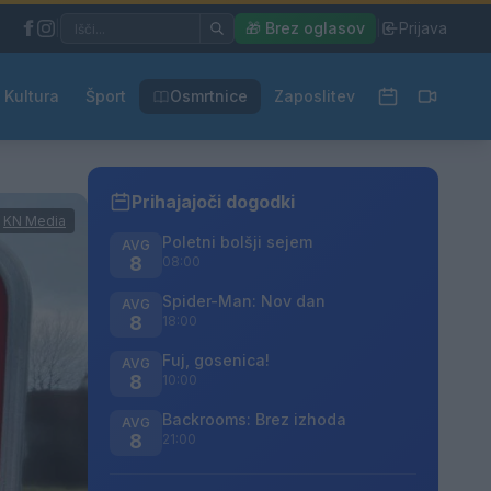
|
🎁 Brez oglasov
|
Prijava
Kultura
Šport
Osmrtnice
Zaposlitev
Prihajajoči dogodki
:
KN Media
Poletni bolšji sejem
AVG
8
08:00
Spider-Man: Nov dan
AVG
8
18:00
Fuj, gosenica!
AVG
8
10:00
Backrooms: Brez izhoda
AVG
8
21:00