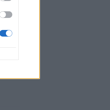
si zdaj
a zaporo