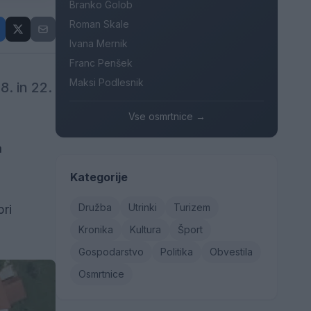
Branko Golob
Roman Skale
Ivana Mernik
Franc Penšek
Maksi Podlesnik
. in 22.
Vse osmrtnice →
a
Kategorije
Družba
Utrinki
Turizem
pri
Kronika
Kultura
Šport
Gospodarstvo
Politika
Obvestila
Osmrtnice