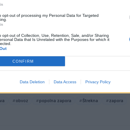
In
ačasna obvozna pot.
to opt-out of processing my Personal Data for Targeted
ing.
In
Preizku
o opt-out of Collection, Use, Retention, Sale, and/or Sharing
ersonal Data that Is Unrelated with the Purposes for which it
lected.
Out
ledno upoštevajo postavljeno prometno signalizacijo z
ahvaljujejo.
CONFIRM
Data Deletion
Data Access
Privacy Policy
va
obvoz
popolna zapora
Štrekna
zapora