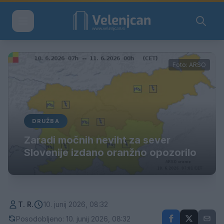
Foto: ARSO
DRUŽBA
Zaradi močnih neviht za sever
Slovenije izdano oranžno opozorilo
T. R.
10. junij 2026, 08:32
Posodobljeno: 10. junij 2026, 08:32