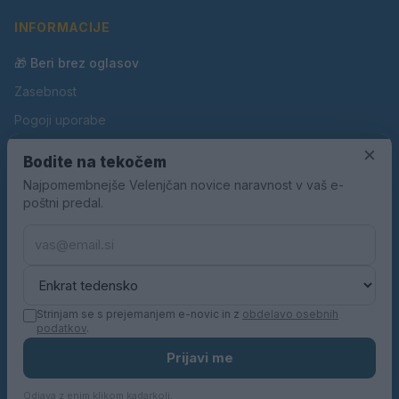
INFORMACIJE
🎁 Beri brez oglasov
Zasebnost
Pogoji uporabe
×
Piškotki
Bodite na tekočem
Oglaševanje
Najpomembnejše Velenjčan novice naravnost v vaš e-
poštni predal.
Kontakt
Pravila nagradnih iger
Pravila volilne kampanje
Strinjam se s prejemanjem e-novic in z
obdelavo osebnih
podatkov
.
© 2026 Velenjčan. Vse pravice pridržane.
Prijavi me
KN MEDIA d.o.o.
Odjava z enim klikom kadarkoli.