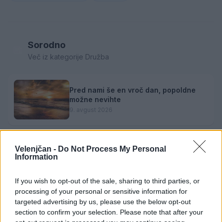
Sorodno
Več iz kategorije Družba
Pred nami še en vroč dan, popoldne
možne nevihte
9. avgust 2026
Velenjčan -
Do Not Process My Personal
Glasovanje je v teku: Velenjska plaža
Information
se tudi letos poteguje za naziv Naj
kopališče
9. avgust 2026
If you wish to opt-out of the sale, sharing to third parties, or
processing of your personal or sensitive information for
targeted advertising by us, please use the below opt-out
Zvezde pod zvezdami: Poletni kino
section to confirm your selection. Please note that after your
prinaša komično dramo "Babičin vnuk"