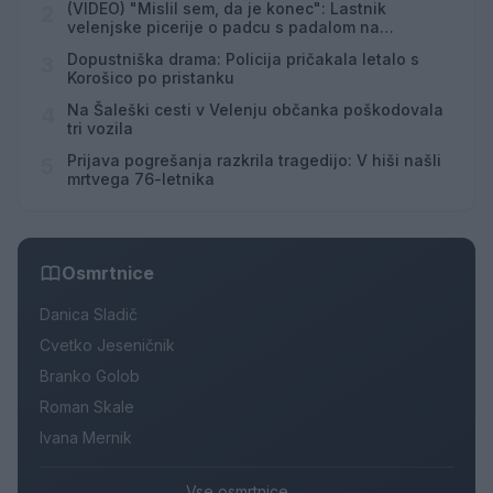
(VIDEO) "Mislil sem, da je konec": Lastnik
2
velenjske picerije o padcu s padalom na
Hrvaškem
Dopustniška drama: Policija pričakala letalo s
3
Korošico po pristanku
Na Šaleški cesti v Velenju občanka poškodovala
4
tri vozila
Prijava pogrešanja razkrila tragedijo: V hiši našli
5
mrtvega 76-letnika
Osmrtnice
Danica Sladič
Cvetko Jeseničnik
Branko Golob
Roman Skale
Ivana Mernik
Vse osmrtnice →