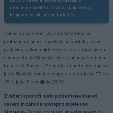
bodo v severni Sloveniji nastajale
močnejše nevihte z nalivi, sunki vetra,
krajevno ni izključena tudi toča.
Danes bo spremenljivo, sprva marsikje še
pretežno oblačno. Pojavljale se bodo krajevne
padavine, deloma plohe in nevihte, pogosteje na
severozahodu Slovenije. Več sončnega vremena
bo v južni Sloveniji. Ob morju bo prehodno zapihal
jugo. Najvišje dnevne temperature bodo od 20 do
25, v južni Sloveniji do 28 °C.
Zvečer in ponoči bodo plohe in nevihte od
severa in zahoda postopno zajele vso
Slovenijo.
Zapihal bo okrepljen veter severnih