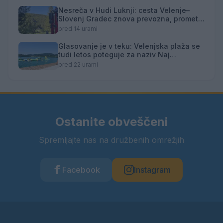
Nesreča v Hudi Luknji: cesta Velenje–
Slovenj Gradec znova prevozna, promet
izmenično enosmeren
pred 14 urami
Glasovanje je v teku: Velenjska plaža se
tudi letos poteguje za naziv Naj
kopališče
pred 22 urami
Ostanite obveščeni
Spremljajte nas na družbenih omrežjih
Facebook
Instagram