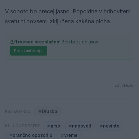
V soboto bo precej jasno. Popoldne v hribovitem
svetu ni povsem izključena kakšna ploha.
🎁
1 mesec brezplačno!
Beri brez oglasov
Preizkusi zdaj
Vir: ARSO
Družba
KATEGORIJE
arso
napoved
nevihte
KLJUČNE BESEDE
oranžno opozorilo
vreme