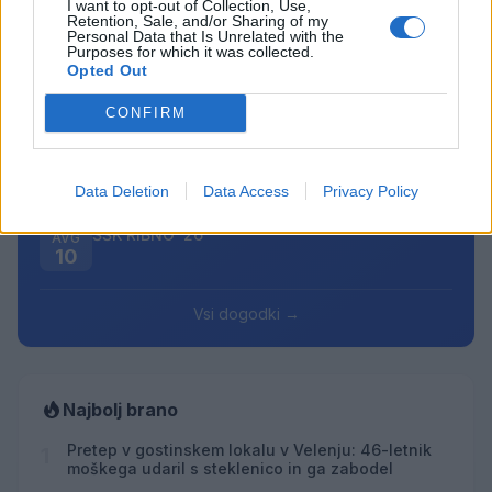
I want to opt-out of Collection, Use,
Prihajajoči dogodki
Retention, Sale, and/or Sharing of my
Personal Data that Is Unrelated with the
Purposes for which it was collected.
Minute za šah z Nejcem
AVG
Opted Out
10
09:00
CONFIRM
Aktivne poletne počitnice
AVG
10
Bralni čajanki
AVG
Data Deletion
Data Access
Privacy Policy
10
09:30
ŠŠK RIBNO ‘26
AVG
10
Vsi dogodki →
Najbolj brano
Pretep v gostinskem lokalu v Velenju: 46-letnik
1
moškega udaril s steklenico in ga zabodel