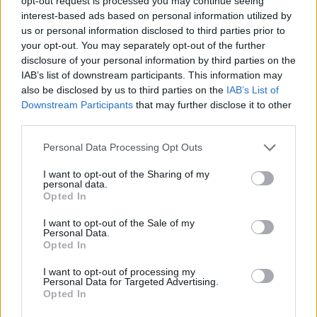
opt-out request is processed you may continue seeing
9. avgust 2026
interest-based ads based on personal information utilized by
us or personal information disclosed to third parties prior to
your opt-out. You may separately opt-out of the further
disclosure of your personal information by third parties on the
Zavod4 in Zavod za turizem Šaleške
IAB’s list of downstream participants. This information may
doline vabita na voden ogled Mornove
also be disclosed by us to third parties on the
IAB’s List of
zijalke
8. avgust 2026
Downstream Participants
that may further disclose it to other
third parties.
Personal Data Processing Opt Outs
I want to opt-out of the Sharing of my
personal data.
Opozorilo:
Po 297. členu Kazenskega zakonika je
Opted In
posameznik kazensko odgovoren za javno spodbujanje
sovraštva, nasilja ali nestrpnosti. Komentarji z žaljivimi,
I want to opt-out of the Sale of my
Personal Data.
rasističnimi, diskriminatornimi ali nezakonitimi vsebinami
Opted In
bodo odstranjeni.
Pravila komentiranja →
I want to opt-out of processing my
Personal Data for Targeted Advertising.
Opted In
Failed to fetch